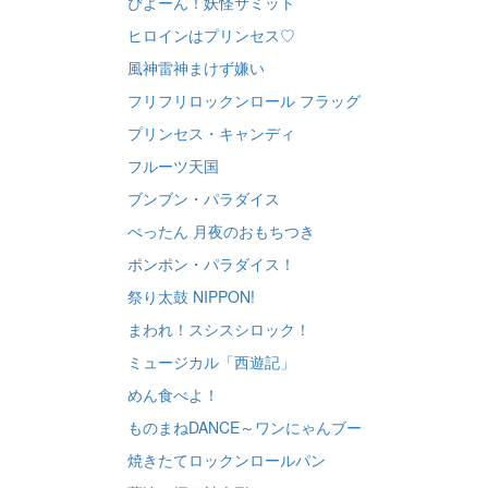
ぴよーん！妖怪サミット
ヒロインはプリンセス♡
風神雷神まけず嫌い
フリフリロックンロール フラッグ
プリンセス・キャンディ
フルーツ天国
ブンブン・パラダイス
ぺったん 月夜のおもちつき
ポンポン・パラダイス！
祭り太鼓 NIPPON!
まわれ！スシスシロック！
ミュージカル「西遊記」
めん食べよ！
ものまねDANCE～ワンにゃんブー
焼きたてロックンロールパン