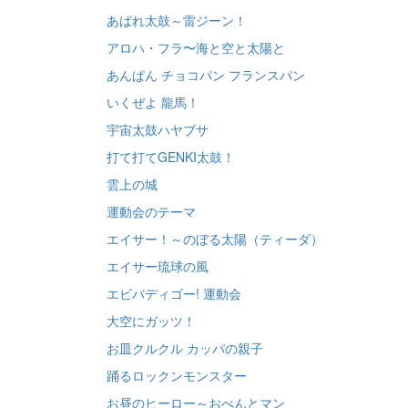
あばれ太鼓～雷ジーン！
アロハ・フラ〜海と空と太陽と
あんぱん チョコパン フランスパン
いくぜよ 龍馬！
宇宙太鼓ハヤブサ
打て打てGENKI太鼓！
雲上の城
運動会のテーマ
エイサー！～のぼる太陽（ティーダ）
エイサー琉球の風
エビバディゴー! 運動会
大空にガッツ！
お皿クルクル カッパの親子
踊るロックンモンスター
お昼のヒーロー～おべんとマン