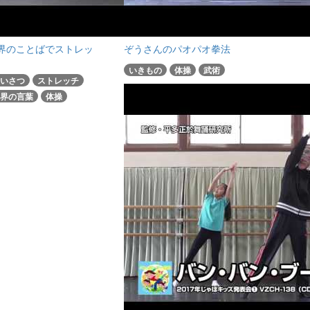
界のことばでストレッ
ぞうさんのパオパオ拳法
いきもの
体操
武術
いさつ
ストレッチ
界の言葉
体操