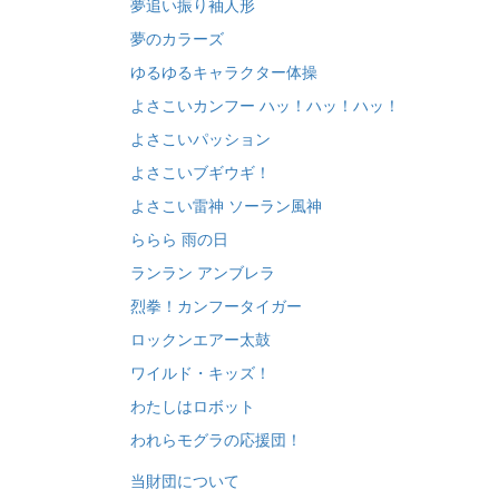
夢追い振り袖人形
夢のカラーズ
ゆるゆるキャラクター体操
よさこいカンフー ハッ！ハッ！ハッ！
よさこいパッション
よさこいブギウギ！
よさこい雷神 ソーラン風神
ららら 雨の日
ランラン アンブレラ
烈拳！カンフータイガー
ロックンエアー太鼓
ワイルド・キッズ！
わたしはロボット
われらモグラの応援団！
当財団について