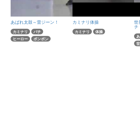
あばれ太鼓～雷ジーン！
カミナリ体操
世
チ
カミナリ
バチ
カミナリ
体操
あ
ヒーロー
ポンポン
世