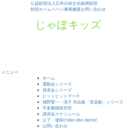
公益財団法人日本伝統文化振興財団
財団ホームページ
事業概要
お問い合わせ
じゃぽキッズ
メニュー
コ
ホーム
ン
運動会シリーズ
テ
発表会シリーズ
ン
ヒットヒットマーチ
ツ
城野賢一・清子 作品集「音楽劇」シリーズ
へ
平多舞踊研究所
ス
講習会スケジュール
キ
公了・達樹のdan dan dance!
ッ
お問い合わせ
プ