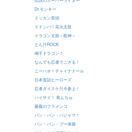
伝説のスーパーライダー
Dr.モンキー
ドッカン音頭
ドドンパ！花火太鼓
ドラゴン太鼓～龍神～
とん汁ROCK
鳴子ドラゴン！
なんでも忍者でござる！
ニーハオ！チャイナドール
日本昔話ヒーローズ
忍者ダイスケ只今参上！
ハイサイ！ 島んちゅ
薔薇のフラメンコ
パン・パン・パジャマ！
バン・バン・ブー体操