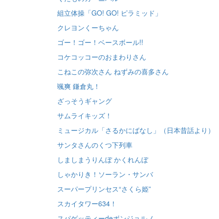
組立体操「GO! GO! ピラミッド」
クレヨンくーちゃん
ゴー！ゴー！ベースボール!!
コケコッコーのおまわりさん
こねこの弥次さん ねずみの喜多さん
颯爽 鎌倉丸！
ざっそうギャング
サムライキッズ！
ミュージカル「さるかにばなし」（日本昔話より）
サンタさんのくつ下列車
しましまうりんぼ かくれんぼ
しゃかりき！ソーラン・サンバ
スーパープリンセス“さくら姫”
スカイタワー634！
スパゲッティーdeボンジョルノ