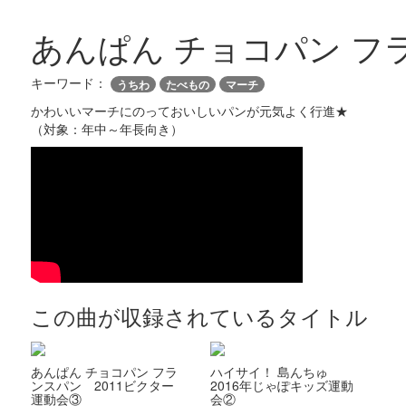
あんぱん チョコパン フ
キーワード：
うちわ
たべもの
マーチ
かわいいマーチにのっておいしいパンが元気よく行進★
（対象：年中～年長向き）
この曲が収録されているタイトル
あんぱん チョコパン フラ
ハイサイ！ 島んちゅ
ンスパン 2011ビクター
2016年じゃぽキッズ運動
運動会③
会②