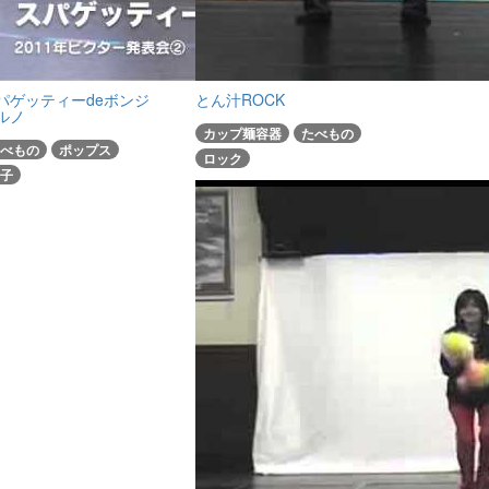
パゲッティーdeボンジ
とん汁ROCK
ルノ
カップ麺容器
たべもの
べもの
ポップス
ロック
子