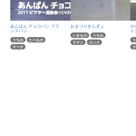
あんぱん チョコパン フラ
おまつりきんぎょ
か
ンスパン
ト
いきもの
うちわ
うちわ
たべもの
う
ラテン
ロック
マーチ
ラ