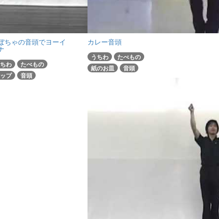
ぼちゃの音頭でヨーイ
カレー音頭
ナ
うちわ
たべもの
ちわ
たべもの
紙のお皿
音頭
ップ
音頭