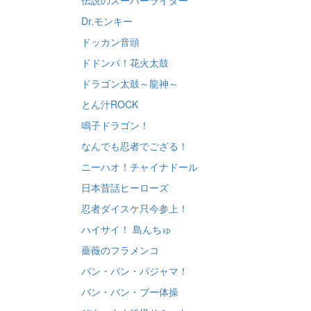
伝説のスーパーライダー
Dr.モンキー
ドッカン音頭
ドドンパ！花火太鼓
ドラゴン太鼓～龍神～
とん汁ROCK
鳴子ドラゴン！
なんでも忍者でござる！
ニーハオ！チャイナドール
日本昔話ヒーローズ
忍者ダイスケ只今参上！
ハイサイ！ 島んちゅ
薔薇のフラメンコ
パン・パン・パジャマ！
バン・バン・ブー体操