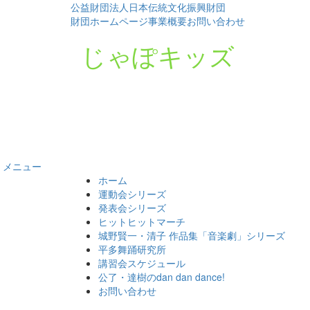
公益財団法人日本伝統文化振興財団
財団ホームページ
事業概要
お問い合わせ
じゃぽキッズ
メニュー
コ
ホーム
ン
運動会シリーズ
テ
発表会シリーズ
ン
ヒットヒットマーチ
ツ
城野賢一・清子 作品集「音楽劇」シリーズ
へ
平多舞踊研究所
ス
講習会スケジュール
キ
公了・達樹のdan dan dance!
ッ
お問い合わせ
プ