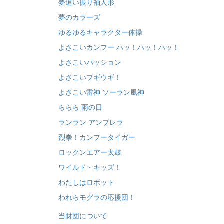
夢追い振り袖人形
夢のカラーズ
ゆるゆるキャラクター体操
よさこいカンフー ハッ！ハッ！ハッ！
よさこいパッション
よさこいブギウギ！
よさこい雷神 ソーラン風神
ららら 雨の日
ランラン アンブレラ
烈拳！カンフータイガー
ロックンエアー太鼓
ワイルド・キッズ！
わたしはロボット
われらモグラの応援団！
当財団について