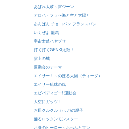
あばれ太鼓～雷ジーン！
アロハ・フラ〜海と空と太陽と
あんぱん チョコパン フランスパン
いくぜよ 龍馬！
宇宙太鼓ハヤブサ
打て打てGENKI太鼓！
雲上の城
運動会のテーマ
エイサー！～のぼる太陽（ティーダ）
エイサー琉球の風
エビバディゴー! 運動会
大空にガッツ！
お皿クルクル カッパの親子
踊るロックンモンスター
お昼のヒーロー～おべんとマン