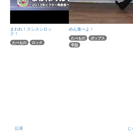
まわれ！スシスシロッ
めん食べよ！
ク！
たべもの
ポップス
たべもの
ロック
手話
公演
じ