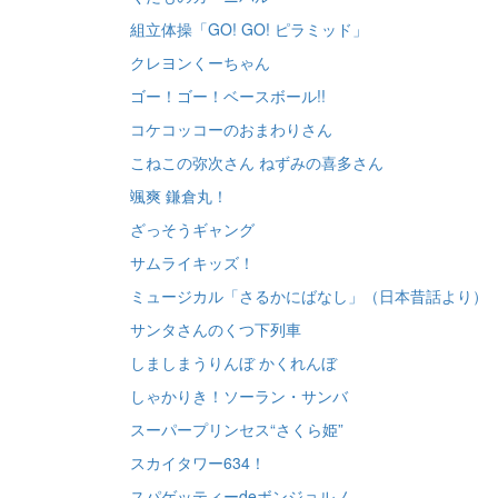
組立体操「GO! GO! ピラミッド」
クレヨンくーちゃん
ゴー！ゴー！ベースボール!!
コケコッコーのおまわりさん
こねこの弥次さん ねずみの喜多さん
颯爽 鎌倉丸！
ざっそうギャング
サムライキッズ！
ミュージカル「さるかにばなし」（日本昔話より）
サンタさんのくつ下列車
しましまうりんぼ かくれんぼ
しゃかりき！ソーラン・サンバ
スーパープリンセス“さくら姫”
スカイタワー634！
スパゲッティーdeボンジョルノ