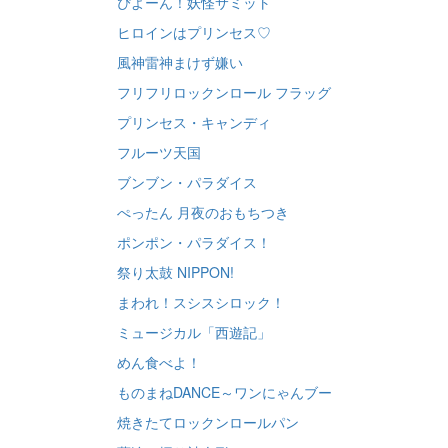
ぴよーん！妖怪サミット
ヒロインはプリンセス♡
風神雷神まけず嫌い
フリフリロックンロール フラッグ
プリンセス・キャンディ
フルーツ天国
ブンブン・パラダイス
ぺったん 月夜のおもちつき
ポンポン・パラダイス！
祭り太鼓 NIPPON!
まわれ！スシスシロック！
ミュージカル「西遊記」
めん食べよ！
ものまねDANCE～ワンにゃんブー
焼きたてロックンロールパン