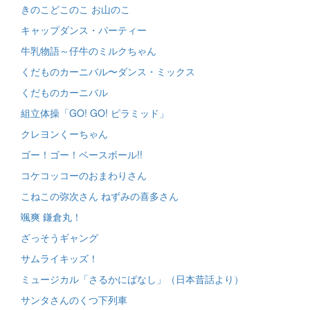
きのこどこのこ お山のこ
キャップダンス・パーティー
牛乳物語～仔牛のミルクちゃん
くだものカーニバル〜ダンス・ミックス
くだものカーニバル
組立体操「GO! GO! ピラミッド」
クレヨンくーちゃん
ゴー！ゴー！ベースボール!!
コケコッコーのおまわりさん
こねこの弥次さん ねずみの喜多さん
颯爽 鎌倉丸！
ざっそうギャング
サムライキッズ！
ミュージカル「さるかにばなし」（日本昔話より）
サンタさんのくつ下列車