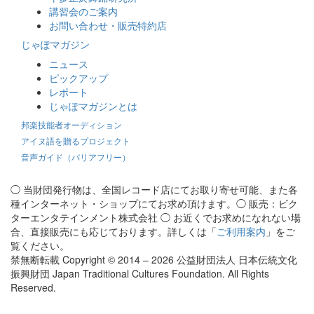
講習会のご案内
お問い合わせ・販売特約店
じゃぽマガジン
ニュース
ピックアップ
レポート
じゃぽマガジンとは
邦楽技能者オーディション
アイヌ語を贈るプロジェクト
音声ガイド（バリアフリー）
◯ 当財団発行物は、全国レコード店にてお取り寄せ可能、また各
種インターネット・ショップにてお求め頂けます。◯ 販売：ビク
ターエンタテインメント株式会社 ◯ お近くでお求めになれない場
合、直接販売にも応じております。詳しくは「
ご利用案内
」をご
覧ください。
禁無断転載 Copyright © 2014 – 2026 公益財団法人 日本伝統文化
振興財団 Japan Traditional Cultures Foundation. All Rights
Reserved.