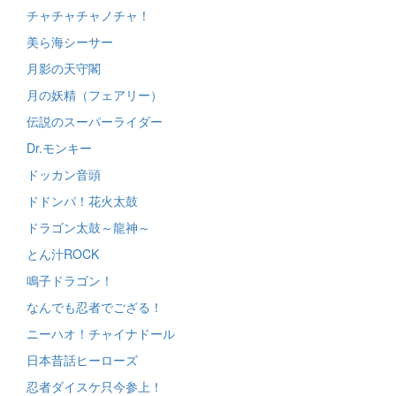
チャチャチャノチャ！
美ら海シーサー
月影の天守閣
月の妖精（フェアリー）
伝説のスーパーライダー
Dr.モンキー
ドッカン音頭
ドドンパ！花火太鼓
ドラゴン太鼓～龍神～
とん汁ROCK
鳴子ドラゴン！
なんでも忍者でござる！
ニーハオ！チャイナドール
日本昔話ヒーローズ
忍者ダイスケ只今参上！