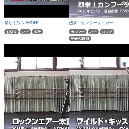
祭り太鼓 NIPPON!
烈拳！カンフータイガー
お祭り
バチ
太鼓
カンフー
バチ
ロック
発表会2018