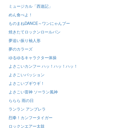
ミュージカル「西遊記」
めん食べよ！
ものまねDANCE～ワンにゃんブー
焼きたてロックンロールパン
夢追い振り袖人形
夢のカラーズ
ゆるゆるキャラクター体操
よさこいカンフー ハッ！ハッ！ハッ！
よさこいパッション
よさこいブギウギ！
よさこい雷神 ソーラン風神
ららら 雨の日
ランラン アンブレラ
烈拳！カンフータイガー
ロックンエアー太鼓