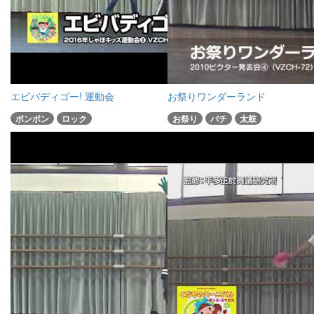
エビバディゴー! 運動会
お祭りワンダーランド
ポンポン
ロック
お祭り
バチ
太鼓