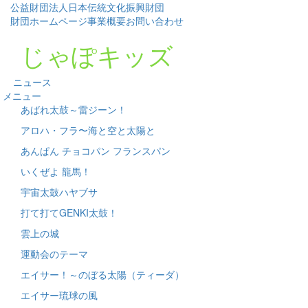
公益財団法人日本伝統文化振興財団
財団ホームページ
事業概要
お問い合わせ
じゃぽキッズ
ニュース
メニュー
あばれ太鼓～雷ジーン！
アロハ・フラ〜海と空と太陽と
あんぱん チョコパン フランスパン
いくぜよ 龍馬！
宇宙太鼓ハヤブサ
打て打てGENKI太鼓！
雲上の城
運動会のテーマ
エイサー！～のぼる太陽（ティーダ）
エイサー琉球の風