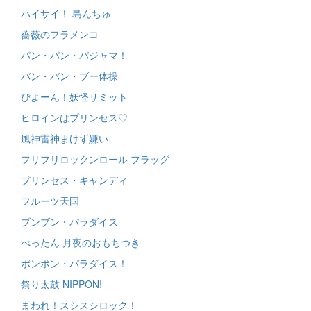
ハイサイ！ 島んちゅ
薔薇のフラメンコ
パン・パン・パジャマ！
バン・バン・ブー体操
ぴよーん！妖怪サミット
ヒロインはプリンセス♡
風神雷神まけず嫌い
フリフリロックンロール フラッグ
プリンセス・キャンディ
フルーツ天国
ブンブン・パラダイス
ぺったん 月夜のおもちつき
ポンポン・パラダイス！
祭り太鼓 NIPPON!
まわれ！スシスシロック！