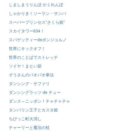
しましまうりんぼ かくれんぼ
しゃかりき！ソーラン・サンバ
スーパープリンセス“さくら姫”
スカイタワー634！
スパゲッティーdeボンジョルノ
世界にキックオフ！
世界のことばでストレッチ
ソイヤ！まとい節
ぞうさんのパオパオ拳法
ダンシング・サファリ
ダンシングラッツ de チュー
ダンス～ニッポン！チャチャチャ
タンバリン王子とカスタ姫
ちびっこ町火消し
チャーリーと魔法の杖