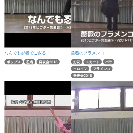
なんでも忍者でござる！
薔薇のフラメンコ
ポップス
忍者
発表会2018
お花
スカート
バラ
ヒロイン
フラメンコ
発表会2018