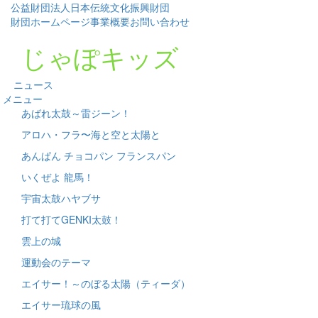
公益財団法人日本伝統文化振興財団
財団ホームページ
事業概要
お問い合わせ
じゃぽキッズ
ニュース
メニュー
あばれ太鼓～雷ジーン！
アロハ・フラ〜海と空と太陽と
あんぱん チョコパン フランスパン
いくぜよ 龍馬！
宇宙太鼓ハヤブサ
打て打てGENKI太鼓！
雲上の城
運動会のテーマ
エイサー！～のぼる太陽（ティーダ）
エイサー琉球の風