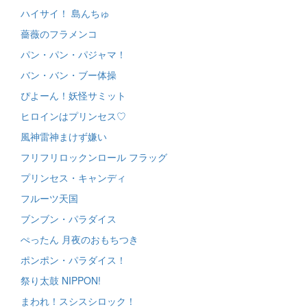
ハイサイ！ 島んちゅ
薔薇のフラメンコ
パン・パン・パジャマ！
バン・バン・ブー体操
ぴよーん！妖怪サミット
ヒロインはプリンセス♡
風神雷神まけず嫌い
フリフリロックンロール フラッグ
プリンセス・キャンディ
フルーツ天国
ブンブン・パラダイス
ぺったん 月夜のおもちつき
ポンポン・パラダイス！
祭り太鼓 NIPPON!
まわれ！スシスシロック！