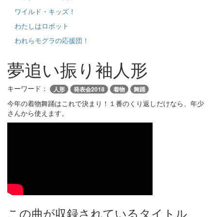
ワイルド・キッズ！
わたしはロボット
われらモグラの応援団！
夢追い振り袖人形
キーワード：
人形
発表会2018
着物
舞踊
今年の着物舞踊はこれで決まり！１番のくり返しだけなら、年少
さんから使えます。
この曲が収録されているタイトル