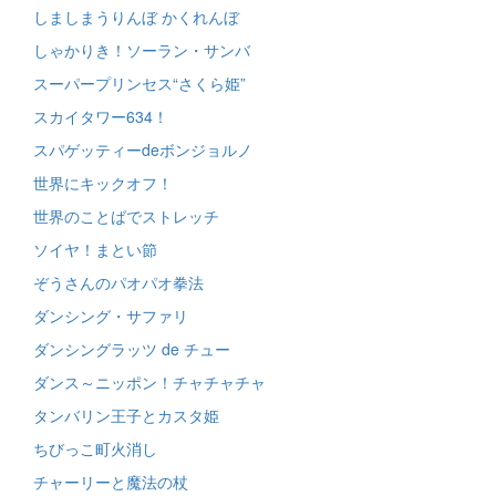
しましまうりんぼ かくれんぼ
しゃかりき！ソーラン・サンバ
スーパープリンセス“さくら姫”
スカイタワー634！
スパゲッティーdeボンジョルノ
世界にキックオフ！
世界のことばでストレッチ
ソイヤ！まとい節
ぞうさんのパオパオ拳法
ダンシング・サファリ
ダンシングラッツ de チュー
ダンス～ニッポン！チャチャチャ
タンバリン王子とカスタ姫
ちびっこ町火消し
チャーリーと魔法の杖