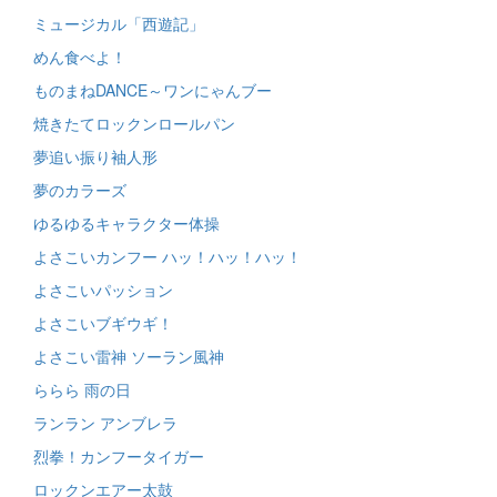
ミュージカル「西遊記」
めん食べよ！
ものまねDANCE～ワンにゃんブー
焼きたてロックンロールパン
夢追い振り袖人形
夢のカラーズ
ゆるゆるキャラクター体操
よさこいカンフー ハッ！ハッ！ハッ！
よさこいパッション
よさこいブギウギ！
よさこい雷神 ソーラン風神
ららら 雨の日
ランラン アンブレラ
烈拳！カンフータイガー
ロックンエアー太鼓