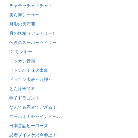
チャチャチャノチャ！
美ら海シーサー
月影の天守閣
月の妖精（フェアリー）
伝説のスーパーライダー
Dr.モンキー
ドッカン音頭
ドドンパ！花火太鼓
ドラゴン太鼓～龍神～
とん汁ROCK
鳴子ドラゴン！
なんでも忍者でござる！
ニーハオ！チャイナドール
日本昔話ヒーローズ
忍者ダイスケ只今参上！