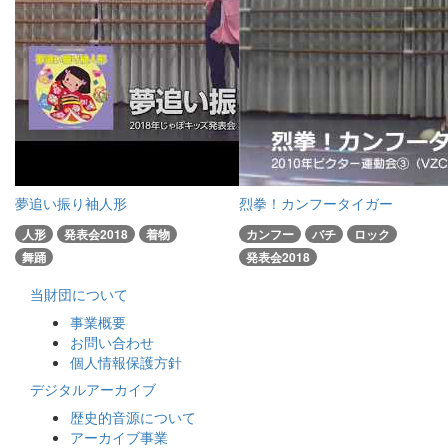
夢追い振り袖人形
烈拳！カンフータイガー
人形
発表会2018
着物
カンフー
バチ
ロック
舞踊
発表会2018
当財団について
事業概要
お問い合わせ
個人情報保護方針
デジタルアーカイブ
歴史的音源について
アーカイブ事業