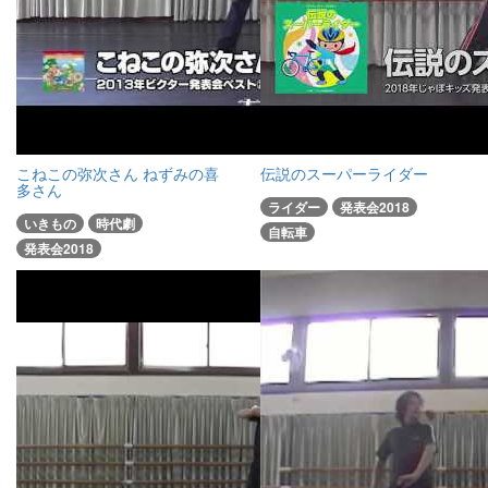
こねこの弥次さん ねずみの喜
伝説のスーパーライダー
多さん
ライダー
発表会2018
いきもの
時代劇
自転車
発表会2018