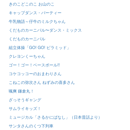
きのこどこのこ お山のこ
キャップダンス・パーティー
牛乳物語～仔牛のミルクちゃん
くだものカーニバル〜ダンス・ミックス
くだものカーニバル
組立体操「GO! GO! ピラミッド」
クレヨンくーちゃん
ゴー！ゴー！ベースボール!!
コケコッコーのおまわりさん
こねこの弥次さん ねずみの喜多さん
颯爽 鎌倉丸！
ざっそうギャング
サムライキッズ！
ミュージカル「さるかにばなし」（日本昔話より）
サンタさんのくつ下列車