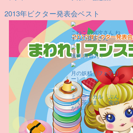
2013年ビクター発表会ベスト
こねこの弥次さん ね
ずみの喜多さん
颯爽 鎌倉丸！
月の妖精（フェアリ
ー）
ミュージカル「ぶん
ぶく茶がま」「金の
がち...