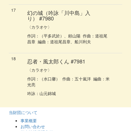
17
幻の城（吟詠「川中島」入
り）
#7980
〈カラオケ〉
作詞：
（平多武於）、頼山陽
作曲：
道祖尾
昌章
編曲：
道祖尾昌章、船川利夫
18
忍者・風太郎くん
#7981
〈カラオケ〉
作詞：
（水口馨）
作曲：
五十嵐洋
編曲：
米
光亮
吟詠
：
山元錦城
当財団について
事業概要
お問い合わせ