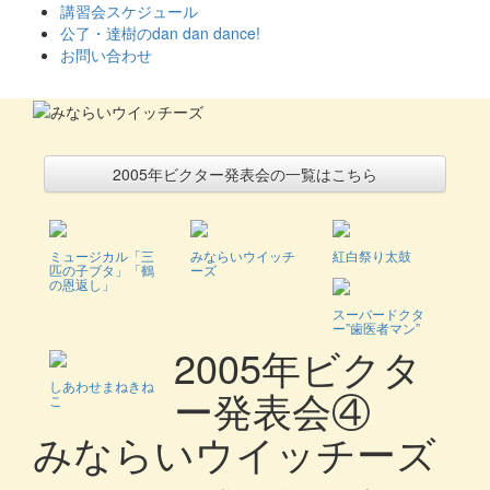
ス
講習会スケジュール
キ
公了・達樹のdan dan dance!
ッ
お問い合わせ
プ
2005年ビクター発表会の一覧はこちら
ミュージカル「三
みならいウイッチ
紅白祭り太鼓
匹の子ブタ」「鶴
ーズ
の恩返し」
スーバードクタ
ー”歯医者マン”
2005年ビクタ
しあわせまねきね
ー発表会④
こ
みならいウイッチーズ