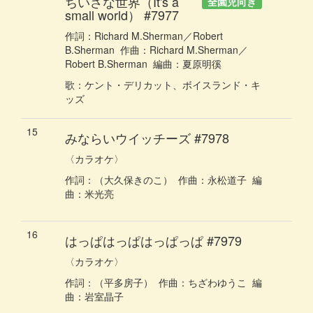
ちいさな世界（It's a
全園児向き
small world）
#7977
作詞：
Richard M.Sherman／Robert
B.Sherman
作曲：
Richard M.Sherman／
Robert B.Sherman
編曲：
夏原明徯
歌
：
ケント・デリカット、ボイスランド・キ
ッズ
15
みならいウイッチーズ
#7978
〈カラオケ〉
作詞：
（大久保きのこ）
作曲：
永松道子
編
曲：
米光亮
16
はっぱはっぱはっぱっぱ
#7979
〈カラオケ〉
作詞：
（平多房子）
作曲：
ちざわゆうこ
編
曲：
岩室晶子