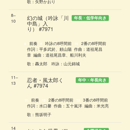
歌
：
矢野かおり
8‒
幻の城（吟詠「川
年長・低学年向き
10
中島」入
り）
#7971
前奏
吟詠の8呼間前
2番の8呼間前
8
9
10
作詞：
平多武於、頼山陽
作曲：
道祖尾昌
章
編曲：
道祖尾昌章、船川利夫
歌
：
轟太郎
吟詠
：
山元錦城
11‒
忍者・風太郎く
年中・年長向き
13
ん
#7974
前奏
2番の8呼間前
3番の8呼間前
11
12
13
作詞：
水口馨
作曲：
五十嵐洋
編曲：
米光亮
歌
：
熊坂明子
14