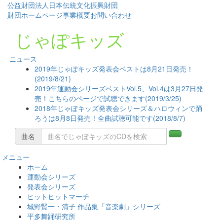
公益財団法人日本伝統文化振興財団
財団ホームページ
事業概要
お問い合わせ
じゃぽキッズ
ニュース
2019年じゃぽキッズ発表会ベストは8月21日発売！
(2019/8/21)
2019年運動会シリーズベストVol.5、Vol.4は3月27日発
売！こちらのページで試聴できます(2019/3/25)
2018年じゃぽキッズ発表会シリーズ＆ハロウィンで踊
ろうは8月8日発売！全曲試聴可能です(2018/8/7)
曲名
メニュー
コ
ホーム
ン
運動会シリーズ
テ
発表会シリーズ
ン
ヒットヒットマーチ
ツ
城野賢一・清子 作品集「音楽劇」シリーズ
へ
平多舞踊研究所