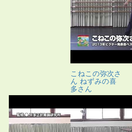
こねこの弥次さ
ん ねずみの喜
多さん