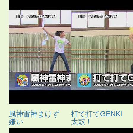
風神雷神まけず
打て打てGENKI
嫌い
太鼓！