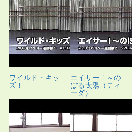
ワイルド・キッ
エイサー！～の
ズ！
ぼる太陽（ティ
ーダ）