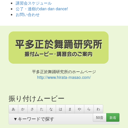
ス
講習会スケジュール
キ
公了・達樹のdan dan dance!
ッ
お問い合わせ
プ
平多正於舞踊研究所のホームページ
http://www.hirata-masao.com/
振り付けムービー
あ
か
さ
た
な
は
ま
や
ら
わ
50音
新着
▼キーワードで探す