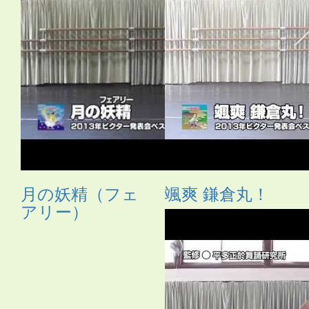
月の妖精（フェ
颯爽 鎌倉丸！
アリー）