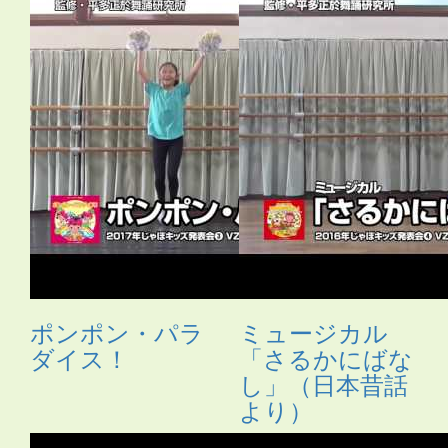
ポンポン・パラ
ミュージカル
ダイス！
「さるかにばな
し」（日本昔話
より）