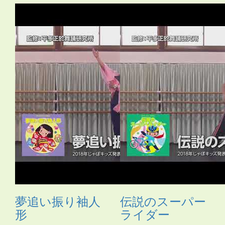
あいさつ
・
アイリッシュ
・
いきもの
・
うちわ
・
オリンピ
ック
・
お姫さま
・
お姫様
・
お月さま
・
お祭り
・
お絵か
き
・
お花
・
お面
・
カスタネット
・
カチャーシー
・
カップ
麺容器
・
カミナリ
・
カントリー
・
カンフー
・
クリスマ
ス
・
サムライ
・
さる
・
シーサー
・
ジャングルビート
・
ス
カート
・
ストレッチ
・
スポーツ
・
たべもの
・
ダンス
・
タ
ンバリン
・
チアガール
・
つえ
・
テクノ
・
ニューオリン
ズ
・
のみもの
・
パジャマ
・
バチ
・
バラ
・
ハロウィン
・
ハ
ワイアン
・
ヒーロー
・
ピアノ伴奏
・
ヒップホップ
・
ヒロ
イン
・
ファンタジー
・
ブギウギ
・
フラ
・
フラメンコ
・
ペ
ットボトル
・
ポップス
・
ポンポン
・
マーチ
・
まとい
・
マ
ント
・
ミュージカル
・
もちつき
・
よさこい
・
ライダー
・
ラップ
・
ラテン
・
レイ
・
ロック
・
わらべうた
・
世界の言
葉
・
人形
・
体操
・
傘
・
和風
・
太鼓
・
妖怪
・
布
・
帽子
・
忍
者
・
応援団
・
扇
・
扇子
・
手作りの刀
・
手袋
・
手話
・
旗
・
日本
・
昔話
・
時代劇
・
武術
・
民謡
・
汽車
・
沖縄
・
海賊
・
琉球
・
発表会2018
・
白衣
・
着物
・
紙のお皿
・
組体操
・
腰
ミノ
・
自転車
・
舞踊
・
花火
・
親子
・
調理道具
・
長靴
・
音
頭
・
鳴子
・
鳶口（とびぐち）
・
夢追い振り袖人
伝説のスーパー
形
ライダー