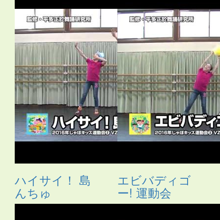
ハイサイ！ 島
エビバディゴ
んちゅ
ー! 運動会