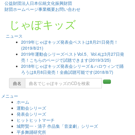
公益財団法人日本伝統文化振興財団
財団ホームページ
事業概要
お問い合わせ
じゃぽキッズ
ニュース
2019年じゃぽキッズ発表会ベストは8月21日発売！
(2019/8/21)
2019年運動会シリーズベストVol.5、Vol.4は3月27日発
売！こちらのページで試聴できます(2019/3/25)
2018年じゃぽキッズ発表会シリーズ＆ハロウィンで踊
ろうは8月8日発売！全曲試聴可能です(2018/8/7)
曲名
メニュー
コ
ホーム
ン
運動会シリーズ
テ
発表会シリーズ
ン
ヒットヒットマーチ
ツ
城野賢一・清子 作品集「音楽劇」シリーズ
へ
平多舞踊研究所