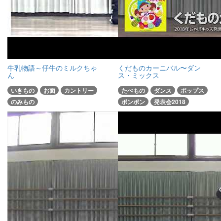
牛乳物語～仔牛のミルクちゃ
くだものカーニバル〜ダン
ん
ス・ミックス
いきもの
お面
カントリー
たべもの
ダンス
ポップス
のみもの
ポンポン
発表会2018