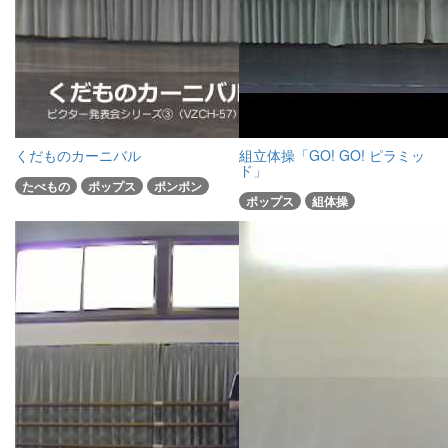
くだものカーニバル
組立体操「GO! GO! ピラミッ
ド」
たべもの
ポップス
ポンポン
ポップス
組体操