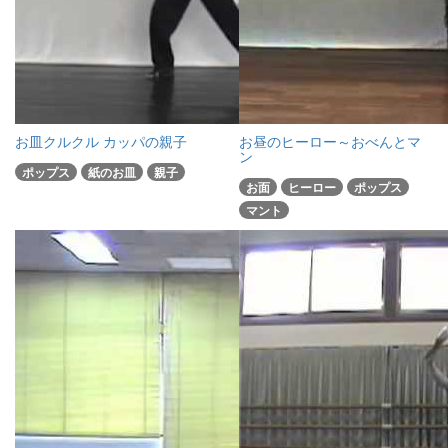
お皿クルクル カッパの親子
お昼のヒーロー～おべんとマ
ン
ポップス
紙のお皿
親子
お面
ヒーロー
ポップス
マント