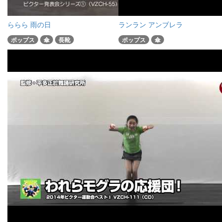
ららら 雨の日
ランラン アンブレラ
ポップス
傘
長靴
ポップス
傘