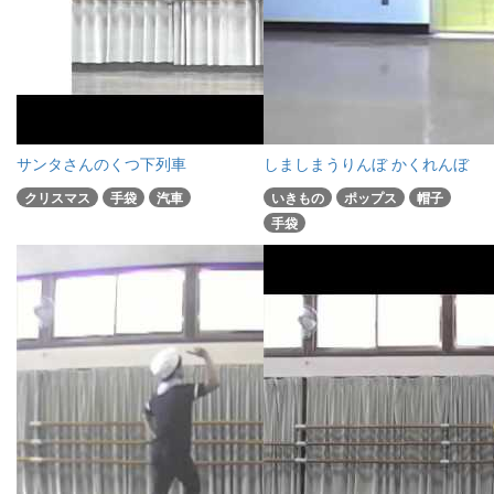
サンタさんのくつ下列車
しましまうりんぼ かくれんぼ
クリスマス
手袋
汽車
いきもの
ポップス
帽子
手袋