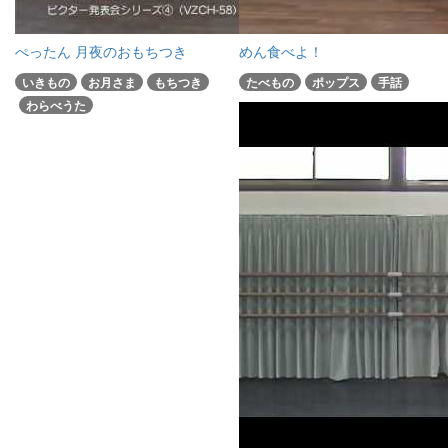
ぺったん 月夜のおもちつき
めん食べよ！
いきもの
お月さま
もちつき
たべもの
ポップス
手話
わらべうた