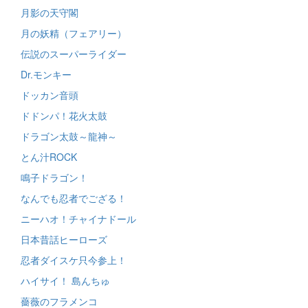
月影の天守閣
月の妖精（フェアリー）
伝説のスーパーライダー
Dr.モンキー
ドッカン音頭
ドドンパ！花火太鼓
ドラゴン太鼓～龍神～
とん汁ROCK
鳴子ドラゴン！
なんでも忍者でござる！
ニーハオ！チャイナドール
日本昔話ヒーローズ
忍者ダイスケ只今参上！
ハイサイ！ 島んちゅ
薔薇のフラメンコ