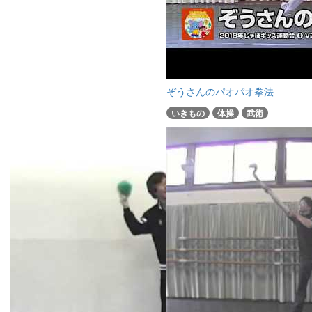
ぞうさんのパオパオ拳法
いきもの
体操
武術