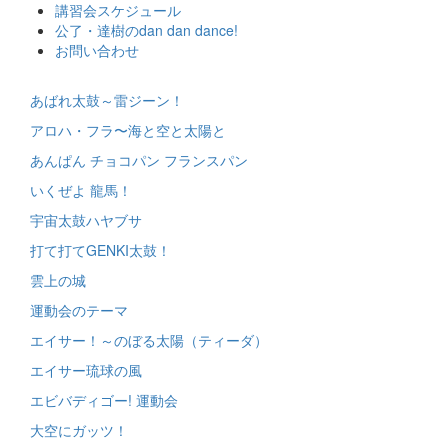
ス
講習会スケジュール
キ
公了・達樹のdan dan dance!
ッ
お問い合わせ
プ
あばれ太鼓～雷ジーン！
アロハ・フラ〜海と空と太陽と
あんぱん チョコパン フランスパン
いくぜよ 龍馬！
宇宙太鼓ハヤブサ
打て打てGENKI太鼓！
雲上の城
運動会のテーマ
エイサー！～のぼる太陽（ティーダ）
エイサー琉球の風
エビバディゴー! 運動会
大空にガッツ！