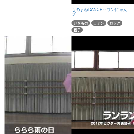
ものまねDANCE～ワンにゃん
ブー
いきもの
ラテン
ロック
親子