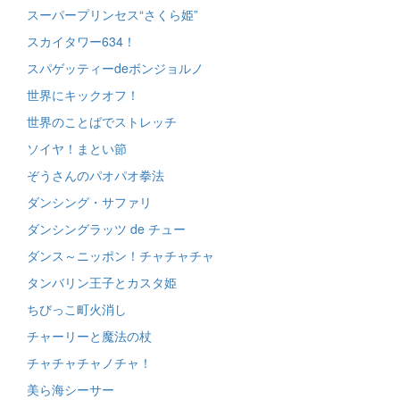
スーパープリンセス“さくら姫”
スカイタワー634！
スパゲッティーdeボンジョルノ
世界にキックオフ！
世界のことばでストレッチ
ソイヤ！まとい節
ぞうさんのパオパオ拳法
ダンシング・サファリ
ダンシングラッツ de チュー
ダンス～ニッポン！チャチャチャ
タンバリン王子とカスタ姫
ちびっこ町火消し
チャーリーと魔法の杖
チャチャチャノチャ！
美ら海シーサー