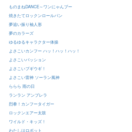
ものまねDANCE～ワンにゃんブー
焼きたてロックンロールパン
夢追い振り袖人形
夢のカラーズ
ゆるゆるキャラクター体操
よさこいカンフー ハッ！ハッ！ハッ！
よさこいパッション
よさこいブギウギ！
よさこい雷神 ソーラン風神
ららら 雨の日
ランラン アンブレラ
烈拳！カンフータイガー
ロックンエアー太鼓
ワイルド・キッズ！
わたしはロボット