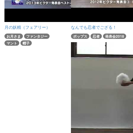
月の妖精（フェアリー）
なんでも忍者でござる！
お月さま
ファンタジー
ポップス
忍者
発表会2018
マント
帽子