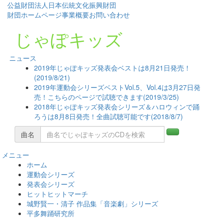
公益財団法人日本伝統文化振興財団
財団ホームページ
事業概要
お問い合わせ
じゃぽキッズ
ニュース
2019年じゃぽキッズ発表会ベストは8月21日発売！
(2019/8/21)
2019年運動会シリーズベストVol.5、Vol.4は3月27日発
売！こちらのページで試聴できます(2019/3/25)
2018年じゃぽキッズ発表会シリーズ＆ハロウィンで踊
ろうは8月8日発売！全曲試聴可能です(2018/8/7)
曲名
メニュー
コ
ホーム
ン
運動会シリーズ
テ
発表会シリーズ
ン
ヒットヒットマーチ
ツ
城野賢一・清子 作品集「音楽劇」シリーズ
へ
平多舞踊研究所