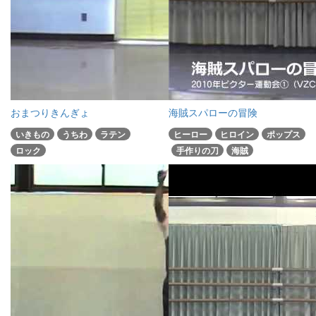
おまつりきんぎょ
海賊スパローの冒険
いきもの
うちわ
ラテン
ヒーロー
ヒロイン
ポップス
ロック
手作りの刀
海賊