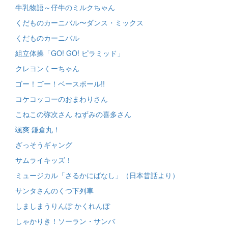
牛乳物語～仔牛のミルクちゃん
くだものカーニバル〜ダンス・ミックス
くだものカーニバル
組立体操「GO! GO! ピラミッド」
クレヨンくーちゃん
ゴー！ゴー！ベースボール!!
コケコッコーのおまわりさん
こねこの弥次さん ねずみの喜多さん
颯爽 鎌倉丸！
ざっそうギャング
サムライキッズ！
ミュージカル「さるかにばなし」（日本昔話より）
サンタさんのくつ下列車
しましまうりんぼ かくれんぼ
しゃかりき！ソーラン・サンバ