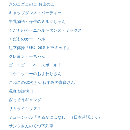
きのこどこのこ お山のこ
キャップダンス・パーティー
牛乳物語～仔牛のミルクちゃん
くだものカーニバル〜ダンス・ミックス
くだものカーニバル
組立体操「GO! GO! ピラミッド」
クレヨンくーちゃん
ゴー！ゴー！ベースボール!!
コケコッコーのおまわりさん
こねこの弥次さん ねずみの喜多さん
颯爽 鎌倉丸！
ざっそうギャング
サムライキッズ！
ミュージカル「さるかにばなし」（日本昔話より）
サンタさんのくつ下列車