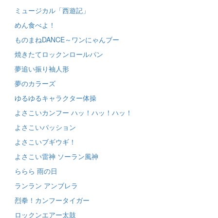
ミュージカル「西遊記」
めん食べよ！
ものまねDANCE～ワンにゃんブー
焼きたてロックンロールパン
夢追い振り袖人形
夢のカラーズ
ゆるゆるキャラクター体操
よさこいカンフー ハッ！ハッ！ハッ！
よさこいパッション
よさこいブギウギ！
よさこい雷神 ソーラン風神
ららら 雨の日
ランラン アンブレラ
烈拳！カンフータイガー
ロックンエアー太鼓