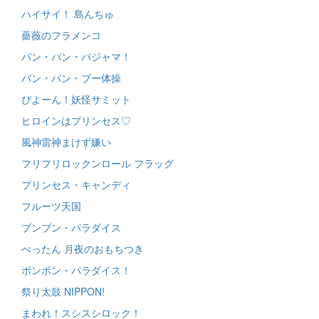
ハイサイ！ 島んちゅ
薔薇のフラメンコ
パン・パン・パジャマ！
バン・バン・ブー体操
ぴよーん！妖怪サミット
ヒロインはプリンセス♡
風神雷神まけず嫌い
フリフリロックンロール フラッグ
プリンセス・キャンディ
フルーツ天国
ブンブン・パラダイス
ぺったん 月夜のおもちつき
ポンポン・パラダイス！
祭り太鼓 NIPPON!
まわれ！スシスシロック！