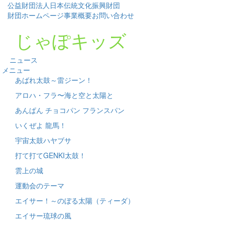
公益財団法人日本伝統文化振興財団
財団ホームページ
事業概要
お問い合わせ
じゃぽキッズ
ニュース
メニュー
あばれ太鼓～雷ジーン！
アロハ・フラ〜海と空と太陽と
あんぱん チョコパン フランスパン
いくぜよ 龍馬！
宇宙太鼓ハヤブサ
打て打てGENKI太鼓！
雲上の城
運動会のテーマ
エイサー！～のぼる太陽（ティーダ）
エイサー琉球の風