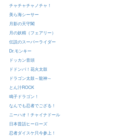
チャチャチャノチャ！
美ら海シーサー
月影の天守閣
月の妖精（フェアリー）
伝説のスーパーライダー
Dr.モンキー
ドッカン音頭
ドドンパ！花火太鼓
ドラゴン太鼓～龍神～
とん汁ROCK
鳴子ドラゴン！
なんでも忍者でござる！
ニーハオ！チャイナドール
日本昔話ヒーローズ
忍者ダイスケ只今参上！