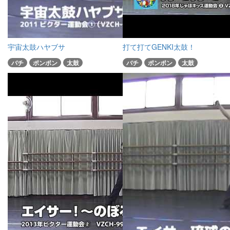
宇宙太鼓ハヤブサ
打て打てGENKI太鼓！
バチ
ポンポン
太鼓
バチ
ポンポン
太鼓