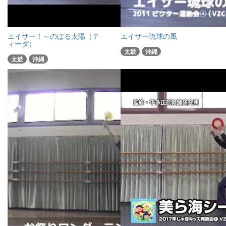
エイサー！～のぼる太陽（テ
エイサー琉球の風
ィーダ）
太鼓
沖縄
太鼓
沖縄