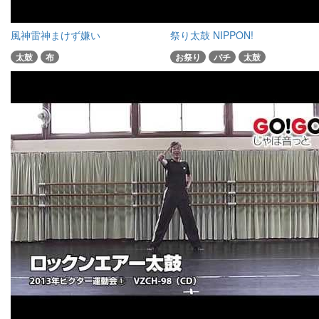
風神雷神まけず嫌い
祭り太鼓 NIPPON!
太鼓
布
お祭り
バチ
太鼓