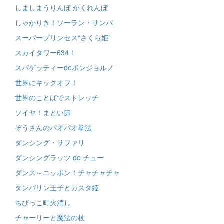
しましまうりんぼ かくれんぼ
しゃかりき！ソーラン・サンバ
スーパープリンセス“さくら姫”
スカイタワー634！
スパゲッティーdeボンジョルノ
世界にキックオフ！
世界のことばでストレッチ
ソイヤ！まとい節
ぞうさんのパオパオ拳法
ダンシング・サファリ
ダンシングラッツ de チュー
ダンス～ニッポン！チャチャチャ
タンバリン王子とカスタ姫
ちびっこ町火消し
チャーリーと魔法の杖