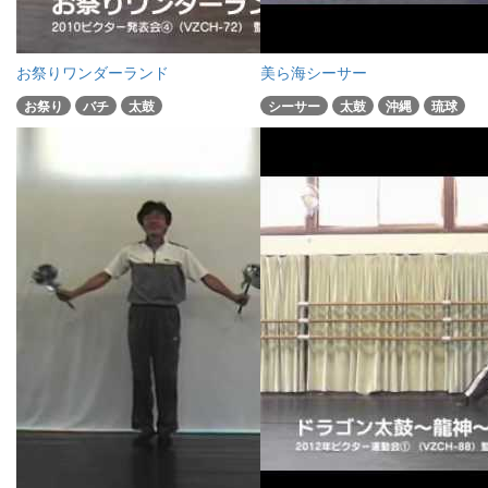
お祭りワンダーランド
美ら海シーサー
お祭り
バチ
太鼓
シーサー
太鼓
沖縄
琉球