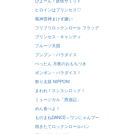
ぴよーん！妖怪サミット
ヒロインはプリンセス♡
風神雷神まけず嫌い
フリフリロックンロール フラッグ
プリンセス・キャンディ
フルーツ天国
ブンブン・パラダイス
ぺったん 月夜のおもちつき
ポンポン・パラダイス！
祭り太鼓 NIPPON!
まわれ！スシスシロック！
ミュージカル「西遊記」
めん食べよ！
ものまねDANCE～ワンにゃんブー
焼きたてロックンロールパン