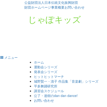
公益財団法人日本伝統文化振興財団
財団ホームページ
事業概要
お問い合わせ
じゃぽキッズ
メニュー
コ
ホーム
ン
運動会シリーズ
テ
発表会シリーズ
ン
ヒットヒットマーチ
ツ
城野賢一・清子 作品集「音楽劇」シリーズ
へ
平多舞踊研究所
ス
講習会スケジュール
キ
公了・達樹のdan dan dance!
ッ
お問い合わせ
プ