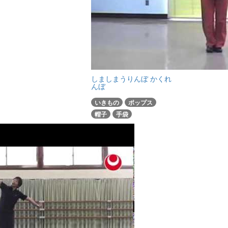
しましまうりんぼ かくれ
んぼ
いきもの
ポップス
帽子
手袋