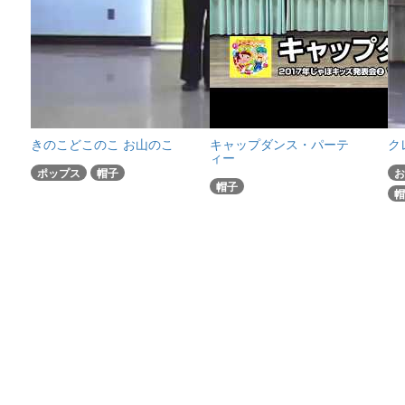
きのこどこのこ お山のこ
キャップダンス・パーテ
ク
ィー
ポップス
帽子
お
帽子
帽