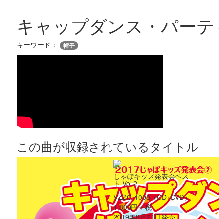
キャップダンス・パーテ
キーワード：
帽子
この曲が収録されているタイトル
じゃぽキッズ発表会ベス
ト Vol.2
VZZG-1008（CD+DVD）
1,800円＋税
2019年8月21日発売