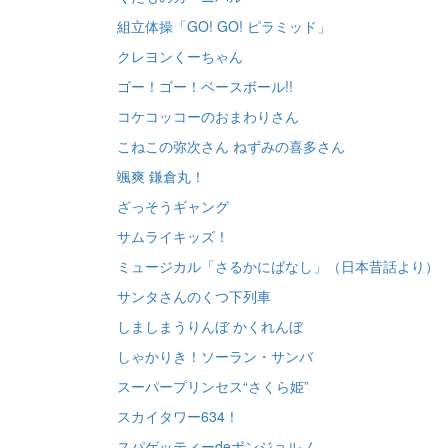
組立体操「GO! GO! ピラミッド」
クレヨンくーちゃん
ゴー！ゴー！ベースボール!!
コケコッコーのおまわりさん
こねこの弥次さん ねずみの喜多さん
颯爽 鎌倉丸！
ざっそうギャング
サムライキッズ！
ミュージカル「さるかにばなし」（日本昔話より）
サンタさんのくつ下列車
しましまうりんぼ かくれんぼ
しゃかりき！ソーラン・サンバ
スーパープリンセス“さくら姫”
スカイタワー634！
スパゲッティーdeボンジョルノ