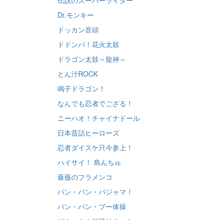
伝説のスーパーライダー
Dr.モンキー
ドッカン音頭
ドドンパ！花火太鼓
ドラゴン太鼓～龍神～
とん汁ROCK
鳴子ドラゴン！
なんでも忍者でござる！
ニーハオ！チャイナドール
日本昔話ヒーローズ
忍者ダイスケ只今参上！
ハイサイ！ 島んちゅ
薔薇のフラメンコ
パン・パン・パジャマ！
バン・バン・ブー体操