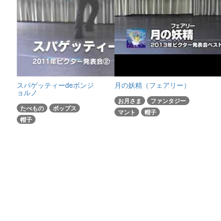
スパゲッティーdeボンジ
月の妖精（フェアリー）
ョルノ
お月さま
ファンタジー
たべもの
ポップス
マント
帽子
帽子