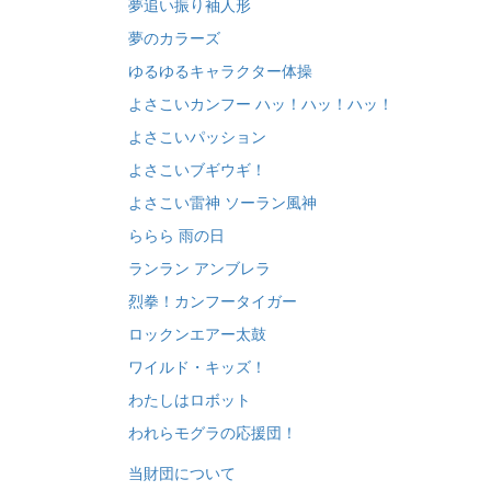
夢追い振り袖人形
夢のカラーズ
ゆるゆるキャラクター体操
よさこいカンフー ハッ！ハッ！ハッ！
よさこいパッション
よさこいブギウギ！
よさこい雷神 ソーラン風神
ららら 雨の日
ランラン アンブレラ
烈拳！カンフータイガー
ロックンエアー太鼓
ワイルド・キッズ！
わたしはロボット
われらモグラの応援団！
当財団について