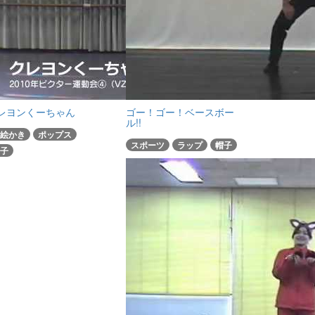
レヨンくーちゃん
ゴー！ゴー！ベースボー
ル!!
絵かき
ポップス
スポーツ
ラップ
帽子
子