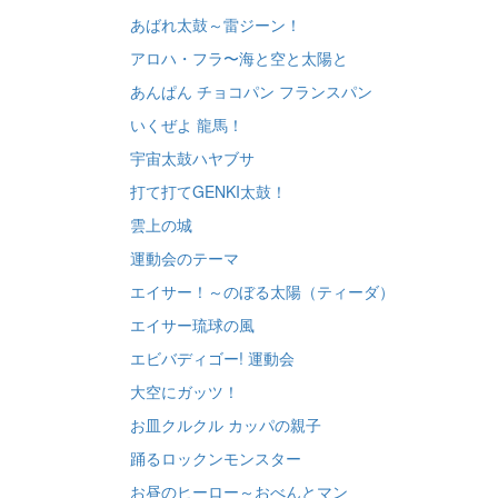
あばれ太鼓～雷ジーン！
アロハ・フラ〜海と空と太陽と
あんぱん チョコパン フランスパン
いくぜよ 龍馬！
宇宙太鼓ハヤブサ
打て打てGENKI太鼓！
雲上の城
運動会のテーマ
エイサー！～のぼる太陽（ティーダ）
エイサー琉球の風
エビバディゴー! 運動会
大空にガッツ！
お皿クルクル カッパの親子
踊るロックンモンスター
お昼のヒーロー～おべんとマン