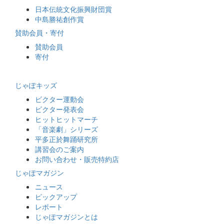
日本伝統文化振興財団賞
中島勝祐創作賞
賛助会員・寄付
賛助会員
寄付
じゃぽキッズ
ビクター運動会
ビクター発表会
ヒットヒットマーチ
「音楽劇」シリーズ
平多正於舞踊研究所
講習会のご案内
お問い合わせ・販売特約店
じゃぽマガジン
ニュース
ピックアップ
レポート
じゃぽマガジンとは