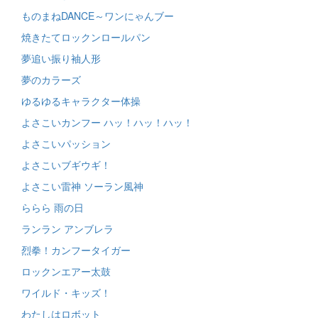
ものまねDANCE～ワンにゃんブー
焼きたてロックンロールパン
夢追い振り袖人形
夢のカラーズ
ゆるゆるキャラクター体操
よさこいカンフー ハッ！ハッ！ハッ！
よさこいパッション
よさこいブギウギ！
よさこい雷神 ソーラン風神
ららら 雨の日
ランラン アンブレラ
烈拳！カンフータイガー
ロックンエアー太鼓
ワイルド・キッズ！
わたしはロボット