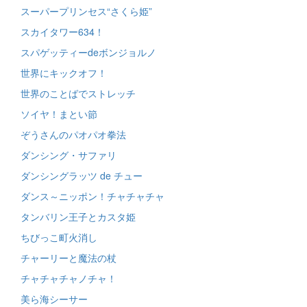
スーパープリンセス“さくら姫”
スカイタワー634！
スパゲッティーdeボンジョルノ
世界にキックオフ！
世界のことばでストレッチ
ソイヤ！まとい節
ぞうさんのパオパオ拳法
ダンシング・サファリ
ダンシングラッツ de チュー
ダンス～ニッポン！チャチャチャ
タンバリン王子とカスタ姫
ちびっこ町火消し
チャーリーと魔法の杖
チャチャチャノチャ！
美ら海シーサー