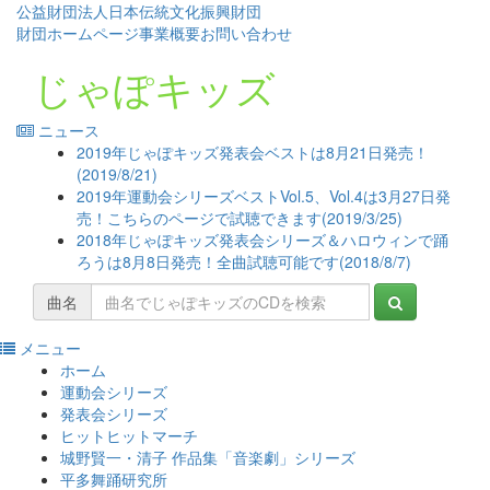
公益財団法人日本伝統文化振興財団
財団ホームページ
事業概要
お問い合わせ
じゃぽキッズ
ニュース
2019年じゃぽキッズ発表会ベストは8月21日発売！
(2019/8/21)
2019年運動会シリーズベストVol.5、Vol.4は3月27日発
売！こちらのページで試聴できます(2019/3/25)
2018年じゃぽキッズ発表会シリーズ＆ハロウィンで踊
ろうは8月8日発売！全曲試聴可能です(2018/8/7)
曲名
メニュー
コ
ホーム
ン
運動会シリーズ
テ
発表会シリーズ
ン
ヒットヒットマーチ
ツ
城野賢一・清子 作品集「音楽劇」シリーズ
へ
平多舞踊研究所