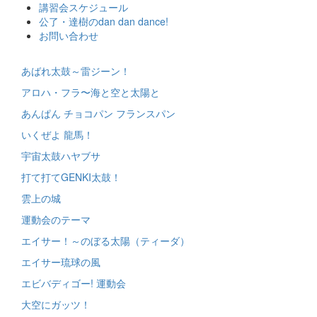
ス
講習会スケジュール
キ
公了・達樹のdan dan dance!
ッ
お問い合わせ
プ
あばれ太鼓～雷ジーン！
アロハ・フラ〜海と空と太陽と
あんぱん チョコパン フランスパン
いくぜよ 龍馬！
宇宙太鼓ハヤブサ
打て打てGENKI太鼓！
雲上の城
運動会のテーマ
エイサー！～のぼる太陽（ティーダ）
エイサー琉球の風
エビバディゴー! 運動会
大空にガッツ！