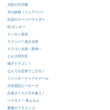
月影の天守閣
月の妖精（フェアリー）
伝説のスーパーライダー
Dr.モンキー
ドッカン音頭
ドドンパ！花火太鼓
ドラゴン太鼓～龍神～
とん汁ROCK
鳴子ドラゴン！
なんでも忍者でござる！
ニーハオ！チャイナドール
日本昔話ヒーローズ
忍者ダイスケ只今参上！
ハイサイ！ 島んちゅ
薔薇のフラメンコ