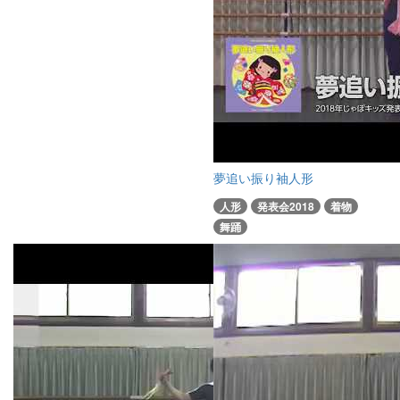
夢追い振り袖人形
人形
発表会2018
着物
舞踊