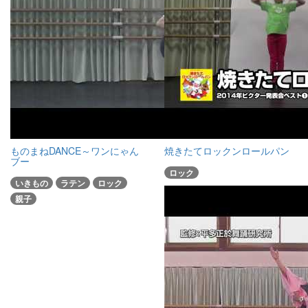
ものまねDANCE～ワンにゃん
焼きたてロックンロールパン
ブー
ロック
いきもの
ラテン
ロック
親子