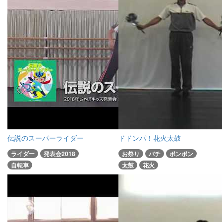
伝説のスーパーライダー
ドドンパ！花火太鼓
ライダー
発表会2018
お祭り
バチ
ポンポン
自転車
太鼓
花火