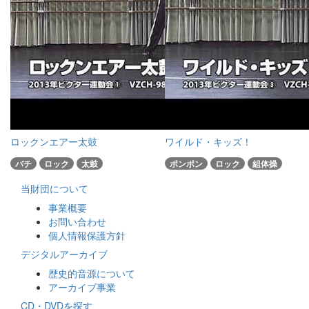
ロックンエアー太鼓
ワイルド・キッズ！
バチ
ロック
太鼓
ポンポン
ロック
組体操
当財団について
事業概要
お問い合わせ
個人情報保護方針
デジタルアーカイブ
歴史的音源について
アーカイブ事業
CD・DVDを探す