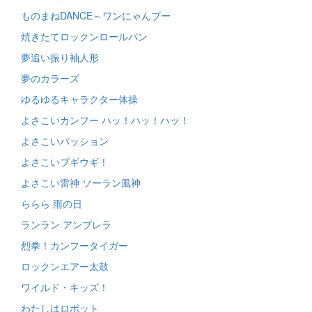
ものまねDANCE～ワンにゃんブー
焼きたてロックンロールパン
夢追い振り袖人形
夢のカラーズ
ゆるゆるキャラクター体操
よさこいカンフー ハッ！ハッ！ハッ！
よさこいパッション
よさこいブギウギ！
よさこい雷神 ソーラン風神
ららら 雨の日
ランラン アンブレラ
烈拳！カンフータイガー
ロックンエアー太鼓
ワイルド・キッズ！
わたしはロボット