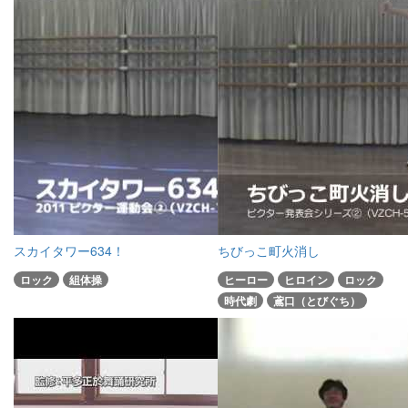
スカイタワー634！
ちびっこ町火消し
ロック
組体操
ヒーロー
ヒロイン
ロック
時代劇
鳶口（とびぐち）