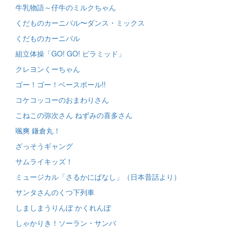
牛乳物語～仔牛のミルクちゃん
くだものカーニバル〜ダンス・ミックス
くだものカーニバル
組立体操「GO! GO! ピラミッド」
クレヨンくーちゃん
ゴー！ゴー！ベースボール!!
コケコッコーのおまわりさん
こねこの弥次さん ねずみの喜多さん
颯爽 鎌倉丸！
ざっそうギャング
サムライキッズ！
ミュージカル「さるかにばなし」（日本昔話より）
サンタさんのくつ下列車
しましまうりんぼ かくれんぼ
しゃかりき！ソーラン・サンバ