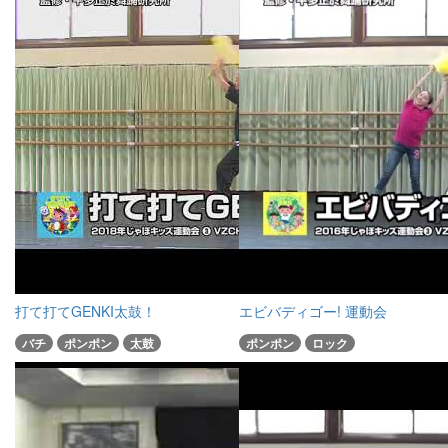
打て打てGENKI太鼓！
エビバディゴー! 運動会
バチ
ポンポン
太鼓
ポンポン
ロック