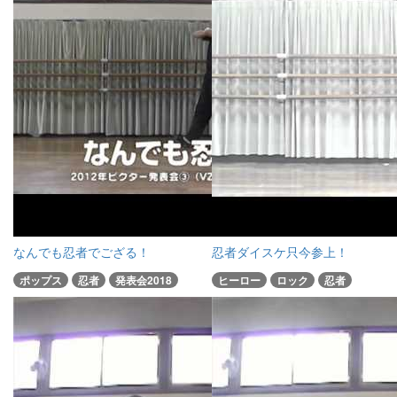
なんでも忍者でござる！
忍者ダイスケ只今参上！
ポップス
忍者
発表会2018
ヒーロー
ロック
忍者