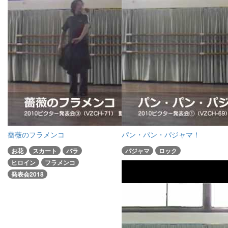
薔薇のフラメンコ
パン・パン・パジャマ！
お花
スカート
バラ
パジャマ
ロック
ヒロイン
フラメンコ
発表会2018