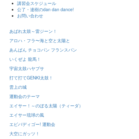
ス
講習会スケジュール
キ
公了・達樹のdan dan dance!
ッ
お問い合わせ
プ
あばれ太鼓～雷ジーン！
アロハ・フラ〜海と空と太陽と
あんぱん チョコパン フランスパン
いくぜよ 龍馬！
宇宙太鼓ハヤブサ
打て打てGENKI太鼓！
雲上の城
運動会のテーマ
エイサー！～のぼる太陽（ティーダ）
エイサー琉球の風
エビバディゴー! 運動会
大空にガッツ！