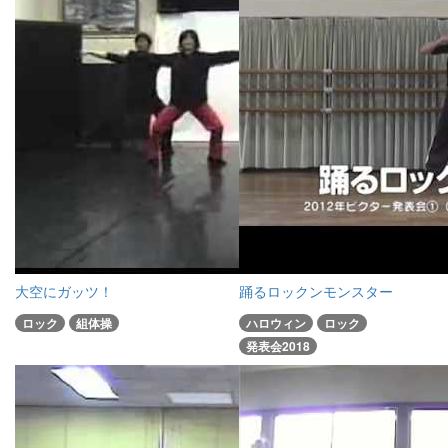
大空にガッツ！
踊るロックンモンスター
ロック
組体操
ハロウィン
ロック
発表会2018