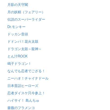
月影の天守閣
月の妖精（フェアリー）
伝説のスーパーライダー
Dr.モンキー
ドッカン音頭
ドドンパ！花火太鼓
ドラゴン太鼓～龍神～
とん汁ROCK
鳴子ドラゴン！
なんでも忍者でござる！
ニーハオ！チャイナドール
日本昔話ヒーローズ
忍者ダイスケ只今参上！
ハイサイ！ 島んちゅ
薔薇のフラメンコ