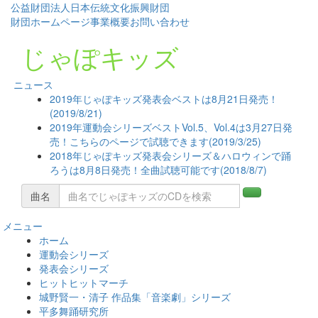
公益財団法人日本伝統文化振興財団
財団ホームページ
事業概要
お問い合わせ
じゃぽキッズ
ニュース
2019年じゃぽキッズ発表会ベストは8月21日発売！
(2019/8/21)
2019年運動会シリーズベストVol.5、Vol.4は3月27日発
売！こちらのページで試聴できます(2019/3/25)
2018年じゃぽキッズ発表会シリーズ＆ハロウィンで踊
ろうは8月8日発売！全曲試聴可能です(2018/8/7)
曲名
メニュー
コ
ホーム
ン
運動会シリーズ
テ
発表会シリーズ
ン
ヒットヒットマーチ
ツ
城野賢一・清子 作品集「音楽劇」シリーズ
へ
平多舞踊研究所