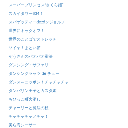
スーパープリンセス“さくら姫”
スカイタワー634！
スパゲッティーdeボンジョルノ
世界にキックオフ！
世界のことばでストレッチ
ソイヤ！まとい節
ぞうさんのパオパオ拳法
ダンシング・サファリ
ダンシングラッツ de チュー
ダンス～ニッポン！チャチャチャ
タンバリン王子とカスタ姫
ちびっこ町火消し
チャーリーと魔法の杖
チャチャチャノチャ！
美ら海シーサー