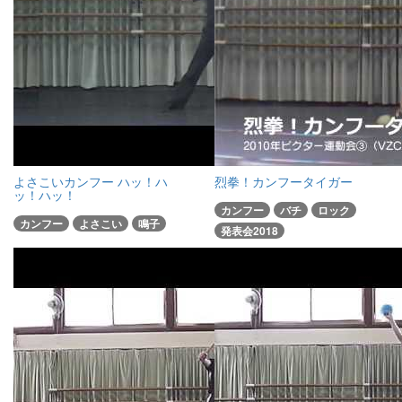
よさこいカンフー ハッ！ハ
烈拳！カンフータイガー
ッ！ハッ！
カンフー
バチ
ロック
カンフー
よさこい
鳴子
発表会2018