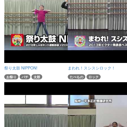
祭り太鼓 NIPPON!
まわれ！スシスシロック！
お祭り
バチ
太鼓
たべもの
ロック