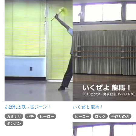
あばれ太鼓～雷ジーン！
いくぜよ 龍馬！
カミナリ
バチ
ヒーロー
ヒーロー
ロック
手作りの刀
ポンポン