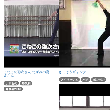
こねこの弥次さん ねずみの喜
ざっそうギャング
多さん
アイリッシュ
バチ
ポンポン
いきもの
時代劇
発表会2018