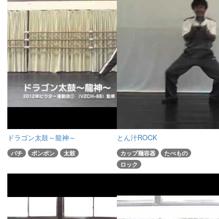
ドラゴン太鼓～龍神～
とん汁ROCK
バチ
ポンポン
太鼓
カップ麺容器
たべもの
ロック