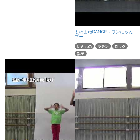
ものまねDANCE～ワンにゃん
ブー
いきもの
ラテン
ロック
親子