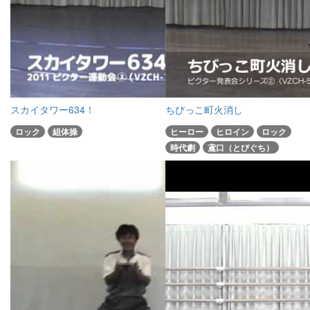
スカイタワー634！
ちびっこ町火消し
ロック
組体操
ヒーロー
ヒロイン
ロック
時代劇
鳶口（とびぐち）