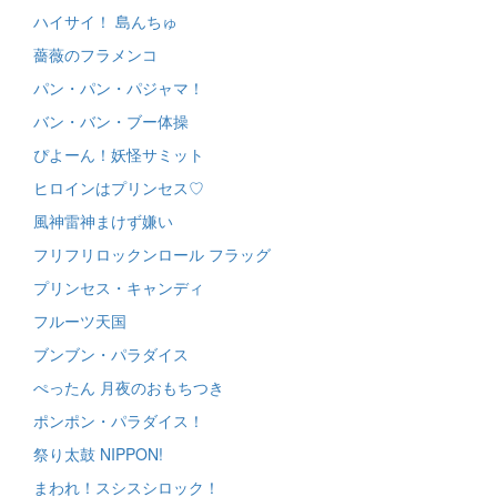
ハイサイ！ 島んちゅ
薔薇のフラメンコ
パン・パン・パジャマ！
バン・バン・ブー体操
ぴよーん！妖怪サミット
ヒロインはプリンセス♡
風神雷神まけず嫌い
フリフリロックンロール フラッグ
プリンセス・キャンディ
フルーツ天国
ブンブン・パラダイス
ぺったん 月夜のおもちつき
ポンポン・パラダイス！
祭り太鼓 NIPPON!
まわれ！スシスシロック！