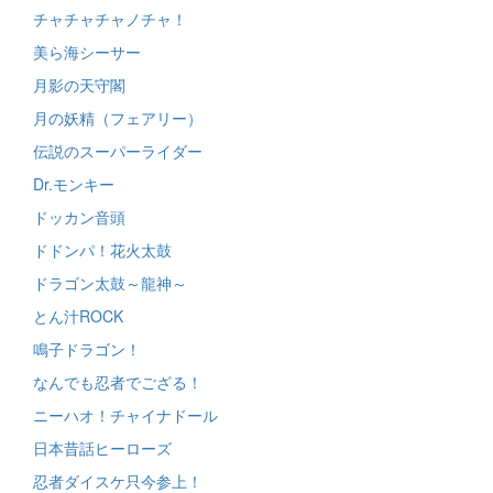
チャチャチャノチャ！
美ら海シーサー
月影の天守閣
月の妖精（フェアリー）
伝説のスーパーライダー
Dr.モンキー
ドッカン音頭
ドドンパ！花火太鼓
ドラゴン太鼓～龍神～
とん汁ROCK
鳴子ドラゴン！
なんでも忍者でござる！
ニーハオ！チャイナドール
日本昔話ヒーローズ
忍者ダイスケ只今参上！