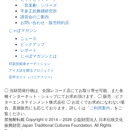
「音楽劇」シリーズ
平多正於舞踊研究所
講習会のご案内
お問い合わせ・販売特約店
じゃぽマガジン
ニュース
ピックアップ
レポート
じゃぽマガジンとは
邦楽技能者オーディション
アイヌ語を贈るプロジェクト
音声ガイド（バリアフリー）
◯ 当財団発行物は、全国レコード店にてお取り寄せ可能、また各
種インターネット・ショップにてお求め頂けます。◯ 販売：ビク
ターエンタテインメント株式会社 ◯ お近くでお求めになれない場
合、直接販売にも応じております。詳しくは「
ご利用案内
」をご
覧ください。
禁無断転載 Copyright © 2014 – 2026 公益財団法人 日本伝統文化
振興財団 Japan Traditional Cultures Foundation. All Rights