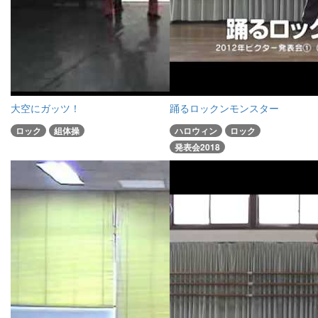
大空にガッツ！
踊るロックンモンスター
ロック
組体操
ハロウィン
ロック
発表会2018