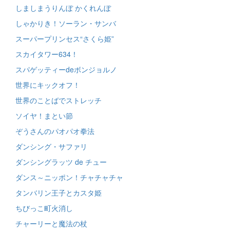
しましまうりんぼ かくれんぼ
しゃかりき！ソーラン・サンバ
スーパープリンセス“さくら姫”
スカイタワー634！
スパゲッティーdeボンジョルノ
世界にキックオフ！
世界のことばでストレッチ
ソイヤ！まとい節
ぞうさんのパオパオ拳法
ダンシング・サファリ
ダンシングラッツ de チュー
ダンス～ニッポン！チャチャチャ
タンバリン王子とカスタ姫
ちびっこ町火消し
チャーリーと魔法の杖