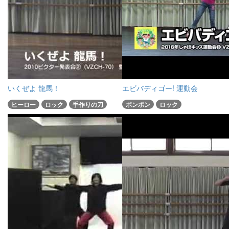
いくぜよ 龍馬！
エビバディゴー! 運動会
ヒーロー
ロック
手作りの刀
ポンポン
ロック