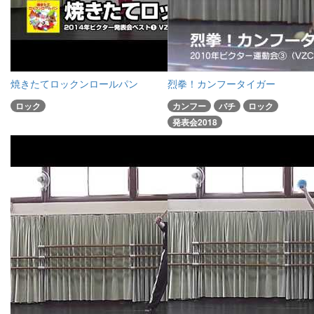
焼きたてロックンロールパン
烈拳！カンフータイガー
ロック
カンフー
バチ
ロック
発表会2018