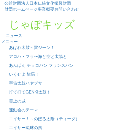
公益財団法人日本伝統文化振興財団
財団ホームページ
事業概要
お問い合わせ
じゃぽキッズ
ニュース
メニュー
あばれ太鼓～雷ジーン！
アロハ・フラ〜海と空と太陽と
あんぱん チョコパン フランスパン
いくぜよ 龍馬！
宇宙太鼓ハヤブサ
打て打てGENKI太鼓！
雲上の城
運動会のテーマ
エイサー！～のぼる太陽（ティーダ）
エイサー琉球の風