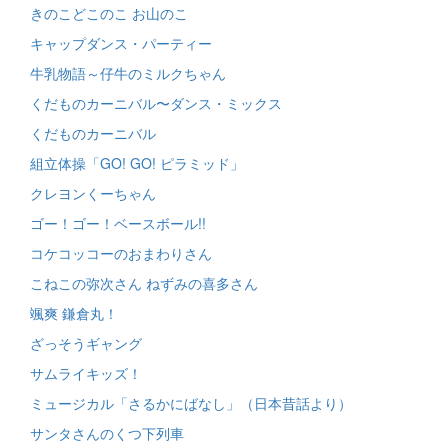
きのこどこのこ お山のこ
キャップダンス・パーティー
牛乳物語～仔牛のミルクちゃん
くだものカーニバル〜ダンス・ミックス
くだものカーニバル
組立体操「GO! GO! ピラミッド」
クレヨンくーちゃん
ゴー！ゴー！ベースボール!!
コケコッコーのおまわりさん
こねこの弥次さん ねずみの喜多さん
颯爽 鎌倉丸！
ざっそうギャング
サムライキッズ！
ミュージカル「さるかにばなし」（日本昔話より）
サンタさんのくつ下列車