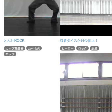
とん汁ROCK
忍者ダイスケ只今参上！
カップ麺容器
たべもの
ヒーロー
ロック
忍者
ロック