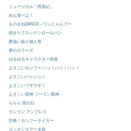
ミュージカル「西遊記」
めん食べよ！
ものまねDANCE～ワンにゃんブー
焼きたてロックンロールパン
夢追い振り袖人形
夢のカラーズ
ゆるゆるキャラクター体操
よさこいカンフー ハッ！ハッ！ハッ！
よさこいパッション
よさこいブギウギ！
よさこい雷神 ソーラン風神
ららら 雨の日
ランラン アンブレラ
烈拳！カンフータイガー
ロックンエアー太鼓