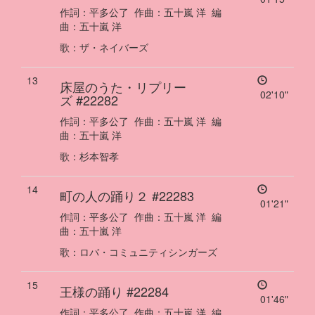
作詞：
平多公了
作曲：
五十嵐 洋
編
曲：
五十嵐 洋
歌
：
ザ・ネイバーズ
13
床屋のうた・リプリー
02'10"
ズ
#22282
作詞：
平多公了
作曲：
五十嵐 洋
編
曲：
五十嵐 洋
歌
：
杉本智孝
14
町の人の踊り２
#22283
01'21"
作詞：
平多公了
作曲：
五十嵐 洋
編
曲：
五十嵐 洋
歌
：
ロバ・コミュニティシンガーズ
15
王様の踊り
#22284
01'46"
作詞：
平多公了
作曲：
五十嵐 洋
編