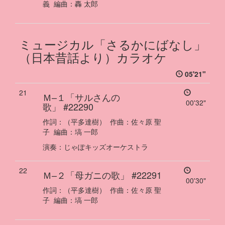
義
編曲：
轟 太郎
ミュージカル「さるかにばなし」
（日本昔話より）カラオケ
05'21"
21
Ｍ–１「サルさんの
00'32"
歌」
#22290
作詞：
（平多達樹）
作曲：
佐々原 聖
子
編曲：
塙 一郎
演奏
：
じゃぽキッズオーケストラ
22
Ｍ–２「母ガニの歌」
#22291
00'30"
作詞：
（平多達樹）
作曲：
佐々原 聖
子
編曲：
塙 一郎