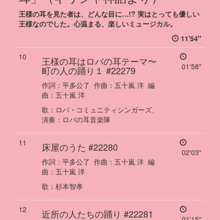
王様の耳を見た者は、どんな目に…!? 実はとっても優しい
王様なのでした。心温まる、楽しいミュージカル。
11'54"
10
王様の耳はロバの耳テーマ
〜
01'58"
町の人の踊り１
#22279
作詞：
平多公了
作曲：
五十嵐 洋
編
曲：
五十嵐 洋
歌
：
ロバ・コミュニティシンガーズ、
演奏
：
ロバの耳音楽隊
11
床屋のうた
#22280
02'03"
作詞：
平多公了
作曲：
五十嵐 洋
編
曲：
五十嵐 洋
歌
：
杉本智孝
12
近所の人たちの踊り
#22281
01'15"