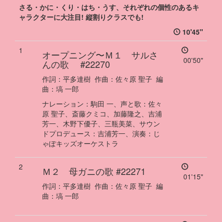
さる・かに・くり・はち・うす、それぞれの個性のあるキ
ャラクターに大注目! 縦割りクラスでも!
10'45"
1
オープニング
〜
Ｍ１ サルさ
00'50"
んの歌
#22270
作詞：
平多達樹
作曲：
佐々原 聖子
編
曲：
塙 一郎
ナレーション
：
駒田 一、
声と歌
：
佐々
原 聖子、斎藤クミコ、加藤隆之、吉浦
芳一、木野下優子、三瓶美菜、
サウン
ドプロデュース
：
吉浦芳一、
演奏
：
じ
ゃぽキッズオーケストラ
2
Ｍ２ 母ガニの歌
#22271
01'15"
作詞：
平多達樹
作曲：
佐々原 聖子
編
曲：
塙 一郎