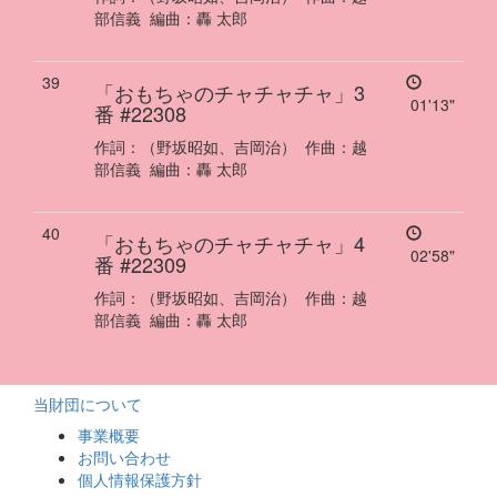
部信義
編曲：
轟 太郎
39
「おもちゃのチャチャチャ」3
01'13"
番
#22308
作詞：
（野坂昭如、吉岡治）
作曲：
越
部信義
編曲：
轟 太郎
40
「おもちゃのチャチャチャ」4
02'58"
番
#22309
作詞：
（野坂昭如、吉岡治）
作曲：
越
部信義
編曲：
轟 太郎
当財団について
事業概要
お問い合わせ
個人情報保護方針