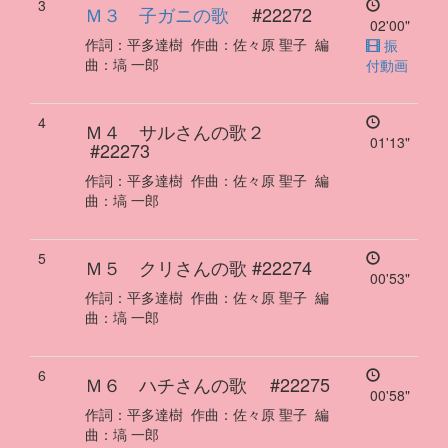
3
Ｍ３ 子ガニの歌
#22272
02'00"
作詞：
平多達樹
作曲：
佐々原 聖子
編
振
曲：
塙 一郎
付動画
4
Ｍ４ サルさんの歌２
01'13"
#22273
作詞：
平多達樹
作曲：
佐々原 聖子
編
曲：
塙 一郎
5
Ｍ５ クリさんの歌
#22274
00'53"
作詞：
平多達樹
作曲：
佐々原 聖子
編
曲：
塙 一郎
6
Ｍ６ ハチさんの歌
#22275
00'58"
作詞：
平多達樹
作曲：
佐々原 聖子
編
曲：
塙 一郎