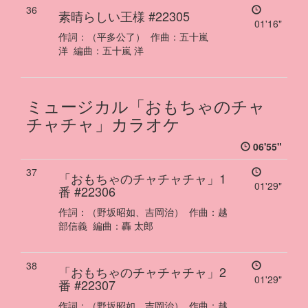
36
素晴らしい王様
#22305
01'16"
作詞：
（平多公了）
作曲：
五十嵐
洋
編曲：
五十嵐 洋
ミュージカル「おもちゃのチャ
チャチャ」カラオケ
06'55"
37
「おもちゃのチャチャチャ」1
01'29"
番
#22306
作詞：
（野坂昭如、吉岡治）
作曲：
越
部信義
編曲：
轟 太郎
38
「おもちゃのチャチャチャ」2
01'29"
番
#22307
作詞：
（野坂昭如、吉岡治）
作曲：
越