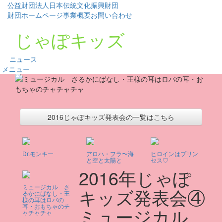
公益財団法人日本伝統文化振興財団
財団ホームページ
事業概要
お問い合わせ
じゃぽキッズ
ニュース
メニュー
2016じゃぽキッズ発表会の一覧はこちら
Dr.モンキー
アロハ・フラ〜海
ヒロインはプリン
と空と太陽と
セス♡
2016年じゃぽ
ミュージカル さ
キッズ発表会④
るかにばなし・王
様の耳はロバの
耳・おもちゃのチ
ミュージカル
ャチャチャ