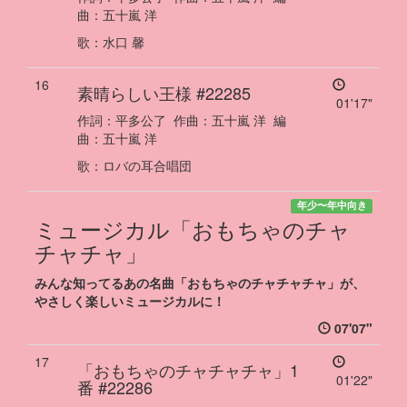
曲：
五十嵐 洋
歌
：
水口 馨
16
素晴らしい王様
#22285
01'17"
作詞：
平多公了
作曲：
五十嵐 洋
編
曲：
五十嵐 洋
歌
：
ロバの耳合唱団
年少
〜
年中向き
ミュージカル「おもちゃのチャ
チャチャ」
みんな知ってるあの名曲「おもちゃのチャチャチャ」が、
やさしく楽しいミュージカルに！
07'07"
17
「おもちゃのチャチャチャ」1
01'22"
番
#22286