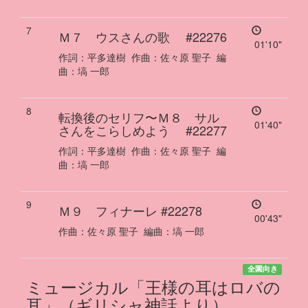
7
Ｍ７ ウスさんの歌
#22276
01'10"
作詞：
平多達樹
作曲：
佐々原 聖子
編
曲：
塙 一郎
8
転換後のセリフ
〜
Ｍ８ サル
01'40"
さんをこらしめよう
#22277
作詞：
平多達樹
作曲：
佐々原 聖子
編
曲：
塙 一郎
9
Ｍ９ フィナーレ
#22278
00'43"
作曲：
佐々原 聖子
編曲：
塙 一郎
全園向き
ミュージカル「王様の耳はロバの
耳」（ギリシャ神話より）