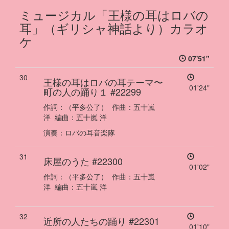
ミュージカル「王様の耳はロバの
耳」（ギリシャ神話より）カラオ
ケ
07'51"
30
王様の耳はロバの耳テーマ
〜
01'24"
町の人の踊り１
#22299
作詞：
（平多公了）
作曲：
五十嵐
洋
編曲：
五十嵐 洋
演奏
：
ロバの耳音楽隊
31
床屋のうた
#22300
01'02"
作詞：
（平多公了）
作曲：
五十嵐
洋
編曲：
五十嵐 洋
32
近所の人たちの踊り
#22301
01'10"