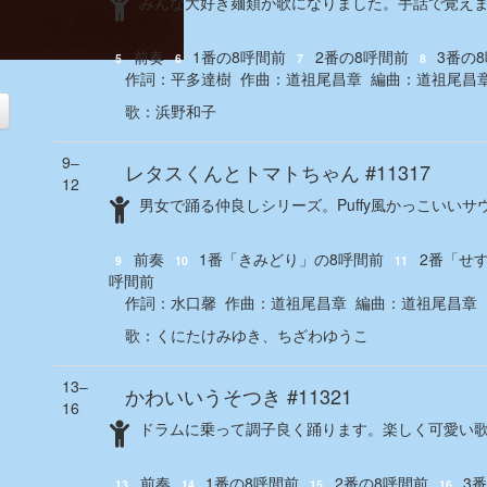
みんな大好き麺類が歌になりました。手話で覚え
前奏
1番の8呼間前
2番の8呼間前
3番の
5
6
7
8
作詞：
平多達樹
作曲：
道祖尾昌章
編曲：
道祖尾昌
歌
：
浜野和子
9‒
レタスくんとトマトちゃん
#11317
12
ャ
男女で踊る仲良しシリーズ。Puffy風かっこいいサ
前奏
1番「きみどり」の8呼間前
2番「せ
9
10
11
カ
呼間前
作詞：
水口馨
作曲：
道祖尾昌章
編曲：
道祖尾昌章
歌
：
くにたけみゆき、ちざわゆうこ
13‒
かわいいうそつき
#11321
16
ドラムに乗って調子良く踊ります。楽しく可愛い
前奏
1番の8呼間前
2番の8呼間前
3
13
14
15
16