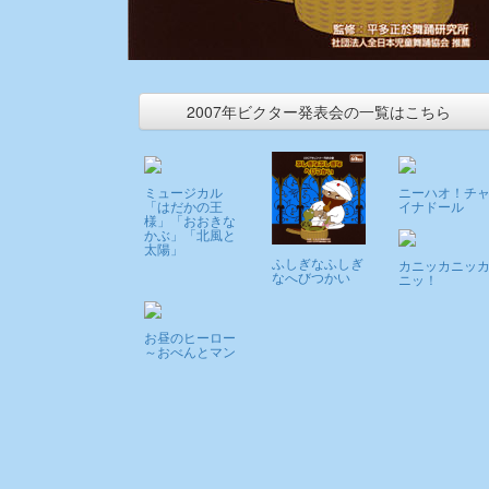
2007年ビクター発表会の一覧はこちら
ミュージカル
ニーハオ！チ
「はだかの王
イナドール
様」「おおきな
かぶ」「北風と
太陽」
ふしぎなふしぎ
カニッカニッ
なへびつかい
ニッ！
お昼のヒーロー
～おべんとマン