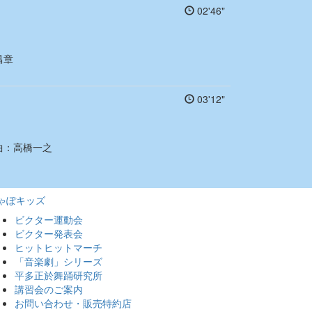
02'46"
昌章
03'12"
曲：
高橋一之
ゃぽキッズ
ビクター運動会
ビクター発表会
ヒットヒットマーチ
「音楽劇」シリーズ
平多正於舞踊研究所
講習会のご案内
お問い合わせ・販売特約店