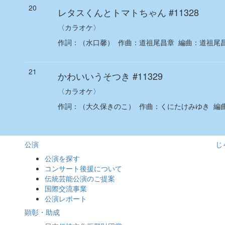
20
レタスくんとトマトちゃん
#11328
〈カラオケ〉
作詞：
（水口馨）
作曲：
道祖尾昌章
編曲：
道祖尾
21
かわいいうそつき
#11329
〈カラオケ〉
作詞：
（大久保きのこ）
作曲：
くにたけみゆき
編
公演
じ
公演を探す
コンサート後援について
伝統芸能公演のご提案
国際交流事業
公演レポート
顕彰・助成