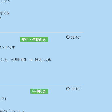
ましょう
8呼間前
章
02'46"
年中・年長向き
ウンドです
すじを」の8呼間前
繰返しの8
12
03'12"
年中向き
歌です
番前の「ライララ」