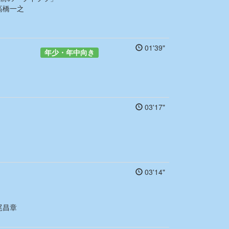
高橋一之
01'39"
年少・年中向き
03'17"
03'14"
尾昌章