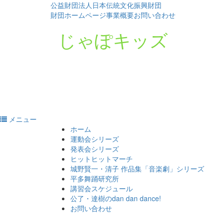
公益財団法人日本伝統文化振興財団
財団ホームページ
事業概要
お問い合わせ
じゃぽキッズ
メニュー
コ
ホーム
ン
運動会シリーズ
テ
発表会シリーズ
ン
ヒットヒットマーチ
ツ
城野賢一・清子 作品集「音楽劇」シリーズ
へ
平多舞踊研究所
ス
講習会スケジュール
キ
公了・達樹のdan dan dance!
ッ
お問い合わせ
プ