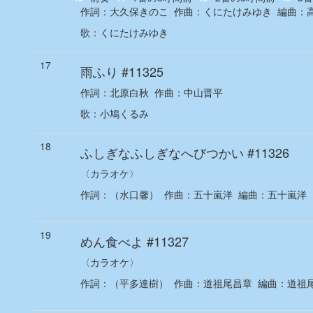
作詞：
大久保きのこ
作曲：
くにたけみゆき
編曲：
歌
：
くにたけみゆき
17
雨ふり
#11325
作詞：
北原白秋
作曲：
中山晋平
歌
：
小鳩くるみ
18
ふしぎなふしぎなへびつかい
#11326
〈カラオケ〉
作詞：
（水口馨）
作曲：
五十嵐洋
編曲：
五十嵐洋
19
めん食べよ
#11327
〈カラオケ〉
作詞：
（平多達樹）
作曲：
道祖尾昌章
編曲：
道祖