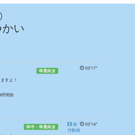
④
つかい
03'17"
年長向き
しますよ！
8呼間前
振
03'14"
年中・年長向き
付動画