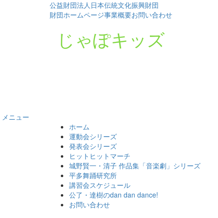
公益財団法人日本伝統文化振興財団
財団ホームページ
事業概要
お問い合わせ
じゃぽキッズ
メニュー
コ
ホーム
ン
運動会シリーズ
テ
発表会シリーズ
ン
ヒットヒットマーチ
ツ
城野賢一・清子 作品集「音楽劇」シリーズ
へ
平多舞踊研究所
ス
講習会スケジュール
キ
公了・達樹のdan dan dance!
ッ
お問い合わせ
プ