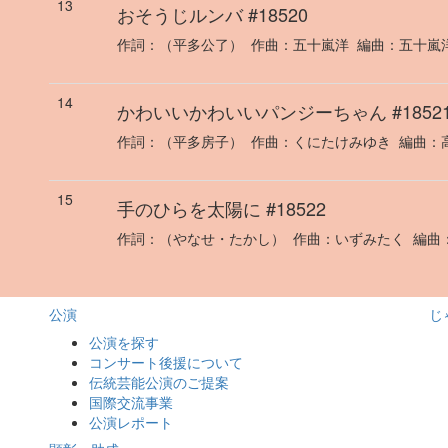
13
おそうじルンバ
#18520
作詞：
（平多公了）
作曲：
五十嵐洋
編曲：
五十嵐
14
かわいいかわいいパンジーちゃん
#1852
作詞：
（平多房子）
作曲：
くにたけみゆき
編曲：
15
手のひらを太陽に
#18522
作詞：
（やなせ・たかし）
作曲：
いずみたく
編曲
公演
じ
公演を探す
コンサート後援について
伝統芸能公演のご提案
国際交流事業
公演レポート