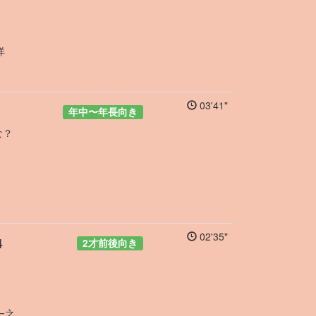
洋
03'41"
年中
〜
年長向き
な？
02'35"
4
2才前後向き
一之