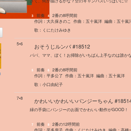
さて、何が描けるかな？空のキャンパスいっぱいに☆
前奏
2番の8呼間前
3
4
作詞：
大久保きのこ
作曲：
五十嵐洋
編曲：
五十嵐
歌
：
くにたけみゆき
5•6
おそうじルンバ
#18512
パパ、ママ、ぼく！お掃除がいちばん上手なのは誰か
前奏
2番の8呼間前
5
6
I
作詞：
平多公了
作曲：
五十嵐洋
編曲：
五十嵐洋
歌
：
小口由紀子
7•8
かわいいかわいいパンジーちゃん
#1851
緑の手袋にパンジーのお面でかわいい動作がGOOD！
前奏
2番の12呼間前
7
8
作詞：
平多房子
作曲：
くにたけみゆき
編曲：
高橋