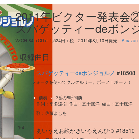
2011年ビクター発表会
スパゲッティーdeボン
VZCH-84（CD） 1,524円＋税 2011年8月10日発売
Amazon
収録曲目
1•2
スパゲッティーdeボンジョルノ
#18508
フォークを使ってクルクルリー。ボーノ！ボーノ！
前奏
2番の8呼間前
1
2
作詞：
平多達樹
作曲：
五十嵐洋
編曲：
五十嵐洋
歌
：
佐藤よしを
3•4
あいうえお絵かきいろえんぴつ
#18510