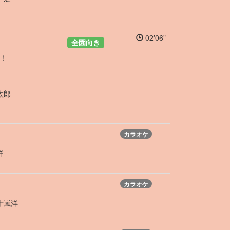
02'06"
全園向き
！
太郎
カラオケ
洋
カラオケ
十嵐洋