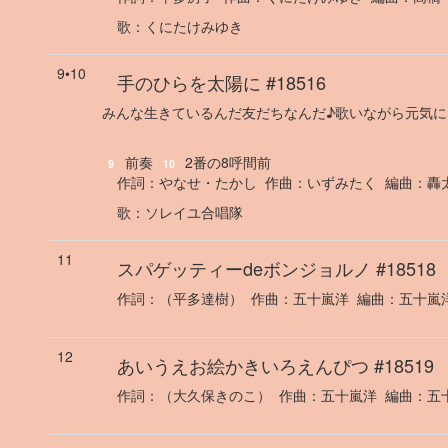
歌
：
くにたけみゆき
9•10
手のひらを太陽に
#18516
みんな生きているんだ友だちなんだ♪歌いながら元気に
前奏
2番の8呼間前
9
10
作詞：
やなせ・たかし
作曲：
いずみたく
編曲：
轟
歌
：
ソレイユ合唱隊
11
スパゲッティーdeボンジョルノ
#18518
作詞：
（平多達樹）
作曲：
五十嵐洋
編曲：
五十嵐
12
あいうえお絵かきいろえんぴつ
#18519
作詞：
（大久保きのこ）
作曲：
五十嵐洋
編曲：
五