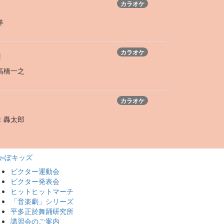
カラオケ
洋
カラオケ
1
高橋一之
カラオケ
：
轟太郎
ゃぽキッズ
ビクター運動会
ビクター発表会
ヒットヒットマーチ
「音楽劇」シリーズ
平多正於舞踊研究所
講習会のご案内