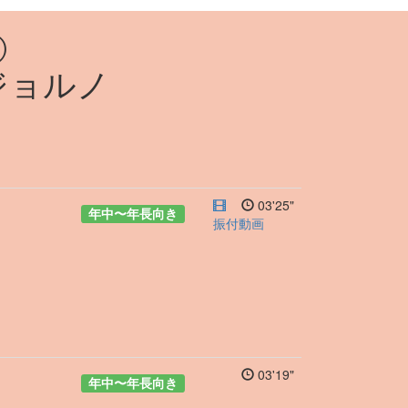
②
ジョルノ
03'25"
年中
〜
年長向き
振付動画
03'19"
年中
〜
年長向き