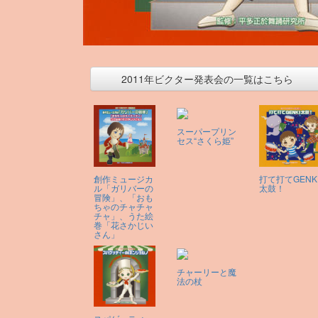
2011年ビクター発表会の一覧はこちら
スーパープリン
セス“さくら姫”
創作ミュージカ
打て打てGENK
ル「ガリバーの
太鼓！
冒険」、「おも
ちゃのチャチャ
チャ」、うた絵
巻「花さかじい
さん」
チャーリーと魔
法の杖