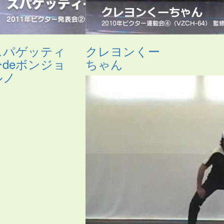
スパゲッティ
クレヨンくー
ーdeボンジョ
ちゃん
ルノ