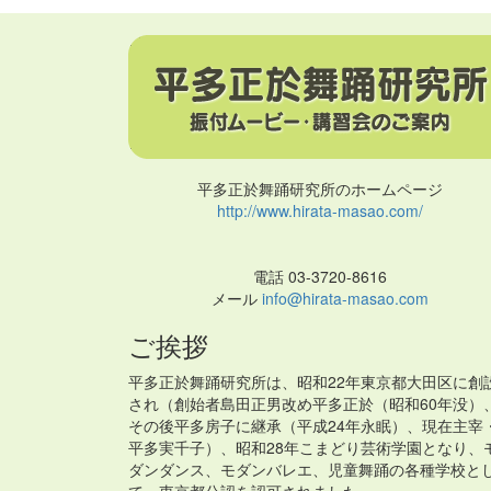
平多正於舞踊研究所のホームページ
http://www.hirata-masao.com/
電話 03-3720-8616
メール
info@hirata-masao.com
ご挨拶
平多正於舞踊研究所は、昭和22年東京都大田区に創
され（創始者島田正男改め平多正於（昭和60年没）
その後平多房子に継承（平成24年永眠）、現在主宰
平多実千子）、昭和28年こまどり芸術学園となり、
ダンダンス、モダンバレエ、児童舞踊の各種学校と