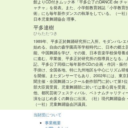
館よりCD付きムック本「平多公了のDANCE de チ
ャチャ」を発表。また、小学館教育雑誌「小学教育
術」にも毎年新作ダンスの執筆をしている。（一社
日本児童舞踊協会 理事。
平多達樹
ひらたたつき
1989年、平多正於舞踊研究所に入所。モダンバレエ
始める。自由の森学園高等学校時代に、日本の郷土
能、中国舞踊を学び、その後、日本音楽学校保母養
に進む。卒業後、平多正於研究所の指導員となる。
記、平多公了同様に毎年新作CDの企画・作詞・振付
手掛け、全国各地、特に九州地区を中心にリズム研
を開催。またダンサーでもあり、2002年には、東京
聞主催・全国舞踊コンクール創作部門に於いて第1位
部大臣賞受賞。児童舞踊部に於いては童心賞を受賞
他、都民芸術フェスティバル、ベトナムチャリティ
演をはじめ多くの舞台に出演。（社）現代舞踊協会
（一社）児童舞踊協会評議員。
当財団について
事業概要