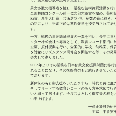
て、東京都公認を認可されました。
男女多数の指導者を擁し、活発な芸術舞踊活動を行
全国舞踊コンクール第一位文部大臣賞を始め、芸術
励賞、厚生大臣賞、芸術選奨 他、多数の賞に輝き、
の功により、平多正於は紫綬褒章を授受与されて居
す。
一方、戦後の童謡舞踊発展の一翼を担い、長年に亘
クター株式会社の専属として、教育レコード部門に
企画、振付授業を行い、全国的に学校、幼稚園、保
を対象にリズムダンス研修会を開催する等、その発
努力して参りました。
2005年よりその業務を日本伝統文化振興財団に移行
れることになり、その御好意のもと続行させていた
て居ります。
新体制のもと御支援をいただき乍ら、時代と共に生
そしてリードする教育レコードのあり方を求めて行
いと思って居ります。今度共よろしく御支援の程を
い申上げます。
平多正於舞踊研
主宰 平多実