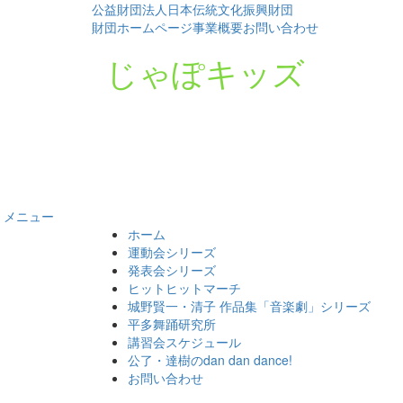
公益財団法人日本伝統文化振興財団
財団ホームページ
事業概要
お問い合わせ
じゃぽキッズ
メニュー
コ
ホーム
ン
運動会シリーズ
テ
発表会シリーズ
ン
ヒットヒットマーチ
ツ
城野賢一・清子 作品集「音楽劇」シリーズ
へ
平多舞踊研究所
ス
講習会スケジュール
キ
公了・達樹のdan dan dance!
ッ
お問い合わせ
プ