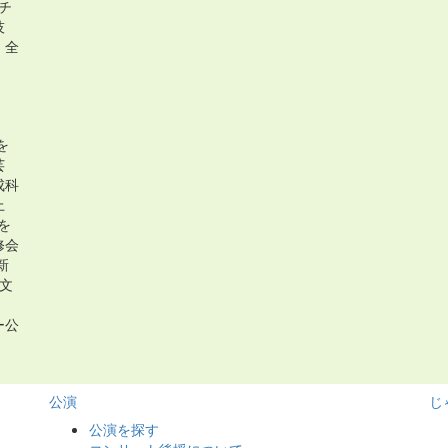
ャチ
技
）全
を
芸
成科
上
を
修会
新
文
。
ー公
・
公演
じ
公演を探す