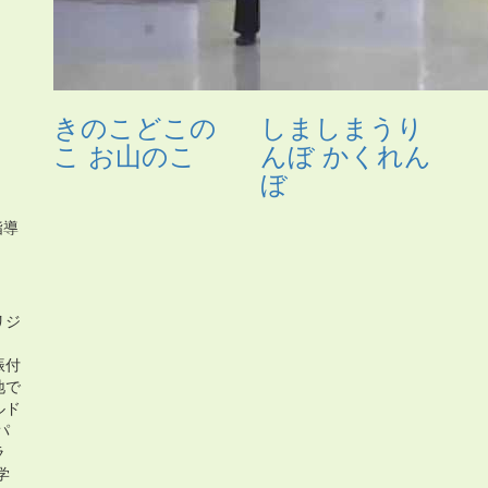
きのこどこの
しましまうり
こ お山のこ
んぼ かくれん
ぼ
指導
リジ
振付
地で
ルド
パ
ラ
学