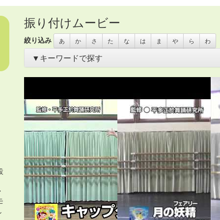
振り付けムービー
絞り込み
あ
か
さ
た
な
は
ま
や
ら
わ
▼キーワードで探す
あいさつ
・
アイリッシュ
・
いきもの
・
うちわ
・
オリンピック
き
・
お花
・
お面
・
カスタネット
・
カチャーシー
・
カップ麺容
ス
・
サムライ
・
さる
・
シーサー
・
ジャングルビート
・
スカー
タンバリン
・
チアガール
・
つえ
・
テクノ
・
ニューオリンズ
・
ハワイアン
・
ヒーロー
・
ピアノ伴奏
・
ヒップホップ
・
ヒロイ
コ
・
ペットボトル
・
ポップス
・
ポンポン
・
マーチ
・
まとい
・
イダー
・
ラップ
・
ラテン
・
レイ
・
ロック
・
わらべうた
・
世界
布
・
帽子
・
忍者
・
応援団
・
扇
・
扇子
・
手作りの刀
・
手袋
・
手
車
・
沖縄
・
海賊
・
琉球
・
発表会2018
・
白衣
・
着物
・
紙のお皿
調理道具
・
長靴
・
音頭
・
鳴子
・
鳶口（とびぐち）
・
設
、
・
モ
し