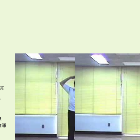
。
賞
留
」
以
舞踊