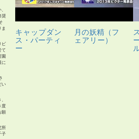
い、
祭奨
そ
りま
キャップダン
月の妖精（フ
ス・パーティ
ェアリー）
りビ
ー
於て
育園
展に
さ
だい
き、
き度
お願
究所
千子