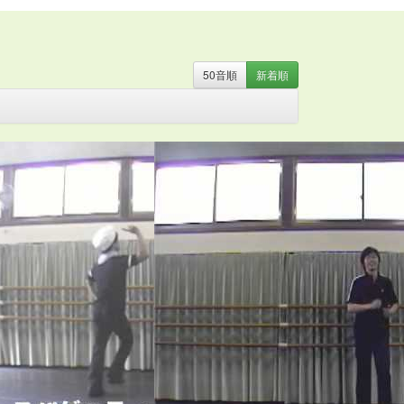
50音
順
新着
順
・
お姫さま
・
お姫様
・
お月さま
・
お祭り
・
お絵か
器
・
カミナリ
・
カントリー
・
カンフー
・
クリスマ
ト
・
ストレッチ
・
スポーツ
・
たべもの
・
ダンス
・
のみもの
・
パジャマ
・
バチ
・
バラ
・
ハロウィン
・
ン
・
ファンタジー
・
ブギウギ
・
フラ
・
フラメン
マント
・
ミュージカル
・
もちつき
・
よさこい
・
ラ
の言葉
・
人形
・
体操
・
傘
・
和風
・
太鼓
・
妖怪
・
話
・
旗
・
日本
・
昔話
・
時代劇
・
武術
・
民謡
・
汽
・
組体操
・
腰ミノ
・
自転車
・
舞踊
・
花火
・
親子
・