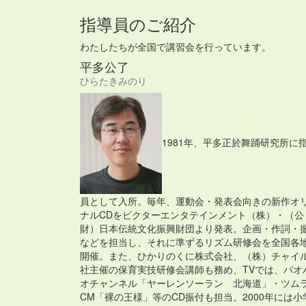
指導員のご紹介
わたしたちが全国で講習会を行っています。
平多公了
ひらたきみのり
1981年、平多正於舞踊研究所に
員として入所。毎年、運動会・発表会向きの新作オ
ナルCDをビクターエンタテインメント（株）・（公
財）日本伝統文化振興財団より発表。企画・作詞・
などを担当し、それに準ずるリズム研修会を全国各
開催。また、ひかりのくに株式会社、（株）チャイ
社主催の保育実技研修会講師も務め、TVでは、パオ
オチャンネル「ヤーレンソーラン 北海道」・ツム
CM「裸の王様」等のCD振付も担当。2000年には小