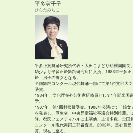
平多実千子
ひらたみちこ
平多正於舞踊研究所代表・大田こまどり幼稚園園長
幼少より平多正於舞踊研究所に入所、1983年平多正
於・房子の養女となる。
全国舞踊コンクール現代舞踊一部にて第1位文部大臣
受賞。
1984年、文化庁在外芸術家研修員として1年間米国
学。
1987年、第1回村松賞受賞。1988年公演にて「鶴女
を発表し、厚生省・中央児童福祉審議会特別推薦。
降、都民フェスティバルに主演他、主演多数。全国
コンクール現代舞踊二部審査員。2002年、童心賞受
賞。現在に至る。