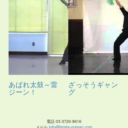
あばれ太鼓～雷
ざっそうギャン
ジーン！
グ
電話 03-3720-8616
メール
info@hirata-masao.com