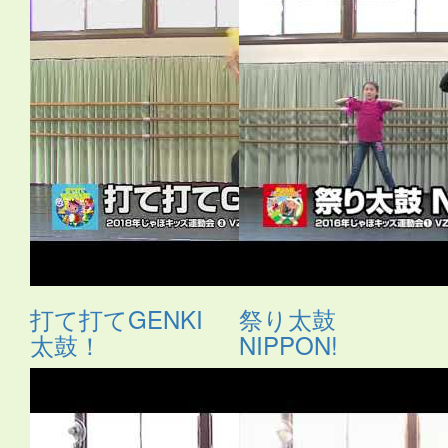
ス
・
サムライ
・
さる
・
シーサー
・
ジャングルビート
・
ス
カート
・
ストレッチ
・
スポーツ
・
たべもの
・
ダンス
・
タ
ンバリン
・
チアガール
・
つえ
・
テクノ
・
ニューオリン
ズ
・
のみもの
・
パジャマ
・
バチ
・
バラ
・
ハロウィン
・
ハ
ワイアン
・
ヒーロー
・
ピアノ伴奏
・
ヒップホップ
・
ヒロ
イン
・
ファンタジー
・
ブギウギ
・
フラ
・
フラメンコ
・
ペ
ットボトル
・
ポップス
・
ポンポン
・
マーチ
・
まとい
・
マ
ント
・
ミュージカル
・
もちつき
・
よさこい
・
ライダー
・
ラップ
・
ラテン
・
レイ
・
ロック
・
わらべうた
・
世界の言
葉
・
人形
・
体操
・
傘
・
和風
・
太鼓
・
妖怪
・
布
・
帽子
・
忍
者
・
応援団
・
扇
・
扇子
・
手作りの刀
・
手袋
・
手話
・
旗
・
日本
・
昔話
・
時代劇
・
武術
・
民謡
・
汽車
・
沖縄
・
海賊
・
琉球
・
発表会2018
・
白衣
・
着物
・
紙のお皿
・
組体操
・
腰
ミノ
・
自転車
・
舞踊
・
花火
・
親子
・
調理道具
・
長靴
・
音
頭
・
鳴子
・
鳶口（とびぐち）
・
打て打てGENKI
祭り太鼓
太鼓！
NIPPON!