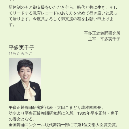
新体制のもと御支援をいただき乍ら、時代と共に生き、そし
てリードする教育レコードのあり方を求めて行き度いと思っ
て居ります。今度共よろしく御支援の程をお願い申上げま
す。
平多正於舞踊研究所
主宰 平多実千子
平多実千子
ひらたみちこ
平多正於舞踊研究所代表・大田こまどり幼稚園園長。
幼少より平多正於舞踊研究所に入所、1983年平多正於・房子
の養女となる。
全国舞踊コンクール現代舞踊一部にて第1位文部大臣賞受賞。