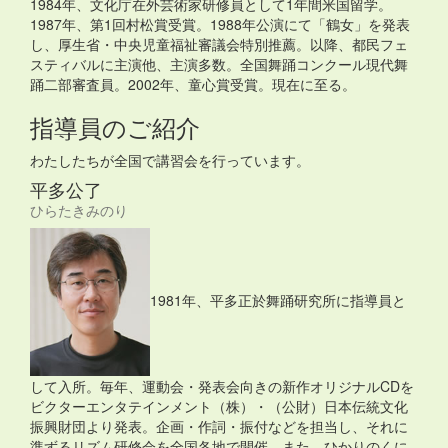
1984年、文化庁在外芸術家研修員として1年間米国留学。
1987年、第1回村松賞受賞。1988年公演にて「鶴女」を発表
し、厚生省・中央児童福祉審議会特別推薦。以降、都民フェ
スティバルに主演他、主演多数。全国舞踊コンクール現代舞
踊二部審査員。2002年、童心賞受賞。現在に至る。
指導員のご紹介
わたしたちが全国で講習会を行っています。
平多公了
ひらたきみのり
1981年、平多正於舞踊研究所に指導員と
して入所。毎年、運動会・発表会向きの新作オリジナルCDを
ビクターエンタテインメント（株）・（公財）日本伝統文化
振興財団より発表。企画・作詞・振付などを担当し、それに
準ずるリズム研修会を全国各地で開催。また、ひかりのくに