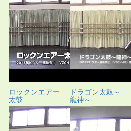
ロックンエアー
ドラゴン太鼓～
太鼓
龍神～