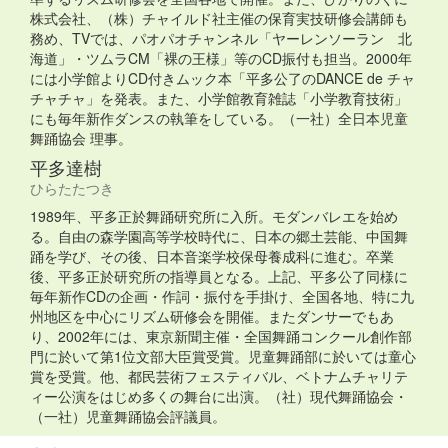
株式会社、（株）チャイルド社主催の保育実技研修会講師も
務め、TVでは、パオパオチャンネル「ヤーレンソーラン 北
海道」・ツムラCM「裸の王様」等のCD振付も担当。2000年
には小学館よりCD付きムック本「平多公了のDANCE de チャ
チャチャ」を発表。また、小学館教育雑誌「小学教育技術」
にも毎年新作ダンスの執筆をしている。（一社）全日本児童
舞踊協会 理事。
平多達樹
ひらたたつき
1989年、平多正於舞踊研究所に入所。モダンバレエを始め
る。自由の森学園高等学校時代に、日本の郷土芸能、中国舞
踊を学び、その後、日本音楽学校保母養成科に進む。卒業
後、平多正於研究所の指導員となる。上記、平多公了同様に
毎年新作CDの企画・作詞・振付を手掛け、全国各地、特に九
州地区を中心にリズム研修会を開催。またダンサーでもあ
り、2002年には、東京新聞主催・全国舞踊コンクール創作部
門に於いて第1位文部大臣賞受賞。児童舞踊部に於いては童心
賞を受賞。他、都民芸術フェスティバル、ベトナムチャリテ
ィー公演をはじめ多くの舞台に出演。（社）現代舞踊協会・
（一社）児童舞踊協会評議員。