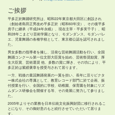
ご挨拶
平多正於舞踊研究所は、昭和22年東京都大田区に創設され
（創始者島田正男改め平多正於（昭和60年没）、その後平多
房子に継承（平成24年永眠）、現在主宰・平多実千子）、昭
和28年こまどり芸術学園となり、モダンダンス、モダンバレ
エ、児童舞踊の各種学校として、東京都公認を認可されまし
た。
男女多数の指導者を擁し、活発な芸術舞踊活動を行い、全国
舞踊コンクール第一位文部大臣賞を始め、芸術祭奨励賞、厚
生大臣賞、芸術選奨 他、多数の賞に輝き、その功により、平
多正於は紫綬褒章を授受与されて居ります。
一方、戦後の童謡舞踊発展の一翼を担い、長年に亘りビクタ
ー株式会社の専属として、教育レコード部門に於て企画、振
付授業を行い、全国的に学校、幼稚園、保育園を対象にリズ
ムダンス研修会を開催する等、その発展に努力して参りまし
た。
2005年よりその業務を日本伝統文化振興財団に移行されるこ
とになり、その御好意のもと続行させていただいて居りま
す。