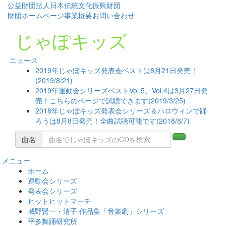
公益財団法人日本伝統文化振興財団
財団ホームページ
事業概要
お問い合わせ
じゃぽキッズ
ニュース
2019年じゃぽキッズ発表会ベストは8月21日発売！
(2019/8/21)
2019年運動会シリーズベストVol.5、Vol.4は3月27日発
売！こちらのページで試聴できます(2019/3/25)
2018年じゃぽキッズ発表会シリーズ＆ハロウィンで踊
ろうは8月8日発売！全曲試聴可能です(2018/8/7)
曲名
メニュー
コ
ホーム
ン
運動会シリーズ
テ
発表会シリーズ
ン
ヒットヒットマーチ
ツ
城野賢一・清子 作品集「音楽劇」シリーズ
へ
平多舞踊研究所