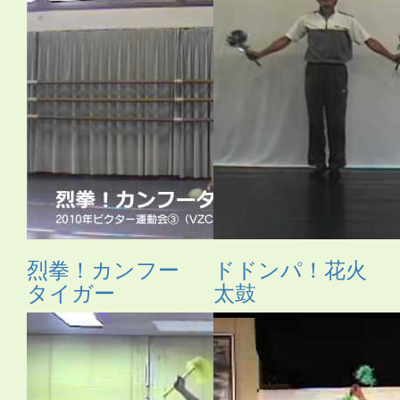
烈拳！カンフー
ドドンパ！花火
タイガー
太鼓