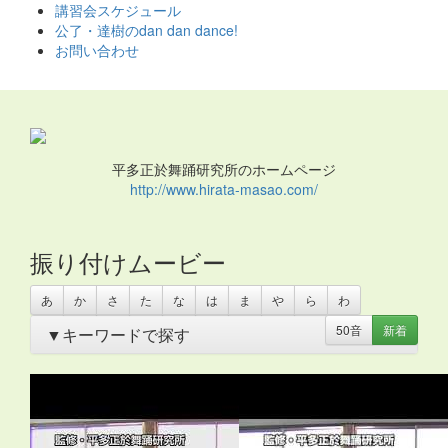
ス
講習会スケジュール
キ
公了・達樹のdan dan dance!
ッ
お問い合わせ
プ
平多正於舞踊研究所のホームページ
http://www.hirata-masao.com/
振り付けムービー
あ
か
さ
た
な
は
ま
や
ら
わ
50音
新着
▼キーワードで探す
あいさつ
・
アイリッシュ
・
いきもの
・
うちわ
・
オリンピ
ック
・
お姫さま
・
お姫様
・
お月さま
・
お祭り
・
お絵か
き
・
お花
・
お面
・
カスタネット
・
カチャーシー
・
カップ
麺容器
・
カミナリ
・
カントリー
・
カンフー
・
クリスマ