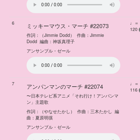
6
♩＝
ミッキーマウス・マーチ
#22073
120
作詞：
（Jimmie Dodd）
作曲：
Jimmie
Dodd
編曲：
神坂真理子
アンサンブル・ゼール
7
♩＝
アンパンマンのマーチ
#22074
116
〜
日本テレビ系アニメ「それ行け！アンパンマ
ン」主題歌
作詞：
（やなせたかし）
作曲：
三木たかし
編
曲：
夏原明徯
アンサンブル・ゼール