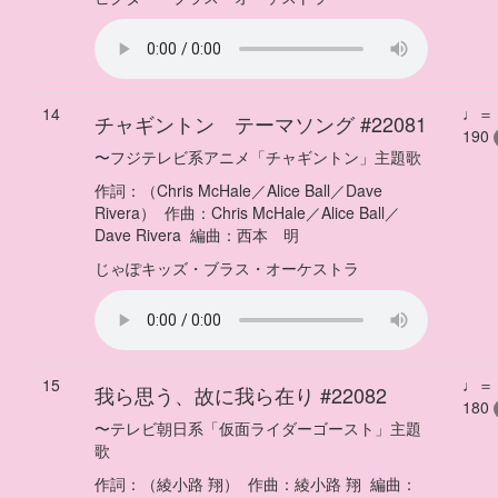
14
♩＝
チャギントン テーマソング
#22081
190
〜
フジテレビ系アニメ「チャギントン」主題歌
作詞：
（Chris McHale／Alice Ball／Dave
Rivera）
作曲：
Chris McHale／Alice Ball／
Dave Rivera
編曲：
西本 明
じゃぽキッズ・ブラス・オーケストラ
15
♩＝
我ら思う、故に我ら在り
#22082
180
〜
テレビ朝日系「仮面ライダーゴースト」主題
歌
作詞：
（綾小路 翔）
作曲：
綾小路 翔
編曲：