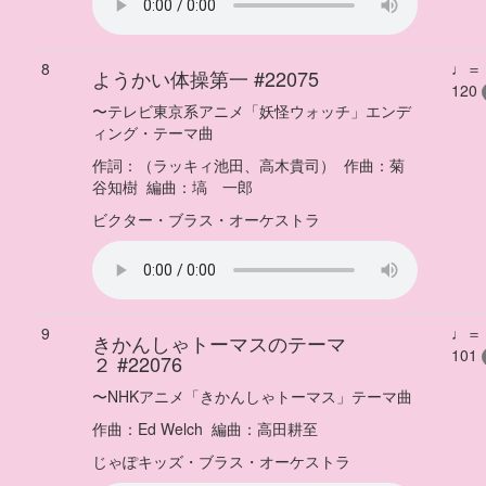
8
♩＝
ようかい体操第一
#22075
120
〜
テレビ東京系アニメ「妖怪ウォッチ」エンデ
ィング・テーマ曲
作詞：
（ラッキィ池田、高木貴司）
作曲：
菊
谷知樹
編曲：
塙 一郎
ビクター・ブラス・オーケストラ
9
♩＝
きかんしゃトーマスのテーマ
101
２
#22076
〜
NHKアニメ「きかんしゃトーマス」テーマ曲
作曲：
Ed Welch
編曲：
高田耕至
じゃぽキッズ・ブラス・オーケストラ