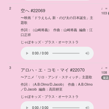
2
♩＝
空へ
#22069
103
〜
映画「ドラえもん 新・のび太の日本誕生」主
題歌
作詞：
（山崎将義）
作曲：
山崎将義
編曲：
江
口正祥
じゃぽキッズ・ブラス・オーケストラ
3
♩＝
アロハ・エ・コモ・マイ
#22070
108
〜
アニメ「リロ・アンド・スティッチ」主題歌
並足
作詞：
（A.B.Olmo/D.Jacob）
作曲：
A.B.Olmo
／D.Jacob
編曲：
高田耕至
じゃぽキッズ・ブラス・オーケストラ