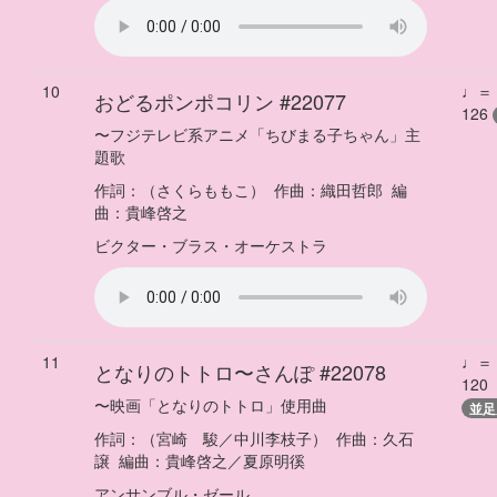
10
♩＝
おどるポンポコリン
#22077
126
〜
フジテレビ系アニメ「ちびまる子ちゃん」主
題歌
作詞：
（さくらももこ）
作曲：
織田哲郎
編
曲：
貴峰啓之
ビクター・ブラス・オーケストラ
11
♩＝
となりのトトロ
〜
さんぽ
#22078
120
〜
映画「となりのトトロ」使用曲
並足
作詞：
（宮崎 駿／中川李枝子）
作曲：
久石
譲
編曲：
貴峰啓之／夏原明徯
アンサンブル・ゼール