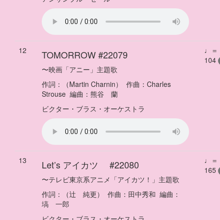
12
♩＝
TOMORROW
#22079
104
〜
映画「アニー」主題歌
作詞：
（Martin Charnin）
作曲：
Charles
Strouse
編曲：
熊谷 蘭
ビクター・ブラス・オーケストラ
13
♩＝
Let’s アイカツ
#22080
165
〜
テレビ東京系アニメ「アイカツ！」主題歌
作詞：
（辻 純更）
作曲：
田中秀和
編曲：
塙 一郎
ビクター・ブラス・オーケストラ