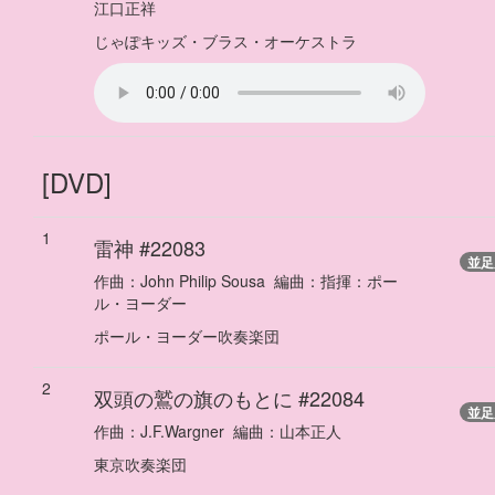
江口正祥
じゃぽキッズ・ブラス・オーケストラ
[DVD]
1
雷神
#22083
並足
作曲：
John Philip Sousa
編曲：
指揮：ポー
ル・ヨーダー
ポール・ヨーダー吹奏楽団
2
双頭の鷲の旗のもとに
#22084
並足
作曲：
J.F.Wargner
編曲：
山本正人
東京吹奏楽団