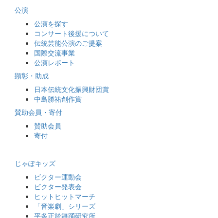
公演
公演を探す
コンサート後援について
伝統芸能公演のご提案
国際交流事業
公演レポート
顕彰・助成
日本伝統文化振興財団賞
中島勝祐創作賞
賛助会員・寄付
賛助会員
寄付
じゃぽキッズ
ビクター運動会
ビクター発表会
ヒットヒットマーチ
「音楽劇」シリーズ
平多正於舞踊研究所