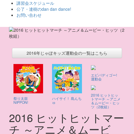
ス
講習会スケジュール
キ
公了・達樹のdan dan dance!
ッ
お問い合わせ
プ
2016年じゃぽキッズ運動会の一覧はこちら
エビバディゴー!
運動会
2016 ヒットヒッ
祭り太鼓
ハイサイ！ 島んち
トマーチ ～アニメ
NIPPON!
ゅ
＆ムービー・ヒッ
ツ（2枚組）
2016 ヒットヒットマー
チ ～アニメ＆ムービ