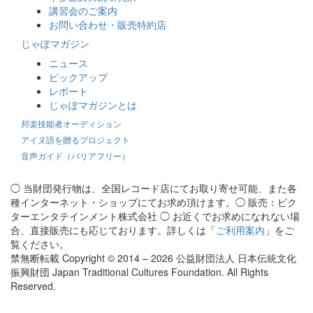
講習会のご案内
お問い合わせ・販売特約店
じゃぽマガジン
ニュース
ピックアップ
レポート
じゃぽマガジンとは
邦楽技能者オーディション
アイヌ語を贈るプロジェクト
音声ガイド（バリアフリー）
◯ 当財団発行物は、全国レコード店にてお取り寄せ可能、また各
種インターネット・ショップにてお求め頂けます。◯ 販売：ビク
ターエンタテインメント株式会社 ◯ お近くでお求めになれない場
合、直接販売にも応じております。詳しくは「
ご利用案内
」をご
覧ください。
禁無断転載 Copyright © 2014 – 2026 公益財団法人 日本伝統文化
振興財団 Japan Traditional Cultures Foundation. All Rights
Reserved.