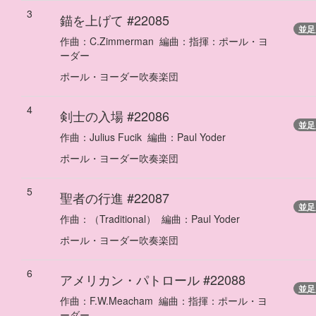
3
錨を上げて
#22085
並足
作曲：
C.Zimmerman
編曲：
指揮：ポール・ヨ
ーダー
ポール・ヨーダー吹奏楽団
4
剣士の入場
#22086
並足
作曲：
Julius Fucik
編曲：
Paul Yoder
ポール・ヨーダー吹奏楽団
5
聖者の行進
#22087
並足
作曲：
（Traditional）
編曲：
Paul Yoder
ポール・ヨーダー吹奏楽団
6
アメリカン・パトロール
#22088
並足
作曲：
F.W.Meacham
編曲：
指揮：ポール・ヨ
ーダー