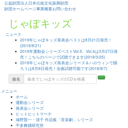
公益財団法人日本伝統文化振興財団
財団ホームページ
事業概要
お問い合わせ
じゃぽキッズ
ニュース
2019年じゃぽキッズ発表会ベストは8月21日発売！
(2019/8/21)
2019年運動会シリーズベストVol.5、Vol.4は3月27日発
売！こちらのページで試聴できます(2019/3/25)
2018年じゃぽキッズ発表会シリーズ＆ハロウィンで踊
ろうは8月8日発売！全曲試聴可能です(2018/8/7)
曲名
メニュー
コ
ホーム
ン
運動会シリーズ
テ
発表会シリーズ
ン
ヒットヒットマーチ
ツ
城野賢一・清子 作品集「音楽劇」シリーズ
へ
平多舞踊研究所