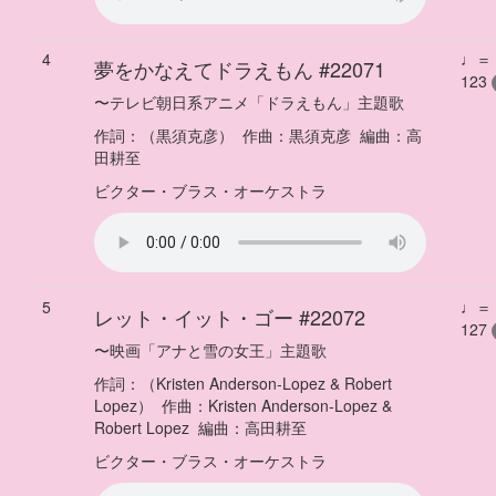
4
♩＝
夢をかなえてドラえもん
#22071
123
〜
テレビ朝日系アニメ「ドラえもん」主題歌
作詞：
（黒須克彦）
作曲：
黒須克彦
編曲：
高
田耕至
ビクター・ブラス・オーケストラ
5
♩＝
レット・イット・ゴー
#22072
127
〜
映画「アナと雪の女王」主題歌
作詞：
（Kristen Anderson-Lopez & Robert
Lopez）
作曲：
Kristen Anderson-Lopez &
Robert Lopez
編曲：
高田耕至
ビクター・ブラス・オーケストラ