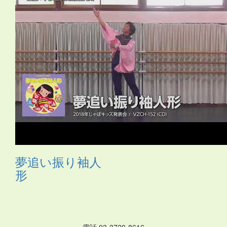
ス
・
サムライ
・
さる
・
シーサー
・
ジャングルビート
・
ス
カート
・
ストレッチ
・
スポーツ
・
たべもの
・
ダンス
・
タ
ンバリン
・
チアガール
・
つえ
・
テクノ
・
ニューオリン
ズ
・
のみもの
・
パジャマ
・
バチ
・
バラ
・
ハロウィン
・
ハ
ワイアン
・
ヒーロー
・
ピアノ伴奏
・
ヒップホップ
・
ヒロ
イン
・
ファンタジー
・
ブギウギ
・
フラ
・
フラメンコ
・
ペ
ットボトル
・
ポップス
・
ポンポン
・
マーチ
・
まとい
・
マ
ント
・
ミュージカル
・
もちつき
・
よさこい
・
ライダー
・
ラップ
・
ラテン
・
レイ
・
ロック
・
わらべうた
・
世界の言
葉
・
人形
・
体操
・
傘
・
和風
・
太鼓
・
妖怪
・
布
・
帽子
・
忍
者
・
応援団
・
扇
・
扇子
・
手作りの刀
・
手袋
・
手話
・
旗
・
日本
・
昔話
・
時代劇
・
武術
・
民謡
・
汽車
・
沖縄
・
海賊
・
琉球
・
発表会2018
・
白衣
・
着物
・
紙のお皿
・
組体操
・
腰
ミノ
・
自転車
・
舞踊
・
花火
・
親子
・
調理道具
・
長靴
・
音
頭
・
鳴子
・
鳶口（とびぐち）
・
夢追い振り袖人
形