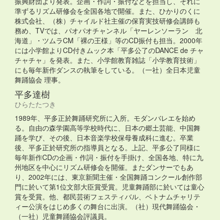
振興財団より発表。企画・作詞・振付などを担当し、それに
準ずるリズム研修会を全国各地で開催。また、ひかりのくに
株式会社、（株）チャイルド社主催の保育実技研修会講師も
務め、TVでは、パオパオチャンネル「ヤーレンソーラン 北
海道」・ツムラCM「裸の王様」等のCD振付も担当。2000年
には小学館よりCD付きムック本「平多公了のDANCE de チャ
チャチャ」を発表。また、小学館教育雑誌「小学教育技術」
にも毎年新作ダンスの執筆をしている。（一社）全日本児童
舞踊協会 理事。
平多達樹
ひらたたつき
1989年、平多正於舞踊研究所に入所。モダンバレエを始め
る。自由の森学園高等学校時代に、日本の郷土芸能、中国舞
踊を学び、その後、日本音楽学校保母養成科に進む。卒業
後、平多正於研究所の指導員となる。上記、平多公了同様に
毎年新作CDの企画・作詞・振付を手掛け、全国各地、特に九
州地区を中心にリズム研修会を開催。またダンサーでもあ
り、2002年には、東京新聞主催・全国舞踊コンクール創作部
門に於いて第1位文部大臣賞受賞。児童舞踊部に於いては童心
賞を受賞。他、都民芸術フェスティバル、ベトナムチャリテ
ィー公演をはじめ多くの舞台に出演。（社）現代舞踊協会・
（一社）児童舞踊協会評議員。