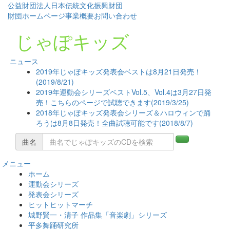
公益財団法人日本伝統文化振興財団
財団ホームページ
事業概要
お問い合わせ
じゃぽキッズ
ニュース
2019年じゃぽキッズ発表会ベストは8月21日発売！
(2019/8/21)
2019年運動会シリーズベストVol.5、Vol.4は3月27日発
売！こちらのページで試聴できます(2019/3/25)
2018年じゃぽキッズ発表会シリーズ＆ハロウィンで踊
ろうは8月8日発売！全曲試聴可能です(2018/8/7)
曲名
メニュー
コ
ホーム
ン
運動会シリーズ
テ
発表会シリーズ
ン
ヒットヒットマーチ
ツ
城野賢一・清子 作品集「音楽劇」シリーズ
へ
平多舞踊研究所