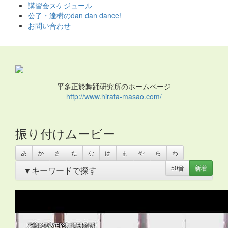
ス
講習会スケジュール
キ
公了・達樹のdan dan dance!
ッ
お問い合わせ
プ
平多正於舞踊研究所のホームページ
http://www.hirata-masao.com/
振り付けムービー
あ
か
さ
た
な
は
ま
や
ら
わ
50音
新着
▼キーワードで探す
あいさつ
・
アイリッシュ
・
いきもの
・
うちわ
・
オリンピ
ック
・
お姫さま
・
お姫様
・
お月さま
・
お祭り
・
お絵か
き
・
お花
・
お面
・
カスタネット
・
カチャーシー
・
カップ
麺容器
・
カミナリ
・
カントリー
・
カンフー
・
クリスマ