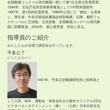
全国舞踊コンクール現代舞踊一部にて第1位文部大臣賞受賞。
1984年、文化庁在外芸術家研修員として1年間米国留学。
1987年、第1回村松賞受賞。1988年公演にて「鶴女」を発表
し、厚生省・中央児童福祉審議会特別推薦。以降、都民フェ
スティバルに主演他、主演多数。全国舞踊コンクール現代舞
踊二部審査員。2002年、童心賞受賞。現在に至る。
指導員のご紹介
わたしたちが全国で講習会を行っています。
平多公了
ひらたきみのり
1981年、平多正於舞踊研究所に指導員と
して入所。毎年、運動会・発表会向きの新作オリジナルCDを
ビクターエンタテインメント（株）・（公財）日本伝統文化