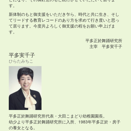
す。
新体制のもと御支援をいただき乍ら、時代と共に生き、そし
てリードする教育レコードのあり方を求めて行き度いと思っ
て居ります。今度共よろしく御支援の程をお願い申上げま
す。
平多正於舞踊研究所
主宰 平多実千子
平多実千子
ひらたみちこ
平多正於舞踊研究所代表・大田こまどり幼稚園園長。
幼少より平多正於舞踊研究所に入所、1983年平多正於・房子
の養女となる。