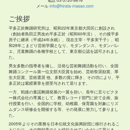
電話 03-3720-8616
メール
info@hirata-masao.com
ご挨拶
平多正於舞踊研究所は、昭和22年東京都大田区に創設され
（創始者島田正男改め平多正於（昭和60年没）、その後平多
房子に継承（平成24年永眠）、現在主宰・平多実千子）、昭
和28年こまどり芸術学園となり、モダンダンス、モダンバレ
エ、児童舞踊の各種学校として、東京都公認を認可されまし
た。
男女多数の指導者を擁し、活発な芸術舞踊活動を行い、全国
舞踊コンクール第一位文部大臣賞を始め、芸術祭奨励賞、厚
生大臣賞、芸術選奨 他、多数の賞に輝き、その功により、平
多正於は紫綬褒章を授受与されて居ります。
一方、戦後の童謡舞踊発展の一翼を担い、長年に亘りビクタ
ー株式会社の専属として、教育レコード部門に於て企画、振
付授業を行い、全国的に学校、幼稚園、保育園を対象にリズ
ムダンス研修会を開催する等、その発展に努力して参りまし
た。
2005年よりその業務を日本伝統文化振興財団に移行されるこ
とになり、その御好意のもと続行させていただいて居りま