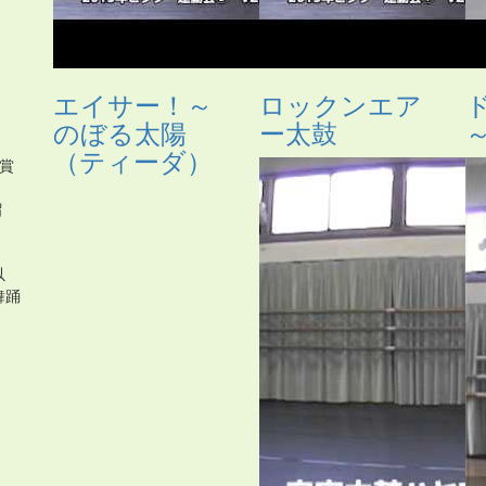
エイサー！～
ロックンエア
。
のぼる太陽
ー太鼓
（ティーダ）
賞
留
」
以
舞踊