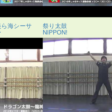
美ら海シーサ
祭り太鼓
ー
NIPPON!