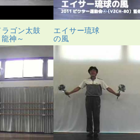
ドラゴン太鼓
エイサー琉球
～龍神～
の風