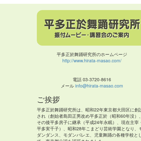
平多正於舞踊研究所のホームページ
http://www.hirata-masao.com/
電話 03-3720-8616
メール
info@hirata-masao.com
ご挨拶
平多正於舞踊研究所は、昭和22年東京都大田区に創
され（創始者島田正男改め平多正於（昭和60年没）
その後平多房子に継承（平成24年永眠）、現在主宰
平多実千子）、昭和28年こまどり芸術学園となり、
ダンダンス、モダンバレエ、児童舞踊の各種学校と