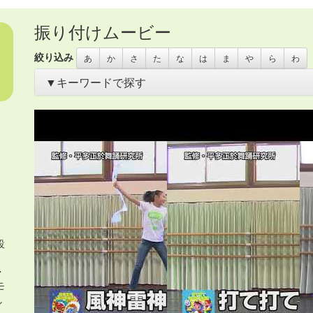
振り付けムービー
絞り込み
あ
か
さ
た
な
は
ま
や
ら
わ
▼キーワードで探す
あいさつ
・
アイリッシュ
・
いきもの
・
うちわ
・
オリンピック
き
・
お花
・
お面
・
カスタネット
・
カチャーシー
・
カップ麺容
ス
・
サムライ
・
さる
・
シーサー
・
ジャングルビート
・
スカー
タンバリン
・
チアガール
・
つえ
・
テクノ
・
ニューオリンズ
・
ハワイアン
・
ヒーロー
・
ピアノ伴奏
・
ヒップホップ
・
ヒロイ
コ
・
ペットボトル
・
ポップス
・
ポンポン
・
マーチ
・
まとい
・
イダー
・
ラップ
・
ラテン
・
レイ
・
ロック
・
わらべうた
・
世界
布
・
帽子
・
忍者
・
応援団
・
扇
・
扇子
・
手作りの刀
・
手袋
・
手
車
・
沖縄
・
海賊
・
琉球
・
発表会2018
・
白衣
・
着物
・
紙のお皿
調理道具
・
長靴
・
音頭
・
鳴子
・
鳶口（とびぐち）
・
設
、
・
モ
し