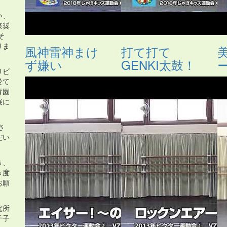
い、
祭奨
そ
りま
風神雷神まけ
打て打て
ず嫌い
GENKI太鼓！
りビ
於て
育園
展に
さ
だい
き、
き度
お願
究所
千子