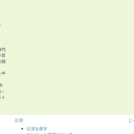
入
時代
本音
の指
を中
作
い
ベト
。
公演
じ
公演を探す