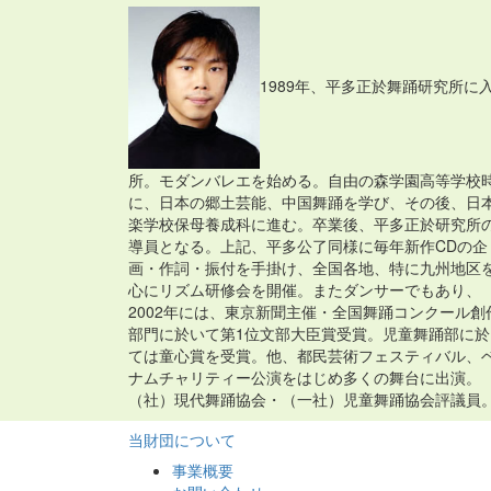
1989年、平多正於舞踊研究所に
所。モダンバレエを始める。自由の森学園高等学校
に、日本の郷土芸能、中国舞踊を学び、その後、日
楽学校保母養成科に進む。卒業後、平多正於研究所
導員となる。上記、平多公了同様に毎年新作CDの企
画・作詞・振付を手掛け、全国各地、特に九州地区
心にリズム研修会を開催。またダンサーでもあり、
2002年には、東京新聞主催・全国舞踊コンクール創
部門に於いて第1位文部大臣賞受賞。児童舞踊部に於
ては童心賞を受賞。他、都民芸術フェスティバル、
ナムチャリティー公演をはじめ多くの舞台に出演。
（社）現代舞踊協会・（一社）児童舞踊協会評議員
当財団について
事業概要