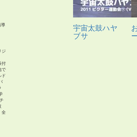
指導
宇宙太鼓ハヤ
ブサ
リジ
振付
地で
ルド
パ
ラ
学
ャチ
技
）全