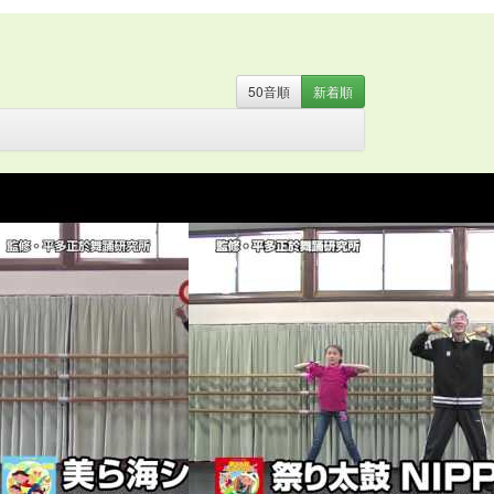
50音
順
新着
順
・
お姫さま
・
お姫様
・
お月さま
・
お祭り
・
お絵か
器
・
カミナリ
・
カントリー
・
カンフー
・
クリスマ
ト
・
ストレッチ
・
スポーツ
・
たべもの
・
ダンス
・
のみもの
・
パジャマ
・
バチ
・
バラ
・
ハロウィン
・
ン
・
ファンタジー
・
ブギウギ
・
フラ
・
フラメン
マント
・
ミュージカル
・
もちつき
・
よさこい
・
ラ
の言葉
・
人形
・
体操
・
傘
・
和風
・
太鼓
・
妖怪
・
話
・
旗
・
日本
・
昔話
・
時代劇
・
武術
・
民謡
・
汽
・
組体操
・
腰ミノ
・
自転車
・
舞踊
・
花火
・
親子
・