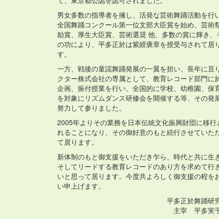
て、東京都公認を認可されました。
男女多数の指導者を擁し、活発な芸術舞踊活動を行
全国舞踊コンクール第一位文部大臣賞を始め、芸術
励賞、厚生大臣賞、芸術選奨 他、多数の賞に輝き、
の功により、平多正於は紫綬褒章を授受与されて居
す。
一方、戦後の童謡舞踊発展の一翼を担い、長年に亘
クター株式会社の専属として、教育レコード部門に
企画、振付授業を行い、全国的に学校、幼稚園、保
を対象にリズムダンス研修会を開催する等、その発
努力して参りました。
2005年よりその業務を日本伝統文化振興財団に移行
れることになり、その御好意のもと続行させていた
て居ります。
新体制のもと御支援をいただき乍ら、時代と共に生
そしてリードする教育レコードのあり方を求めて行
いと思って居ります。今度共よろしく御支援の程を
い申上げます。
平多正於舞踊研
主宰 平多実