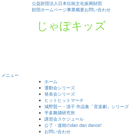
公益財団法人日本伝統文化振興財団
財団ホームページ
事業概要
お問い合わせ
じゃぽキッズ
メニュー
コ
ホーム
ン
運動会シリーズ
テ
発表会シリーズ
ン
ヒットヒットマーチ
ツ
城野賢一・清子 作品集「音楽劇」シリーズ
へ
平多舞踊研究所
ス
講習会スケジュール
キ
公了・達樹のdan dan dance!
ッ
お問い合わせ
プ