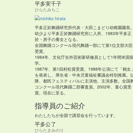
平多実千子
ひらたみちこ
平多正於舞踊研究所代表・大田こまどり幼稚園園長
幼少より平多正於舞踊研究所に入所、1983年平多正
於・房子の養女となる。
全国舞踊コンクール現代舞踊一部にて第1位文部大臣
受賞。
1984年、文化庁在外芸術家研修員として1年間米国
学。
1987年、第1回村松賞受賞。1988年公演にて「鶴女
を発表し、厚生省・中央児童福祉審議会特別推薦。
降、都民フェスティバルに主演他、主演多数。全国
コンクール現代舞踊二部審査員。2002年、童心賞受
賞。現在に至る。
指導員のご紹介
わたしたちが全国で講習会を行っています。
平多公了
ひらたきみのり