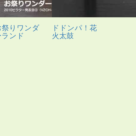
お祭りワンダ
ドドンパ！花
ーランド
火太鼓