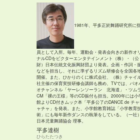
1981年、平多正於舞踊研究所に
員として入所。毎年、運動会・発表会向きの新作オ
ナルCDをビクターエンタテインメント（株）・（公
財）日本伝統文化振興財団より発表。企画・作詞・
などを担当し、それに準ずるリズム研修会を全国各
開催。また、ひかりのくに株式会社、（株）チャイ
社主催の保育実技研修会講師も務め、TVでは、パオ
オチャンネル「ヤーレンソーラン 北海道」・ツム
CM「裸の王様」等のCD振付も担当。2000年には小
館よりCD付きムック本「平多公了のDANCE de チ
ャチャ」を発表。また、小学館教育雑誌「小学教育
術」にも毎年新作ダンスの執筆をしている。（一社
日本児童舞踊協会 理事。
平多達樹
ひらたたつき