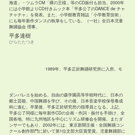
海道」・ツムラCM「裸の王様」等のCD振付も担当。2000年
には小学館よりCD付きムック本「平多公了のDANCE de チャ
チャチャ」を発表。また、小学館教育雑誌「小学教育技術」
にも毎年新作ダンスの執筆をしている。（一社）全日本児童
舞踊協会 理事。
平多達樹
ひらたたつき
1989年、平多正於舞踊研究所に入所。モ
ダンバレエを始める。自由の森学園高等学校時代に、日本の
郷土芸能、中国舞踊を学び、その後、日本音楽学校保母養成
科に進む。卒業後、平多正於研究所の指導員となる。上記、
平多公了同様に毎年新作CDの企画・作詞・振付を手掛け、全
国各地、特に九州地区を中心にリズム研修会を開催。またダ
ンサーでもあり、2002年には、東京新聞主催・全国舞踊コン
クール創作部門に於いて第1位文部大臣賞受賞。児童舞踊部に