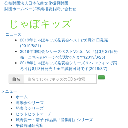
公益財団法人日本伝統文化振興財団
財団ホームページ
事業概要
お問い合わせ
じゃぽキッズ
ニュース
2019年じゃぽキッズ発表会ベストは8月21日発売！
(2019/8/21)
2019年運動会シリーズベストVol.5、Vol.4は3月27日発
売！こちらのページで試聴できます(2019/3/25)
2018年じゃぽキッズ発表会シリーズ＆ハロウィンで踊
ろうは8月8日発売！全曲試聴可能です(2018/8/7)
曲名
メニュー
コ
ホーム
ン
運動会シリーズ
テ
発表会シリーズ
ン
ヒットヒットマーチ
ツ
城野賢一・清子 作品集「音楽劇」シリーズ
へ
平多舞踊研究所