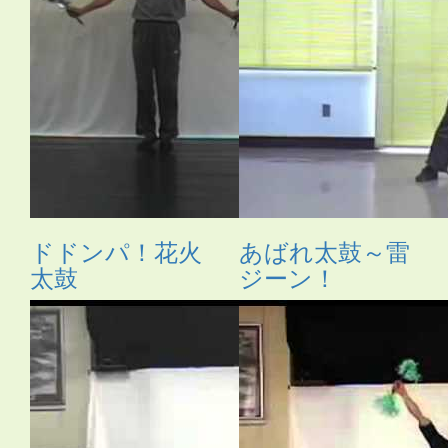
ドドンパ！花火
あばれ太鼓～雷
太鼓
ジーン！