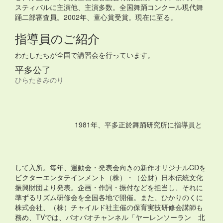
スティバルに主演他、主演多数。全国舞踊コンクール現代舞
踊二部審査員。2002年、童心賞受賞。現在に至る。
指導員のご紹介
わたしたちが全国で講習会を行っています。
平多公了
ひらたきみのり
1981年、平多正於舞踊研究所に指導員と
して入所。毎年、運動会・発表会向きの新作オリジナルCDを
ビクターエンタテインメント（株）・（公財）日本伝統文化
振興財団より発表。企画・作詞・振付などを担当し、それに
準ずるリズム研修会を全国各地で開催。また、ひかりのくに
株式会社、（株）チャイルド社主催の保育実技研修会講師も
務め、TVでは、パオパオチャンネル「ヤーレンソーラン 北