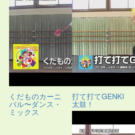
ス
・
サムライ
・
さる
・
シーサー
・
ジャングルビート
・
ス
カート
・
ストレッチ
・
スポーツ
・
たべもの
・
ダンス
・
タ
ンバリン
・
チアガール
・
つえ
・
テクノ
・
ニューオリン
ズ
・
のみもの
・
パジャマ
・
バチ
・
バラ
・
ハロウィン
・
ハ
ワイアン
・
ヒーロー
・
ピアノ伴奏
・
ヒップホップ
・
ヒロ
イン
・
ファンタジー
・
ブギウギ
・
フラ
・
フラメンコ
・
ペ
ットボトル
・
ポップス
・
ポンポン
・
マーチ
・
まとい
・
マ
ント
・
ミュージカル
・
もちつき
・
よさこい
・
ライダー
・
ラップ
・
ラテン
・
レイ
・
ロック
・
わらべうた
・
世界の言
葉
・
人形
・
体操
・
傘
・
和風
・
太鼓
・
妖怪
・
布
・
帽子
・
忍
者
・
応援団
・
扇
・
扇子
・
手作りの刀
・
手袋
・
手話
・
旗
・
日本
・
昔話
・
時代劇
・
武術
・
民謡
・
汽車
・
沖縄
・
海賊
・
琉球
・
発表会2018
・
白衣
・
着物
・
紙のお皿
・
組体操
・
腰
ミノ
・
自転車
・
舞踊
・
花火
・
親子
・
調理道具
・
長靴
・
音
頭
・
鳴子
・
鳶口（とびぐち）
・
くだものカーニ
打て打てGENKI
バル〜ダンス・
太鼓！
ミックス