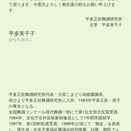
て居ります。今度共よろしく御支援の程をお願い申上げま
す。
平多正於舞踊研究所
主宰 平多実千子
平多実千子
ひらたみちこ
平多正於舞踊研究所代表・大田こまどり幼稚園園長。
幼少より平多正於舞踊研究所に入所、1983年平多正於・房子
の養女となる。
全国舞踊コンクール現代舞踊一部にて第1位文部大臣賞受賞。
1984年、文化庁在外芸術家研修員として1年間米国留学。
1987年、第1回村松賞受賞。1988年公演にて「鶴女」を発表
し、厚生省・中央児童福祉審議会特別推薦。以降、都民フェ