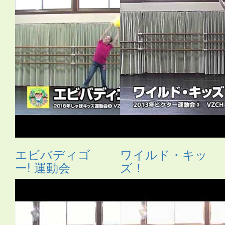
エビバディゴ
ワイルド・キッ
ー! 運動会
ズ！