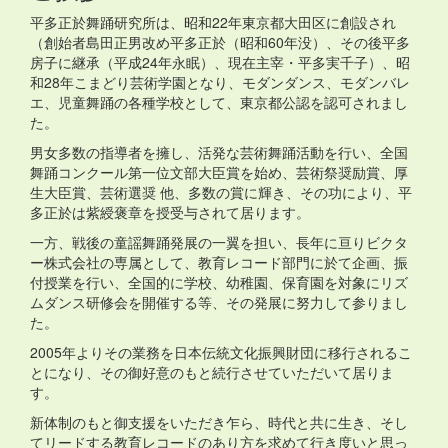
平多正於舞踊研究所は、昭和22年東京都大田区に創設され
（創始者島田正男改め平多正於（昭和60年没）、その後平多
房子に継承（平成24年永眠）、現在主宰・平多実千子）、昭
和28年こまどり芸術学園となり、モダンダンス、モダンバレ
エ、児童舞踊の各種学校として、東京都公認を認可されまし
た。
男女多数の指導者を擁し、活発な芸術舞踊活動を行い、全国
舞踊コンクール第一位文部大臣賞を始め、芸術祭奨励賞、厚
生大臣賞、芸術選奨 他、多数の賞に輝き、その功により、平
多正於は紫綬褒章を授受与されて居ります。
一方、戦後の童謡舞踊発展の一翼を担い、長年に亘りビクタ
ー株式会社の専属として、教育レコード部門に於て企画、振
付授業を行い、全国的に学校、幼稚園、保育園を対象にリズ
ムダンス研修会を開催する等、その発展に努力して参りまし
た。
2005年よりその業務を日本伝統文化振興財団に移行されるこ
とになり、その御好意のもと続行させていただいて居りま
す。
新体制のもと御支援をいただき乍ら、時代と共に生き、そし
てリードする教育レコードのあり方を求めて行き度いと思っ