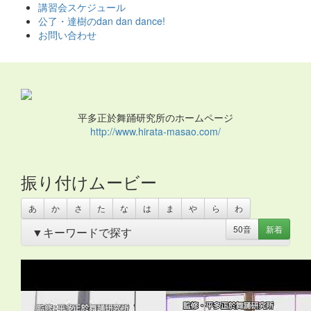
ス
講習会スケジュール
キ
公了・達樹のdan dan dance!
ッ
お問い合わせ
プ
平多正於舞踊研究所のホームページ
http://www.hirata-masao.com/
振り付けムービー
あ
か
さ
た
な
は
ま
や
ら
わ
50音
新着
▼キーワードで探す
あいさつ
・
アイリッシュ
・
いきもの
・
うちわ
・
オリンピ
ック
・
お姫さま
・
お姫様
・
お月さま
・
お祭り
・
お絵か
き
・
お花
・
お面
・
カスタネット
・
カチャーシー
・
カップ
麺容器
・
カミナリ
・
カントリー
・
カンフー
・
クリスマ