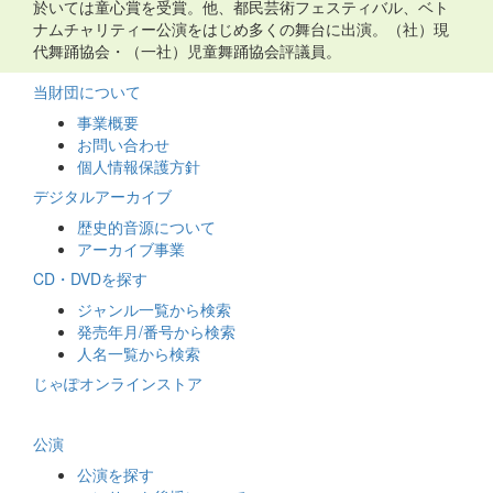
於いては童心賞を受賞。他、都民芸術フェスティバル、ベト
ナムチャリティー公演をはじめ多くの舞台に出演。（社）現
代舞踊協会・（一社）児童舞踊協会評議員。
当財団について
事業概要
お問い合わせ
個人情報保護方針
デジタルアーカイブ
歴史的音源について
アーカイブ事業
CD・DVDを探す
ジャンル一覧から検索
発売年月/番号から検索
人名一覧から検索
じゃぽオンラインストア
公演
公演を探す