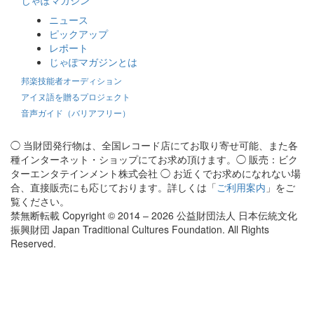
ニュース
ピックアップ
レポート
じゃぽマガジンとは
邦楽技能者オーディション
アイヌ語を贈るプロジェクト
音声ガイド（バリアフリー）
◯ 当財団発行物は、全国レコード店にてお取り寄せ可能、また各
種インターネット・ショップにてお求め頂けます。◯ 販売：ビク
ターエンタテインメント株式会社 ◯ お近くでお求めになれない場
合、直接販売にも応じております。詳しくは「
ご利用案内
」をご
覧ください。
禁無断転載 Copyright © 2014 – 2026 公益財団法人 日本伝統文化
振興財団 Japan Traditional Cultures Foundation. All Rights
Reserved.