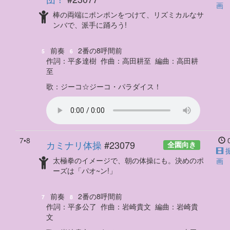
画
棒の両端にポンポンをつけて、リズミカルなサ
ンバで、派手に踊ろう!
前奏
2番の8呼間前
5
6
作詞：
平多達樹
作曲：
高田耕至
編曲：
高田耕
至
歌
：
ジーコ☆ジーコ・パラダイス！
7•8
0
カミナリ体操
#23079
全園向き
太極拳のイメージで、朝の体操にも。決めのポ
画
ーズは「パオ~ン!」
前奏
2番の8呼間前
7
8
作詞：
平多公了
作曲：
岩崎貴文
編曲：
岩崎貴
文