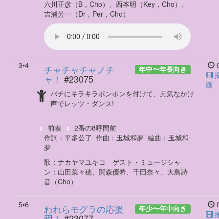
六川正彦（B，Cho）、西本明（Key，Cho）、
吉浦芳一（Dr，Per，Cho）
3•4
0
チャチャチャノチ
年中
〜
年長向き
ャ！
#23075
画
バチにキラキラポンポンを付けて、元気なかけ
声でレッツ・ダンス!
前奏
2番の8呼間前
3
4
作詞：
平多公了
作曲：
玉城和夢
編曲：
玉城和
夢
歌
：
ナカヤマユキコ
ゲスト・ミュージシャ
ン
：
山田菜々穂、関森優希、千田奈々、大島詩
音（Cho）
5•6
0
われらモグラの応援
年少
〜
年中向き
団！
#23077