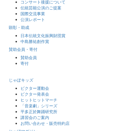
コンサート後援について
伝統芸能公演のご提案
国際交流事業
公演レポート
顕彰・助成
日本伝統文化振興財団賞
中島勝祐創作賞
賛助会員・寄付
賛助会員
寄付
じゃぽキッズ
ビクター運動会
ビクター発表会
ヒットヒットマーチ
「音楽劇」シリーズ
平多正於舞踊研究所
講習会のご案内
お問い合わせ・販売特約店
じゃぽマガジン