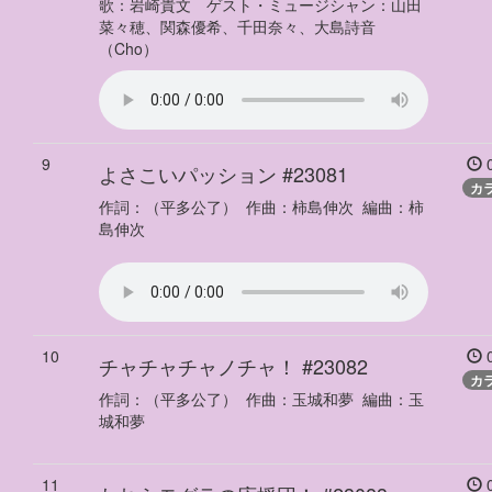
歌
：
岩崎貴文
ゲスト・ミュージシャン
：
山田
菜々穂、関森優希、千田奈々、大島詩音
（Cho）
9
0
よさこいパッション
#23081
カ
作詞：
（平多公了）
作曲：
柿島伸次
編曲：
柿
島伸次
10
0
チャチャチャノチャ！
#23082
カ
作詞：
（平多公了）
作曲：
玉城和夢
編曲：
玉
城和夢
11
0