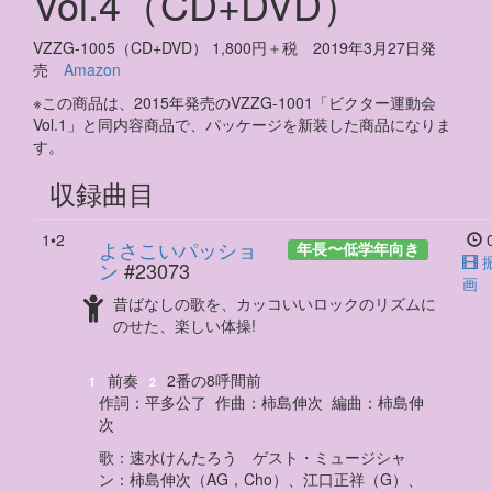
Vol.4（CD+DVD）
VZZG-1005（CD+DVD） 1,800円＋税 2019年3月27日発
売
Amazon
※この商品は、2015年発売のVZZG-1001「ビクター運動会
Vol.1」と同内容商品で、パッケージを新装した商品になりま
す。
収録曲目
1•2
0
よさこいパッショ
年長
〜
低学年向き
ン
#23073
画
昔ばなしの歌を、カッコいいロックのリズムに
のせた、楽しい体操!
前奏
2番の8呼間前
1
2
作詞：
平多公了
作曲：
柿島伸次
編曲：
柿島伸
次
歌
：
速水けんたろう
ゲスト・ミュージシャ
ン
：
柿島伸次（AG，Cho）、江口正祥（G）、