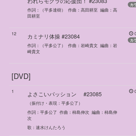
われらモグラの応援団！
#23083
カ
作詞：
（平多達樹）
作曲：
高田耕至
編曲：
高
田耕至
12
0
カミナリ体操
#23084
カ
作詞：
（平多公了）
作曲：
岩崎貴文
編曲：
岩
崎貴文
[DVD]
1
0
よさこいパッション
#23085
（振付け・表現：平多公了）
作詞：
平多公了
作曲：
柿島伸次
編曲：
柿島伸
次
歌
：
速水けんたろう