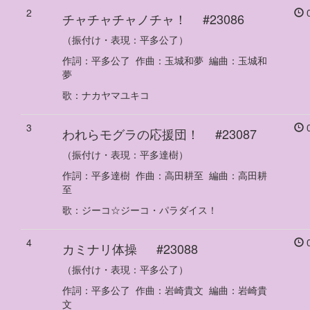
2
0
チャチャチャノチャ！
#23086
（振付け・表現：平多公了）
作詞：
平多公了
作曲：
玉城和夢
編曲：
玉城和
夢
歌
：
ナカヤマユキコ
3
0
われらモグラの応援団！
#23087
（振付け・表現：平多達樹）
作詞：
平多達樹
作曲：
高田耕至
編曲：
高田耕
至
歌
：
ジーコ☆ジーコ・パラダイス！
4
0
カミナリ体操
#23088
（振付け・表現：平多公了）
作詞：
平多公了
作曲：
岩崎貴文
編曲：
岩崎貴
文