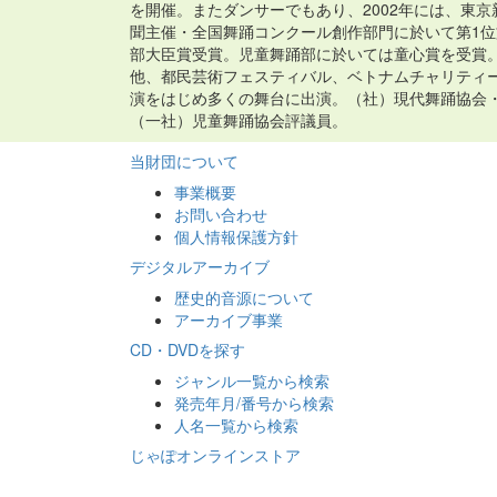
を開催。またダンサーでもあり、2002年には、東京
聞主催・全国舞踊コンクール創作部門に於いて第1位
部大臣賞受賞。児童舞踊部に於いては童心賞を受賞
他、都民芸術フェスティバル、ベトナムチャリティ
演をはじめ多くの舞台に出演。（社）現代舞踊協会
（一社）児童舞踊協会評議員。
当財団について
事業概要
お問い合わせ
個人情報保護方針
デジタルアーカイブ
歴史的音源について
アーカイブ事業
CD・DVDを探す
ジャンル一覧から検索
発売年月/番号から検索
人名一覧から検索
じゃぽオンラインストア