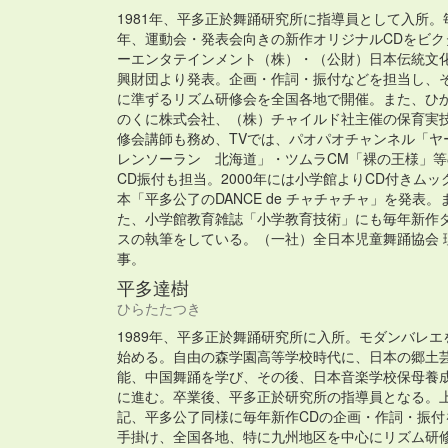
1981年、平多正於舞踊研究所に指導員として入所。
年、運動会・発表会向きの新作オリジナルCDをビク
ーエンタテインメント（株）・（公財）日本伝統文
興財団より発表。企画・作詞・振付などを担当し、
に準ずるリズム研修会を全国各地で開催。また、ひ
のくに株式会社、（株）チャイルド社主催の保育実
修会講師も務め、TVでは、パオパオチャンネル「ヤ
レンソーラン 北海道」・ツムラCM「裸の王様」等
CD振付も担当。2000年には小学館よりCD付きムッ
本「平多公了のDANCE de チャチャチャ」を発表。
た、小学館教育雑誌「小学教育技術」にも毎年新作
スの執筆をしている。（一社）全日本児童舞踊協会 
事。
平多達樹
ひらたたつき
1989年、平多正於舞踊研究所に入所。モダンバレエ
始める。自由の森学園高等学校時代に、日本の郷土
能、中国舞踊を学び、その後、日本音楽学校保母養
に進む。卒業後、平多正於研究所の指導員となる。
記、平多公了同様に毎年新作CDの企画・作詞・振付
手掛け、全国各地、特に九州地区を中心にリズム研