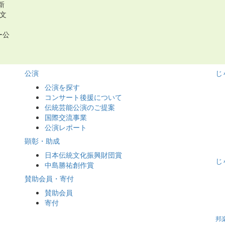
新
文
。
ー公
・
公演
じ
公演を探す
コンサート後援について
伝統芸能公演のご提案
国際交流事業
公演レポート
顕彰・助成
日本伝統文化振興財団賞
じ
中島勝祐創作賞
賛助会員・寄付
賛助会員
寄付
邦