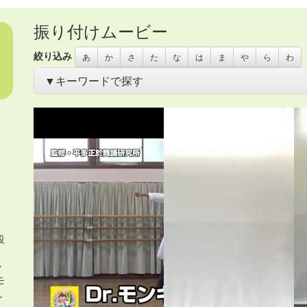
振り付けムービー
絞り込み
あ
か
さ
た
な
は
ま
や
ら
わ
▼キーワードで探す
あいさつ
・
アイリッシュ
・
いきもの
・
うちわ
・
オリンピック
き
・
お花
・
お面
・
カスタネット
・
カチャーシー
・
カップ麺容
ス
・
サムライ
・
さる
・
シーサー
・
ジャングルビート
・
スカー
タンバリン
・
チアガール
・
つえ
・
テクノ
・
ニューオリンズ
・
ハワイアン
・
ヒーロー
・
ピアノ伴奏
・
ヒップホップ
・
ヒロイ
コ
・
ペットボトル
・
ポップス
・
ポンポン
・
マーチ
・
まとい
・
イダー
・
ラップ
・
ラテン
・
レイ
・
ロック
・
わらべうた
・
世界
布
・
帽子
・
忍者
・
応援団
・
扇
・
扇子
・
手作りの刀
・
手袋
・
手
車
・
沖縄
・
海賊
・
琉球
・
発表会2018
・
白衣
・
着物
・
紙のお皿
調理道具
・
長靴
・
音頭
・
鳴子
・
鳶口（とびぐち）
・
設
、
・
モ
し