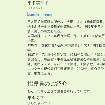
平多実千子
ひらたみちこ
平多正於舞踊研究所代表・大田こまどり幼稚園園長
幼少より平多正於舞踊研究所に入所、1983年平多正
於・房子の養女となる。
全国舞踊コンクール現代舞踊一部にて第1位文部大臣
受賞。
1984年、文化庁在外芸術家研修員として1年間米国
学。
1987年、第1回村松賞受賞。1988年公演にて「鶴女
を発表し、厚生省・中央児童福祉審議会特別推薦。
降、都民フェスティバルに主演他、主演多数。全国
コンクール現代舞踊二部審査員。2002年、童心賞受
賞。現在に至る。
指導員のご紹介
わたしたちが全国で講習会を行っています。
平多公了
ひらたきみのり