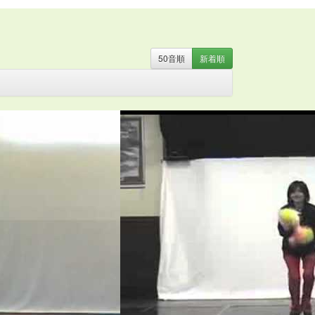
50音
順
新着
順
・
お姫さま
・
お姫様
・
お月さま
・
お祭り
・
お絵か
器
・
カミナリ
・
カントリー
・
カンフー
・
クリスマ
ト
・
ストレッチ
・
スポーツ
・
たべもの
・
ダンス
・
のみもの
・
パジャマ
・
バチ
・
バラ
・
ハロウィン
・
ン
・
ファンタジー
・
ブギウギ
・
フラ
・
フラメン
マント
・
ミュージカル
・
もちつき
・
よさこい
・
ラ
の言葉
・
人形
・
体操
・
傘
・
和風
・
太鼓
・
妖怪
・
話
・
旗
・
日本
・
昔話
・
時代劇
・
武術
・
民謡
・
汽
・
組体操
・
腰ミノ
・
自転車
・
舞踊
・
花火
・
親子
・