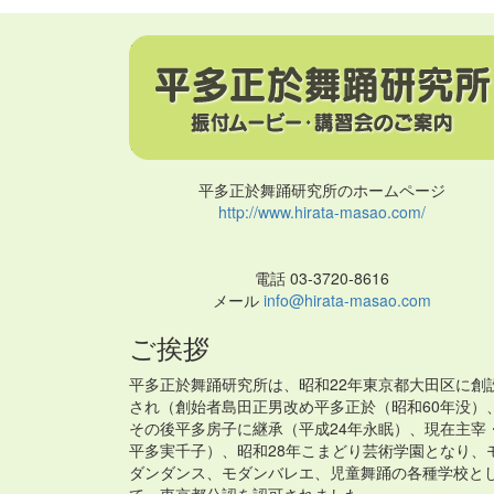
平多正於舞踊研究所のホームページ
http://www.hirata-masao.com/
電話 03-3720-8616
メール
info@hirata-masao.com
ご挨拶
平多正於舞踊研究所は、昭和22年東京都大田区に創
され（創始者島田正男改め平多正於（昭和60年没）
その後平多房子に継承（平成24年永眠）、現在主宰
平多実千子）、昭和28年こまどり芸術学園となり、
ダンダンス、モダンバレエ、児童舞踊の各種学校と