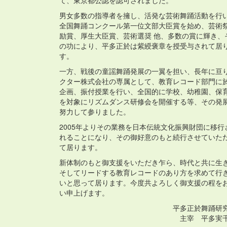
て、東京都公認を認可されました。
男女多数の指導者を擁し、活発な芸術舞踊活動を行
全国舞踊コンクール第一位文部大臣賞を始め、芸術
励賞、厚生大臣賞、芸術選奨 他、多数の賞に輝き、
の功により、平多正於は紫綬褒章を授受与されて居
す。
一方、戦後の童謡舞踊発展の一翼を担い、長年に亘
クター株式会社の専属として、教育レコード部門に
企画、振付授業を行い、全国的に学校、幼稚園、保
を対象にリズムダンス研修会を開催する等、その発
努力して参りました。
2005年よりその業務を日本伝統文化振興財団に移行
れることになり、その御好意のもと続行させていた
て居ります。
新体制のもと御支援をいただき乍ら、時代と共に生
そしてリードする教育レコードのあり方を求めて行
いと思って居ります。今度共よろしく御支援の程を
い申上げます。
平多正於舞踊研
主宰 平多実