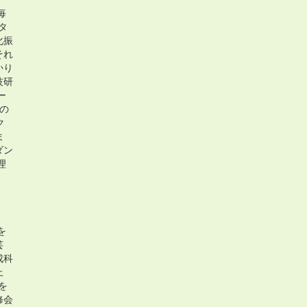
毎
タ
化振
それ
かり
技研
ー
の
ク
ま
ダン
理
を
芸
成科
上
を
修会