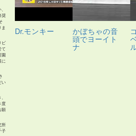
い、
祭奨
そ
りま
Dr.モンキー
かぼちゃの音
頭でヨーイト
りビ
ナ
ル
於て
育園
展に
さ
だい
き、
き度
お願
究所
千子