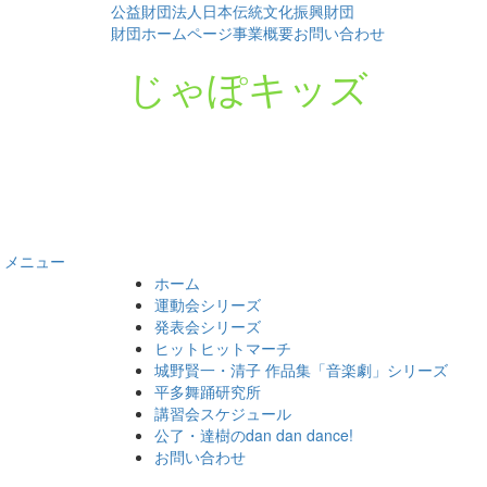
公益財団法人日本伝統文化振興財団
財団ホームページ
事業概要
お問い合わせ
じゃぽキッズ
メニュー
コ
ホーム
ン
運動会シリーズ
テ
発表会シリーズ
ン
ヒットヒットマーチ
ツ
城野賢一・清子 作品集「音楽劇」シリーズ
へ
平多舞踊研究所
ス
講習会スケジュール
キ
公了・達樹のdan dan dance!
ッ
お問い合わせ
プ