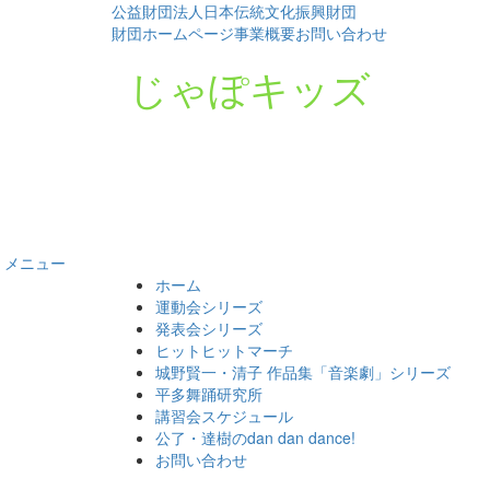
公益財団法人日本伝統文化振興財団
財団ホームページ
事業概要
お問い合わせ
じゃぽキッズ
メニュー
コ
ホーム
ン
運動会シリーズ
テ
発表会シリーズ
ン
ヒットヒットマーチ
ツ
城野賢一・清子 作品集「音楽劇」シリーズ
へ
平多舞踊研究所
ス
講習会スケジュール
キ
公了・達樹のdan dan dance!
ッ
お問い合わせ
プ