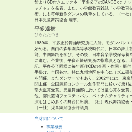
館よりCD付きムック本「平多公了のDANCE de チ
ャチャ」を発表。また、小学館教育雑誌「小学教育
術」にも毎年新作ダンスの執筆をしている。（一社
日本児童舞踊協会 理事。
平多達樹
ひらたたつき
1989年、平多正於舞踊研究所に入所。モダンバレエ
始める。自由の森学園高等学校時代に、日本の郷土
能、中国舞踊を学び、その後、日本音楽学校保母養
に進む。卒業後、平多正於研究所の指導員となる。
記、平多公了同様に毎年新作CDの企画・作詞・振付
手掛け、全国各地、特に九州地区を中心にリズム研
を開催。またダンサーでもあり、2002年には、東京
聞主催・全国舞踊コンクール創作部門に於いて第1位
部大臣賞受賞。児童舞踊部に於いては童心賞を受賞
他、都民芸術フェスティバル、ベトナムチャリティ
演をはじめ多くの舞台に出演。（社）現代舞踊協会
（一社）児童舞踊協会評議員。
当財団について
事業概要