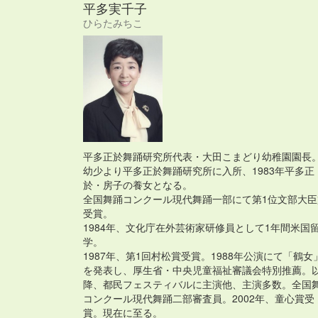
平多実千子
ひらたみちこ
平多正於舞踊研究所代表・大田こまどり幼稚園園長
幼少より平多正於舞踊研究所に入所、1983年平多正
於・房子の養女となる。
全国舞踊コンクール現代舞踊一部にて第1位文部大臣
受賞。
1984年、文化庁在外芸術家研修員として1年間米国
学。
1987年、第1回村松賞受賞。1988年公演にて「鶴女
を発表し、厚生省・中央児童福祉審議会特別推薦。
降、都民フェスティバルに主演他、主演多数。全国
コンクール現代舞踊二部審査員。2002年、童心賞受
賞。現在に至る。