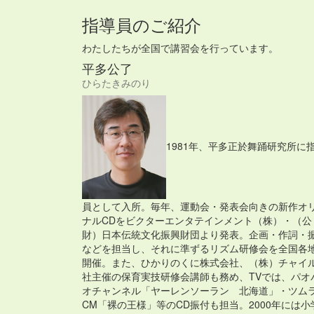
指導員のご紹介
わたしたちが全国で講習会を行っています。
平多公了
ひらたきみのり
1981年、平多正於舞踊研究所に
員として入所。毎年、運動会・発表会向きの新作オ
ナルCDをビクターエンタテインメント（株）・（公
財）日本伝統文化振興財団より発表。企画・作詞・
などを担当し、それに準ずるリズム研修会を全国各
開催。また、ひかりのくに株式会社、（株）チャイ
社主催の保育実技研修会講師も務め、TVでは、パオ
オチャンネル「ヤーレンソーラン 北海道」・ツム
CM「裸の王様」等のCD振付も担当。2000年には小