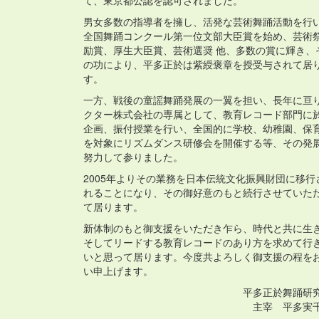
て、東京都公認を認可されました。
男女多数の指導者を擁し、活発な芸術舞踊活動を行
全国舞踊コンクール第一位文部大臣賞を始め、芸術
励賞、厚生大臣賞、芸術選奨 他、多数の賞に輝き、
の功により、平多正於は紫綬褒章を授受与されて居
す。
一方、戦後の童謡舞踊発展の一翼を担い、長年に亘
クター株式会社の専属として、教育レコード部門に
企画、振付授業を行い、全国的に学校、幼稚園、保
を対象にリズムダンス研修会を開催する等、その発
努力して参りました。
2005年よりその業務を日本伝統文化振興財団に移行
れることになり、その御好意のもと続行させていた
て居ります。
新体制のもと御支援をいただき乍ら、時代と共に生
そしてリードする教育レコードのあり方を求めて行
いと思って居ります。今度共よろしく御支援の程を
い申上げます。
平多正於舞踊研
主宰 平多実