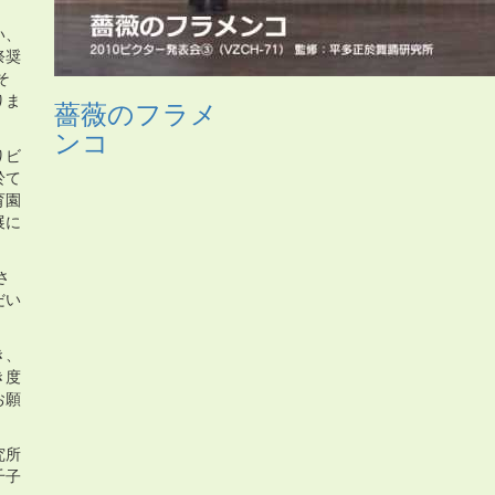
い、
祭奨
そ
りま
薔薇のフラメ
ンコ
りビ
於て
育園
展に
さ
だい
き、
き度
お願
究所
千子