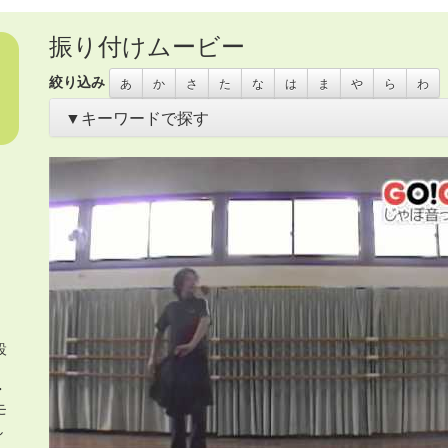
振り付けムービー
絞り込み
あ
か
さ
た
な
は
ま
や
ら
わ
▼キーワードで探す
あいさつ
・
アイリッシュ
・
いきもの
・
うちわ
・
オリンピック
き
・
お花
・
お面
・
カスタネット
・
カチャーシー
・
カップ麺容
ス
・
サムライ
・
さる
・
シーサー
・
ジャングルビート
・
スカー
タンバリン
・
チアガール
・
つえ
・
テクノ
・
ニューオリンズ
・
ハワイアン
・
ヒーロー
・
ピアノ伴奏
・
ヒップホップ
・
ヒロイ
コ
・
ペットボトル
・
ポップス
・
ポンポン
・
マーチ
・
まとい
・
イダー
・
ラップ
・
ラテン
・
レイ
・
ロック
・
わらべうた
・
世界
布
・
帽子
・
忍者
・
応援団
・
扇
・
扇子
・
手作りの刀
・
手袋
・
手
車
・
沖縄
・
海賊
・
琉球
・
発表会2018
・
白衣
・
着物
・
紙のお皿
調理道具
・
長靴
・
音頭
・
鳴子
・
鳶口（とびぐち）
・
設
、
・
モ
し