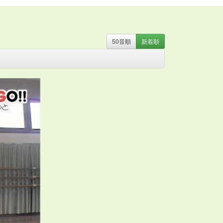
50音
順
新着
順
・
お姫さま
・
お姫様
・
お月さま
・
お祭り
・
お絵か
器
・
カミナリ
・
カントリー
・
カンフー
・
クリスマ
ト
・
ストレッチ
・
スポーツ
・
たべもの
・
ダンス
・
のみもの
・
パジャマ
・
バチ
・
バラ
・
ハロウィン
・
ン
・
ファンタジー
・
ブギウギ
・
フラ
・
フラメン
マント
・
ミュージカル
・
もちつき
・
よさこい
・
ラ
の言葉
・
人形
・
体操
・
傘
・
和風
・
太鼓
・
妖怪
・
話
・
旗
・
日本
・
昔話
・
時代劇
・
武術
・
民謡
・
汽
・
組体操
・
腰ミノ
・
自転車
・
舞踊
・
花火
・
親子
・