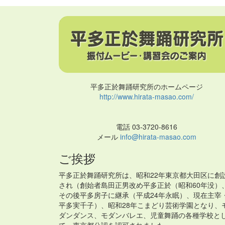
平多正於舞踊研究所のホームページ
http://www.hirata-masao.com/
電話 03-3720-8616
メール
info@hirata-masao.com
ご挨拶
平多正於舞踊研究所は、昭和22年東京都大田区に創
され（創始者島田正男改め平多正於（昭和60年没）
その後平多房子に継承（平成24年永眠）、現在主宰
平多実千子）、昭和28年こまどり芸術学園となり、
ダンダンス、モダンバレエ、児童舞踊の各種学校と