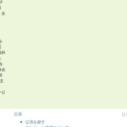
ャチ
技
）全
を
芸
成科
上
を
修会
新
文
。
ー公
・
公演
じ
公演を探す