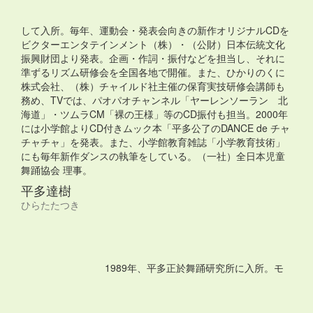
して入所。毎年、運動会・発表会向きの新作オリジナルCDを
ビクターエンタテインメント（株）・（公財）日本伝統文化
振興財団より発表。企画・作詞・振付などを担当し、それに
準ずるリズム研修会を全国各地で開催。また、ひかりのくに
株式会社、（株）チャイルド社主催の保育実技研修会講師も
務め、TVでは、パオパオチャンネル「ヤーレンソーラン 北
海道」・ツムラCM「裸の王様」等のCD振付も担当。2000年
には小学館よりCD付きムック本「平多公了のDANCE de チャ
チャチャ」を発表。また、小学館教育雑誌「小学教育技術」
にも毎年新作ダンスの執筆をしている。（一社）全日本児童
舞踊協会 理事。
平多達樹
ひらたたつき
1989年、平多正於舞踊研究所に入所。モ