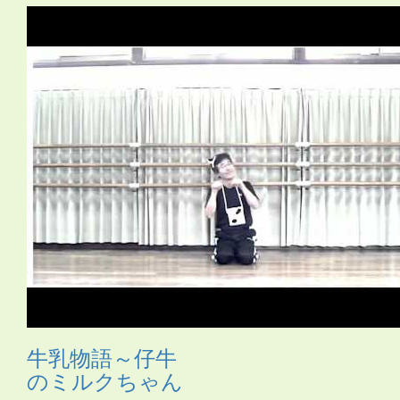
あいさつ
・
アイリッシュ
・
いきもの
・
うちわ
・
オリンピ
ック
・
お姫さま
・
お姫様
・
お月さま
・
お祭り
・
お絵か
き
・
お花
・
お面
・
カスタネット
・
カチャーシー
・
カップ
麺容器
・
カミナリ
・
カントリー
・
カンフー
・
クリスマ
ス
・
サムライ
・
さる
・
シーサー
・
ジャングルビート
・
ス
カート
・
ストレッチ
・
スポーツ
・
たべもの
・
ダンス
・
タ
ンバリン
・
チアガール
・
つえ
・
テクノ
・
ニューオリン
ズ
・
のみもの
・
パジャマ
・
バチ
・
バラ
・
ハロウィン
・
ハ
ワイアン
・
ヒーロー
・
ピアノ伴奏
・
ヒップホップ
・
ヒロ
イン
・
ファンタジー
・
ブギウギ
・
フラ
・
フラメンコ
・
ペ
ットボトル
・
ポップス
・
ポンポン
・
マーチ
・
まとい
・
マ
ント
・
ミュージカル
・
もちつき
・
よさこい
・
ライダー
・
ラップ
・
ラテン
・
レイ
・
ロック
・
わらべうた
・
世界の言
葉
・
人形
・
体操
・
傘
・
和風
・
太鼓
・
妖怪
・
布
・
帽子
・
忍
者
・
応援団
・
扇
・
扇子
・
手作りの刀
・
手袋
・
手話
・
旗
・
日本
・
昔話
・
時代劇
・
武術
・
民謡
・
汽車
・
沖縄
・
海賊
・
琉球
・
発表会2018
・
白衣
・
着物
・
紙のお皿
・
組体操
・
腰
ミノ
・
自転車
・
舞踊
・
花火
・
親子
・
調理道具
・
長靴
・
音
頭
・
鳴子
・
鳶口（とびぐち）
・
牛乳物語～仔牛
のミルクちゃん