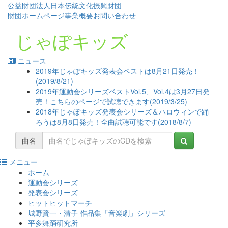
公益財団法人日本伝統文化振興財団
財団ホームページ
事業概要
お問い合わせ
じゃぽキッズ
ニュース
2019年じゃぽキッズ発表会ベストは8月21日発売！
(2019/8/21)
2019年運動会シリーズベストVol.5、Vol.4は3月27日発
売！こちらのページで試聴できます(2019/3/25)
2018年じゃぽキッズ発表会シリーズ＆ハロウィンで踊
ろうは8月8日発売！全曲試聴可能です(2018/8/7)
曲名
メニュー
コ
ホーム
ン
運動会シリーズ
テ
発表会シリーズ
ン
ヒットヒットマーチ
ツ
城野賢一・清子 作品集「音楽劇」シリーズ
へ
平多舞踊研究所