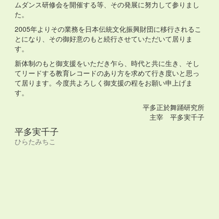
ムダンス研修会を開催する等、その発展に努力して参りまし
た。
2005年よりその業務を日本伝統文化振興財団に移行されるこ
とになり、その御好意のもと続行させていただいて居りま
す。
新体制のもと御支援をいただき乍ら、時代と共に生き、そし
てリードする教育レコードのあり方を求めて行き度いと思っ
て居ります。今度共よろしく御支援の程をお願い申上げま
す。
平多正於舞踊研究所
主宰 平多実千子
平多実千子
ひらたみちこ