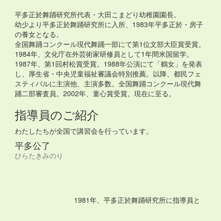
平多正於舞踊研究所代表・大田こまどり幼稚園園長。
幼少より平多正於舞踊研究所に入所、1983年平多正於・房子
の養女となる。
全国舞踊コンクール現代舞踊一部にて第1位文部大臣賞受賞。
1984年、文化庁在外芸術家研修員として1年間米国留学。
1987年、第1回村松賞受賞。1988年公演にて「鶴女」を発表
し、厚生省・中央児童福祉審議会特別推薦。以降、都民フェ
スティバルに主演他、主演多数。全国舞踊コンクール現代舞
踊二部審査員。2002年、童心賞受賞。現在に至る。
指導員のご紹介
わたしたちが全国で講習会を行っています。
平多公了
ひらたきみのり
1981年、平多正於舞踊研究所に指導員と