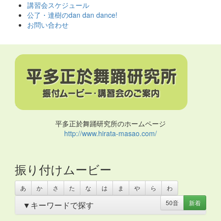
ス
講習会スケジュール
キ
公了・達樹のdan dan dance!
ッ
お問い合わせ
プ
平多正於舞踊研究所のホームページ
http://www.hirata-masao.com/
振り付けムービー
あ
か
さ
た
な
は
ま
や
ら
わ
50音
新着
▼キーワードで探す