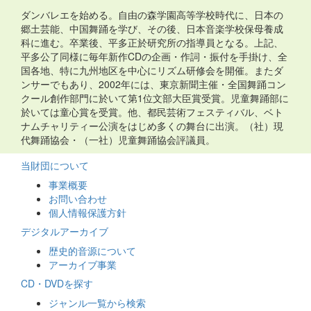
ダンバレエを始める。自由の森学園高等学校時代に、日本の
郷土芸能、中国舞踊を学び、その後、日本音楽学校保母養成
科に進む。卒業後、平多正於研究所の指導員となる。上記、
平多公了同様に毎年新作CDの企画・作詞・振付を手掛け、全
国各地、特に九州地区を中心にリズム研修会を開催。またダ
ンサーでもあり、2002年には、東京新聞主催・全国舞踊コン
クール創作部門に於いて第1位文部大臣賞受賞。児童舞踊部に
於いては童心賞を受賞。他、都民芸術フェスティバル、ベト
ナムチャリティー公演をはじめ多くの舞台に出演。（社）現
代舞踊協会・（一社）児童舞踊協会評議員。
当財団について
事業概要
お問い合わせ
個人情報保護方針
デジタルアーカイブ
歴史的音源について
アーカイブ事業
CD・DVDを探す
ジャンル一覧から検索