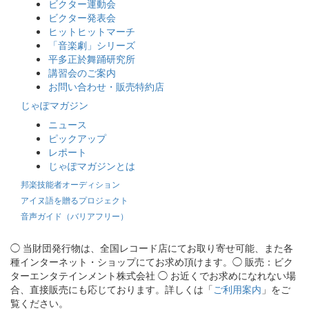
ビクター運動会
ビクター発表会
ヒットヒットマーチ
「音楽劇」シリーズ
平多正於舞踊研究所
講習会のご案内
お問い合わせ・販売特約店
じゃぽマガジン
ニュース
ピックアップ
レポート
じゃぽマガジンとは
邦楽技能者オーディション
アイヌ語を贈るプロジェクト
音声ガイド（バリアフリー）
◯ 当財団発行物は、全国レコード店にてお取り寄せ可能、また各
種インターネット・ショップにてお求め頂けます。◯ 販売：ビク
ターエンタテインメント株式会社 ◯ お近くでお求めになれない場
合、直接販売にも応じております。詳しくは「
ご利用案内
」をご
覧ください。