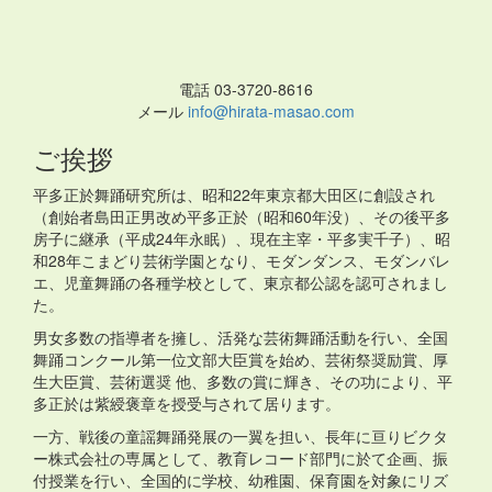
電話 03-3720-8616
メール
info@hirata-masao.com
ご挨拶
平多正於舞踊研究所は、昭和22年東京都大田区に創設され
（創始者島田正男改め平多正於（昭和60年没）、その後平多
房子に継承（平成24年永眠）、現在主宰・平多実千子）、昭
和28年こまどり芸術学園となり、モダンダンス、モダンバレ
エ、児童舞踊の各種学校として、東京都公認を認可されまし
た。
男女多数の指導者を擁し、活発な芸術舞踊活動を行い、全国
舞踊コンクール第一位文部大臣賞を始め、芸術祭奨励賞、厚
生大臣賞、芸術選奨 他、多数の賞に輝き、その功により、平
多正於は紫綬褒章を授受与されて居ります。
一方、戦後の童謡舞踊発展の一翼を担い、長年に亘りビクタ
ー株式会社の専属として、教育レコード部門に於て企画、振
付授業を行い、全国的に学校、幼稚園、保育園を対象にリズ