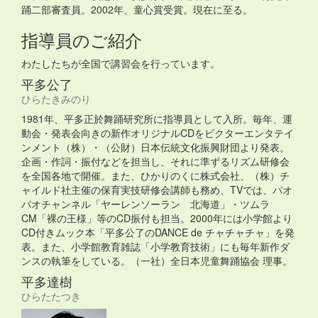
踊二部審査員。2002年、童心賞受賞。現在に至る。
指導員のご紹介
わたしたちが全国で講習会を行っています。
平多公了
ひらたきみのり
1981年、平多正於舞踊研究所に指導員として入所。毎年、運
動会・発表会向きの新作オリジナルCDをビクターエンタテイ
ンメント（株）・（公財）日本伝統文化振興財団より発表。
企画・作詞・振付などを担当し、それに準ずるリズム研修会
を全国各地で開催。また、ひかりのくに株式会社、（株）チ
ャイルド社主催の保育実技研修会講師も務め、TVでは、パオ
パオチャンネル「ヤーレンソーラン 北海道」・ツムラ
CM「裸の王様」等のCD振付も担当。2000年には小学館より
CD付きムック本「平多公了のDANCE de チャチャチャ」を発
表。また、小学館教育雑誌「小学教育技術」にも毎年新作ダ
ンスの執筆をしている。（一社）全日本児童舞踊協会 理事。
平多達樹
ひらたたつき