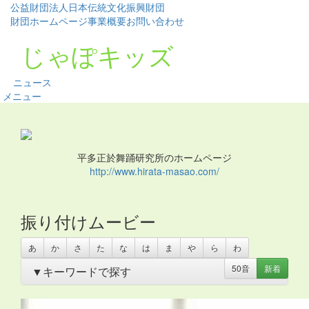
公益財団法人日本伝統文化振興財団
財団ホームページ
事業概要
お問い合わせ
じゃぽキッズ
ニュース
メニュー
平多正於舞踊研究所のホームページ
http://www.hirata-masao.com/
振り付けムービー
あ
か
さ
た
な
は
ま
や
ら
わ
50音
新着
▼キーワードで探す
あいさつ
・
アイリッシュ
・
いきもの
・
うちわ
・
オリンピ