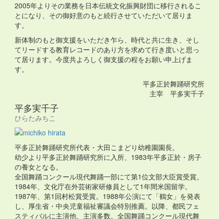
2005年よりその業務を日本伝統文化振興財団に移行されるこ
とになり、その御好意のもと続行させていただいて居りま
す。
新体制のもと御支援をいただき乍ら、時代と共に生き、そし
てリードする教育レコードのあり方を求めて行き度いと思っ
て居ります。今度共よろしく御支援の程をお願い申上げま
す。
平多正於舞踊研究所
主宰 平多実千子
平多実千子
ひらたみちこ
平多正於舞踊研究所代表・大田こまどり幼稚園園長。
幼少より平多正於舞踊研究所に入所、1983年平多正於・房子
の養女となる。
全国舞踊コンクール現代舞踊一部にて第1位文部大臣賞受賞。
1984年、文化庁在外芸術家研修員として1年間米国留学。
1987年、第1回村松賞受賞。1988年公演にて「鶴女」を発表
し、厚生省・中央児童福祉審議会特別推薦。以降、都民フェ
スティバルに主演他、主演多数。全国舞踊コンクール現代舞