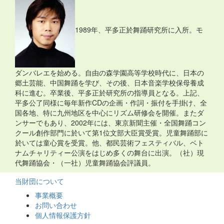
1989年、平多正於舞踊研究所に入所。モ
ダンバレエを始める。自由の森学園高等学校時代に、日本の
郷土芸能、中国舞踊を学び、その後、日本音楽学校保母養成
科に進む。卒業後、平多正於研究所の指導員となる。上記、
平多公了同様に毎年新作CDの企画・作詞・振付を手掛け、全
国各地、特に九州地区を中心にリズム研修会を開催。またダ
ンサーでもあり、2002年には、東京新聞主催・全国舞踊コン
クール創作部門に於いて第1位文部大臣賞受賞。児童舞踊部に
於いては童心賞を受賞。他、都民芸術フェスティバル、ベト
ナムチャリティー公演をはじめ多くの舞台に出演。（社）現
代舞踊協会・（一社）児童舞踊協会評議員。
当財団について
事業概要
お問い合わせ
個人情報保護方針