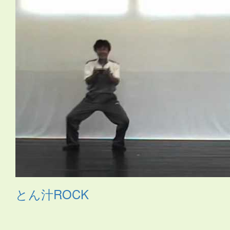
ック
・
お姫さま
・
お姫様
・
お月さま
・
お祭り
・
お絵か
き
・
お花
・
お面
・
カスタネット
・
カチャーシー
・
カップ
麺容器
・
カミナリ
・
カントリー
・
カンフー
・
クリスマ
ス
・
サムライ
・
さる
・
シーサー
・
ジャングルビート
・
ス
カート
・
ストレッチ
・
スポーツ
・
たべもの
・
ダンス
・
タ
ンバリン
・
チアガール
・
つえ
・
テクノ
・
ニューオリン
ズ
・
のみもの
・
パジャマ
・
バチ
・
バラ
・
ハロウィン
・
ハ
ワイアン
・
ヒーロー
・
ピアノ伴奏
・
ヒップホップ
・
ヒロ
イン
・
ファンタジー
・
ブギウギ
・
フラ
・
フラメンコ
・
ペ
ットボトル
・
ポップス
・
ポンポン
・
マーチ
・
まとい
・
マ
ント
・
ミュージカル
・
もちつき
・
よさこい
・
ライダー
・
ラップ
・
ラテン
・
レイ
・
ロック
・
わらべうた
・
世界の言
葉
・
人形
・
体操
・
傘
・
和風
・
太鼓
・
妖怪
・
布
・
帽子
・
忍
者
・
応援団
・
扇
・
扇子
・
手作りの刀
・
手袋
・
手話
・
旗
・
日本
・
昔話
・
時代劇
・
武術
・
民謡
・
汽車
・
沖縄
・
海賊
・
琉球
・
発表会2018
・
白衣
・
着物
・
紙のお皿
・
組体操
・
腰
ミノ
・
自転車
・
舞踊
・
花火
・
親子
・
調理道具
・
長靴
・
音
頭
・
鳴子
・
鳶口（とびぐち）
・
とん汁ROCK