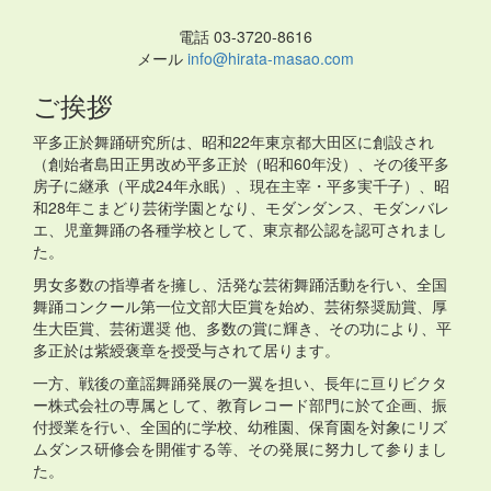
電話 03-3720-8616
メール
info@hirata-masao.com
ご挨拶
平多正於舞踊研究所は、昭和22年東京都大田区に創設され
（創始者島田正男改め平多正於（昭和60年没）、その後平多
房子に継承（平成24年永眠）、現在主宰・平多実千子）、昭
和28年こまどり芸術学園となり、モダンダンス、モダンバレ
エ、児童舞踊の各種学校として、東京都公認を認可されまし
た。
男女多数の指導者を擁し、活発な芸術舞踊活動を行い、全国
舞踊コンクール第一位文部大臣賞を始め、芸術祭奨励賞、厚
生大臣賞、芸術選奨 他、多数の賞に輝き、その功により、平
多正於は紫綬褒章を授受与されて居ります。
一方、戦後の童謡舞踊発展の一翼を担い、長年に亘りビクタ
ー株式会社の専属として、教育レコード部門に於て企画、振
付授業を行い、全国的に学校、幼稚園、保育園を対象にリズ
ムダンス研修会を開催する等、その発展に努力して参りまし
た。