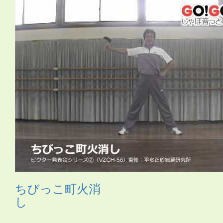
ック
・
お姫さま
・
お姫様
・
お月さま
・
お祭り
・
お絵か
き
・
お花
・
お面
・
カスタネット
・
カチャーシー
・
カップ
麺容器
・
カミナリ
・
カントリー
・
カンフー
・
クリスマ
ス
・
サムライ
・
さる
・
シーサー
・
ジャングルビート
・
ス
カート
・
ストレッチ
・
スポーツ
・
たべもの
・
ダンス
・
タ
ンバリン
・
チアガール
・
つえ
・
テクノ
・
ニューオリン
ズ
・
のみもの
・
パジャマ
・
バチ
・
バラ
・
ハロウィン
・
ハ
ワイアン
・
ヒーロー
・
ピアノ伴奏
・
ヒップホップ
・
ヒロ
イン
・
ファンタジー
・
ブギウギ
・
フラ
・
フラメンコ
・
ペ
ットボトル
・
ポップス
・
ポンポン
・
マーチ
・
まとい
・
マ
ント
・
ミュージカル
・
もちつき
・
よさこい
・
ライダー
・
ラップ
・
ラテン
・
レイ
・
ロック
・
わらべうた
・
世界の言
葉
・
人形
・
体操
・
傘
・
和風
・
太鼓
・
妖怪
・
布
・
帽子
・
忍
者
・
応援団
・
扇
・
扇子
・
手作りの刀
・
手袋
・
手話
・
旗
・
日本
・
昔話
・
時代劇
・
武術
・
民謡
・
汽車
・
沖縄
・
海賊
・
琉球
・
発表会2018
・
白衣
・
着物
・
紙のお皿
・
組体操
・
腰
ミノ
・
自転車
・
舞踊
・
花火
・
親子
・
調理道具
・
長靴
・
音
頭
・
鳴子
・
鳶口（とびぐち）
・
ちびっこ町火消
し