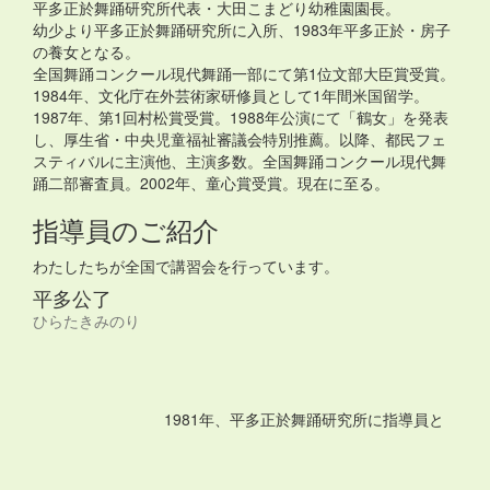
平多正於舞踊研究所代表・大田こまどり幼稚園園長。
幼少より平多正於舞踊研究所に入所、1983年平多正於・房子
の養女となる。
全国舞踊コンクール現代舞踊一部にて第1位文部大臣賞受賞。
1984年、文化庁在外芸術家研修員として1年間米国留学。
1987年、第1回村松賞受賞。1988年公演にて「鶴女」を発表
し、厚生省・中央児童福祉審議会特別推薦。以降、都民フェ
スティバルに主演他、主演多数。全国舞踊コンクール現代舞
踊二部審査員。2002年、童心賞受賞。現在に至る。
指導員のご紹介
わたしたちが全国で講習会を行っています。
平多公了
ひらたきみのり
1981年、平多正於舞踊研究所に指導員と