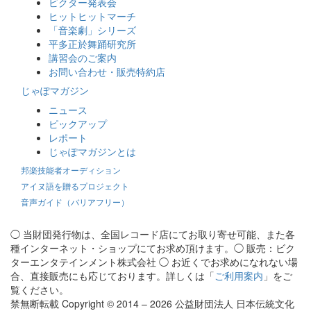
ビクター発表会
ヒットヒットマーチ
「音楽劇」シリーズ
平多正於舞踊研究所
講習会のご案内
お問い合わせ・販売特約店
じゃぽマガジン
ニュース
ピックアップ
レポート
じゃぽマガジンとは
邦楽技能者オーディション
アイヌ語を贈るプロジェクト
音声ガイド（バリアフリー）
◯ 当財団発行物は、全国レコード店にてお取り寄せ可能、また各
種インターネット・ショップにてお求め頂けます。◯ 販売：ビク
ターエンタテインメント株式会社 ◯ お近くでお求めになれない場
合、直接販売にも応じております。詳しくは「
ご利用案内
」をご
覧ください。
禁無断転載 Copyright © 2014 – 2026 公益財団法人 日本伝統文化