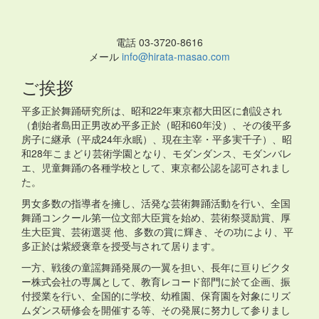
電話 03-3720-8616
メール
info@hirata-masao.com
ご挨拶
平多正於舞踊研究所は、昭和22年東京都大田区に創設され
（創始者島田正男改め平多正於（昭和60年没）、その後平多
房子に継承（平成24年永眠）、現在主宰・平多実千子）、昭
和28年こまどり芸術学園となり、モダンダンス、モダンバレ
エ、児童舞踊の各種学校として、東京都公認を認可されまし
た。
男女多数の指導者を擁し、活発な芸術舞踊活動を行い、全国
舞踊コンクール第一位文部大臣賞を始め、芸術祭奨励賞、厚
生大臣賞、芸術選奨 他、多数の賞に輝き、その功により、平
多正於は紫綬褒章を授受与されて居ります。
一方、戦後の童謡舞踊発展の一翼を担い、長年に亘りビクタ
ー株式会社の専属として、教育レコード部門に於て企画、振
付授業を行い、全国的に学校、幼稚園、保育園を対象にリズ
ムダンス研修会を開催する等、その発展に努力して参りまし