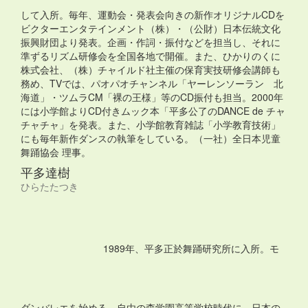
して入所。毎年、運動会・発表会向きの新作オリジナルCDを
ビクターエンタテインメント（株）・（公財）日本伝統文化
振興財団より発表。企画・作詞・振付などを担当し、それに
準ずるリズム研修会を全国各地で開催。また、ひかりのくに
株式会社、（株）チャイルド社主催の保育実技研修会講師も
務め、TVでは、パオパオチャンネル「ヤーレンソーラン 北
海道」・ツムラCM「裸の王様」等のCD振付も担当。2000年
には小学館よりCD付きムック本「平多公了のDANCE de チャ
チャチャ」を発表。また、小学館教育雑誌「小学教育技術」
にも毎年新作ダンスの執筆をしている。（一社）全日本児童
舞踊協会 理事。
平多達樹
ひらたたつき
1989年、平多正於舞踊研究所に入所。モ
ダンバレエを始める。自由の森学園高等学校時代に、日本の