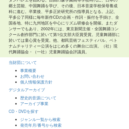
郷土芸能、中国舞踊を学び、その後、日本音楽学校保母養成
科に進む。卒業後、平多正於研究所の指導員となる。上記、
平多公了同様に毎年新作CDの企画・作詞・振付を手掛け、全
国各地、特に九州地区を中心にリズム研修会を開催。またダ
ンサーでもあり、2002年には、東京新聞主催・全国舞踊コン
クール創作部門に於いて第1位文部大臣賞受賞。児童舞踊部に
於いては童心賞を受賞。他、都民芸術フェスティバル、ベト
ナムチャリティー公演をはじめ多くの舞台に出演。（社）現
代舞踊協会・（一社）児童舞踊協会評議員。
当財団について
事業概要
お問い合わせ
個人情報保護方針
デジタルアーカイブ
歴史的音源について
アーカイブ事業
CD・DVDを探す
ジャンル一覧から検索
発売年月/番号から検索