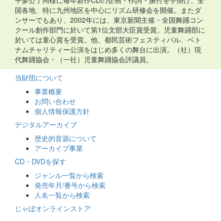
平多公了同様に毎年新作CDの企画・作詞・振付を手掛け、全
国各地、特に九州地区を中心にリズム研修会を開催。またダ
ンサーでもあり、2002年には、東京新聞主催・全国舞踊コン
クール創作部門に於いて第1位文部大臣賞受賞。児童舞踊部に
於いては童心賞を受賞。他、都民芸術フェスティバル、ベト
ナムチャリティー公演をはじめ多くの舞台に出演。（社）現
代舞踊協会・（一社）児童舞踊協会評議員。
当財団について
事業概要
お問い合わせ
個人情報保護方針
デジタルアーカイブ
歴史的音源について
アーカイブ事業
CD・DVDを探す
ジャンル一覧から検索
発売年月/番号から検索
人名一覧から検索
じゃぽオンラインストア