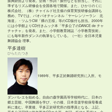
振興財団より発表。企画・作詞・振付などを担当し、それに
準ずるリズム研修会を全国各地で開催。また、ひかりのくに
株式会社、（株）チャイルド社主催の保育実技研修会講師も
務め、TVでは、パオパオチャンネル「ヤーレンソーラン 北
海道」・ツムラCM「裸の王様」等のCD振付も担当。2000年
には小学館よりCD付きムック本「平多公了のDANCE de チャ
チャチャ」を発表。また、小学館教育雑誌「小学教育技術」
にも毎年新作ダンスの執筆をしている。（一社）全日本児童
舞踊協会 理事。
平多達樹
ひらたたつき
1989年、平多正於舞踊研究所に入所。モ
ダンバレエを始める。自由の森学園高等学校時代に、日本の
郷土芸能、中国舞踊を学び、その後、日本音楽学校保母養成
科に進む。卒業後、平多正於研究所の指導員となる。上記、