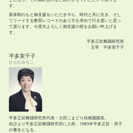
す。
新体制のもと御支援をいただき乍ら、時代と共に生き、そし
てリードする教育レコードのあり方を求めて行き度いと思っ
て居ります。今度共よろしく御支援の程をお願い申上げま
す。
平多正於舞踊研究所
主宰 平多実千子
平多実千子
ひらたみちこ
平多正於舞踊研究所代表・大田こまどり幼稚園園長。
幼少より平多正於舞踊研究所に入所、1983年平多正於・房子
の養女となる。