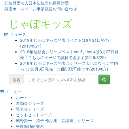
公益財団法人日本伝統文化振興財団
財団ホームページ
事業概要
お問い合わせ
じゃぽキッズ
ニュース
2019年じゃぽキッズ発表会ベストは8月21日発売！
(2019/8/21)
2019年運動会シリーズベストVol.5、Vol.4は3月27日発
売！こちらのページで試聴できます(2019/3/25)
2018年じゃぽキッズ発表会シリーズ＆ハロウィンで踊
ろうは8月8日発売！全曲試聴可能です(2018/8/7)
曲名
メニュー
コ
ホーム
ン
運動会シリーズ
テ
発表会シリーズ
ン
ヒットヒットマーチ
ツ
城野賢一・清子 作品集「音楽劇」シリーズ
へ
平多舞踊研究所