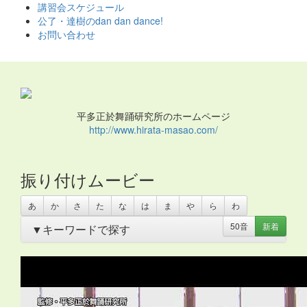
ス
講習会スケジュール
キ
公了・達樹のdan dan dance!
ッ
お問い合わせ
プ
平多正於舞踊研究所のホームページ
http://www.hirata-masao.com/
振り付けムービー
あ
か
さ
た
な
は
ま
や
ら
わ
50音
新着
▼キーワードで探す
あいさつ
・
アイリッシュ
・
いきもの
・
うちわ
・
オリンピ
ック
・
お姫さま
・
お姫様
・
お月さま
・
お祭り
・
お絵か
き
・
お花
・
お面
・
カスタネット
・
カチャーシー
・
カップ
麺容器
・
カミナリ
・
カントリー
・
カンフー
・
クリスマ