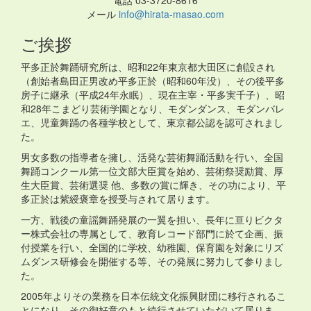
電話 03-3720-8616
メール
info@hirata-masao.com
ご挨拶
平多正於舞踊研究所は、昭和22年東京都大田区に創設され
（創始者島田正男改め平多正於（昭和60年没）、その後平多
房子に継承（平成24年永眠）、現在主宰・平多実千子）、昭
和28年こまどり芸術学園となり、モダンダンス、モダンバレ
エ、児童舞踊の各種学校として、東京都公認を認可されまし
た。
男女多数の指導者を擁し、活発な芸術舞踊活動を行い、全国
舞踊コンクール第一位文部大臣賞を始め、芸術祭奨励賞、厚
生大臣賞、芸術選奨 他、多数の賞に輝き、その功により、平
多正於は紫綬褒章を授受与されて居ります。
一方、戦後の童謡舞踊発展の一翼を担い、長年に亘りビクタ
ー株式会社の専属として、教育レコード部門に於て企画、振
付授業を行い、全国的に学校、幼稚園、保育園を対象にリズ
ムダンス研修会を開催する等、その発展に努力して参りまし
た。
2005年よりその業務を日本伝統文化振興財団に移行されるこ
とになり、その御好意のもと続行させていただいて居りま