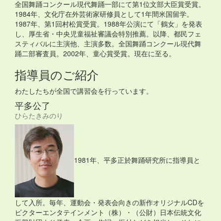
全国舞踊コンクール現代舞踊一部にて第1位文部大臣賞受賞。
1984年、文化庁在外芸術家研修員として1年間米国留学。
1987年、第1回村松賞受賞。1988年公演にて「鶴女」を発表
し、厚生省・中央児童福祉審議会特別推薦。以降、都民フェ
スティバルに主演他、主演多数。全国舞踊コンクール現代舞
踊二部審査員。2002年、童心賞受賞。現在に至る。
指導員のご紹介
わたしたちが全国で講習会を行っています。
平多公了
ひらたきみのり
1981年、平多正於舞踊研究所に指導員と
して入所。毎年、運動会・発表会向きの新作オリジナルCDを
ビクターエンタテインメント（株）・（公財）日本伝統文化