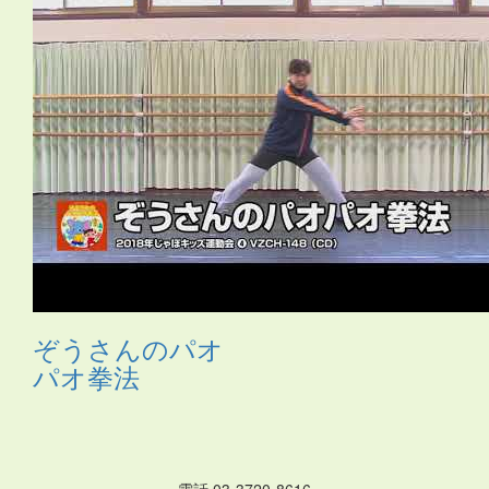
ス
・
サムライ
・
さる
・
シーサー
・
ジャングルビート
・
ス
カート
・
ストレッチ
・
スポーツ
・
たべもの
・
ダンス
・
タ
ンバリン
・
チアガール
・
つえ
・
テクノ
・
ニューオリン
ズ
・
のみもの
・
パジャマ
・
バチ
・
バラ
・
ハロウィン
・
ハ
ワイアン
・
ヒーロー
・
ピアノ伴奏
・
ヒップホップ
・
ヒロ
イン
・
ファンタジー
・
ブギウギ
・
フラ
・
フラメンコ
・
ペ
ットボトル
・
ポップス
・
ポンポン
・
マーチ
・
まとい
・
マ
ント
・
ミュージカル
・
もちつき
・
よさこい
・
ライダー
・
ラップ
・
ラテン
・
レイ
・
ロック
・
わらべうた
・
世界の言
葉
・
人形
・
体操
・
傘
・
和風
・
太鼓
・
妖怪
・
布
・
帽子
・
忍
者
・
応援団
・
扇
・
扇子
・
手作りの刀
・
手袋
・
手話
・
旗
・
日本
・
昔話
・
時代劇
・
武術
・
民謡
・
汽車
・
沖縄
・
海賊
・
琉球
・
発表会2018
・
白衣
・
着物
・
紙のお皿
・
組体操
・
腰
ミノ
・
自転車
・
舞踊
・
花火
・
親子
・
調理道具
・
長靴
・
音
頭
・
鳴子
・
鳶口（とびぐち）
・
ぞうさんのパオ
パオ拳法