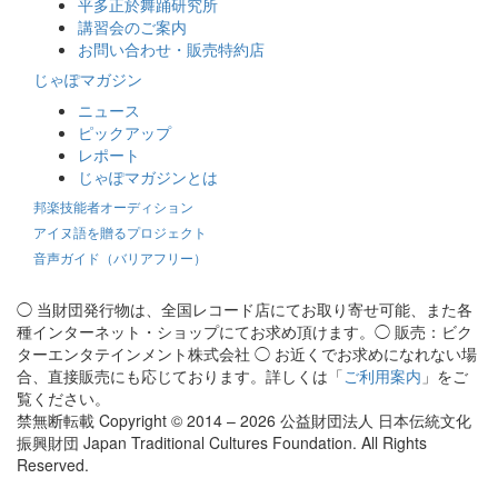
平多正於舞踊研究所
講習会のご案内
お問い合わせ・販売特約店
じゃぽマガジン
ニュース
ピックアップ
レポート
じゃぽマガジンとは
邦楽技能者オーディション
アイヌ語を贈るプロジェクト
音声ガイド（バリアフリー）
◯ 当財団発行物は、全国レコード店にてお取り寄せ可能、また各
種インターネット・ショップにてお求め頂けます。◯ 販売：ビク
ターエンタテインメント株式会社 ◯ お近くでお求めになれない場
合、直接販売にも応じております。詳しくは「
ご利用案内
」をご
覧ください。
禁無断転載 Copyright © 2014 – 2026 公益財団法人 日本伝統文化
振興財団 Japan Traditional Cultures Foundation. All Rights
Reserved.