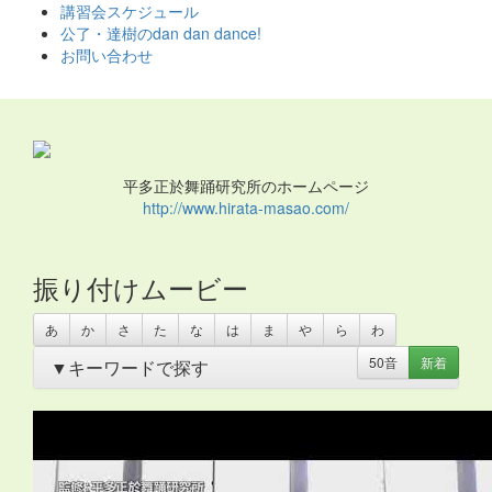
ス
講習会スケジュール
キ
公了・達樹のdan dan dance!
ッ
お問い合わせ
プ
平多正於舞踊研究所のホームページ
http://www.hirata-masao.com/
振り付けムービー
あ
か
さ
た
な
は
ま
や
ら
わ
50音
新着
▼キーワードで探す
あいさつ
・
アイリッシュ
・
いきもの
・
うちわ
・
オリンピ
ック
・
お姫さま
・
お姫様
・
お月さま
・
お祭り
・
お絵か
き
・
お花
・
お面
・
カスタネット
・
カチャーシー
・
カップ
麺容器
・
カミナリ
・
カントリー
・
カンフー
・
クリスマ