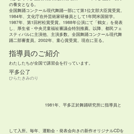
の養女となる。
全国舞踊コンクール現代舞踊一部にて第1位文部大臣賞受賞。
1984年、文化庁在外芸術家研修員として1年間米国留学。
1987年、第1回村松賞受賞。1988年公演にて「鶴女」を発表
し、厚生省・中央児童福祉審議会特別推薦。以降、都民フェ
スティバルに主演他、主演多数。全国舞踊コンクール現代舞
踊二部審査員。2002年、童心賞受賞。現在に至る。
指導員のご紹介
わたしたちが全国で講習会を行っています。
平多公了
ひらたきみのり
1981年、平多正於舞踊研究所に指導員と
して入所。毎年、運動会・発表会向きの新作オリジナルCDを