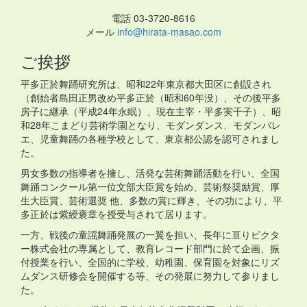
電話 03-3720-8616
メール
info@hirata-masao.com
ご挨拶
平多正於舞踊研究所は、昭和22年東京都大田区に創設され
（創始者島田正男改め平多正於（昭和60年没）、その後平多
房子に継承（平成24年永眠）、現在主宰・平多実千子）、昭
和28年こまどり芸術学園となり、モダンダンス、モダンバレ
エ、児童舞踊の各種学校として、東京都公認を認可されまし
た。
男女多数の指導者を擁し、活発な芸術舞踊活動を行い、全国
舞踊コンクール第一位文部大臣賞を始め、芸術祭奨励賞、厚
生大臣賞、芸術選奨 他、多数の賞に輝き、その功により、平
多正於は紫綬褒章を授受与されて居ります。
一方、戦後の童謡舞踊発展の一翼を担い、長年に亘りビクタ
ー株式会社の専属として、教育レコード部門に於て企画、振
付授業を行い、全国的に学校、幼稚園、保育園を対象にリズ
ムダンス研修会を開催する等、その発展に努力して参りまし
た。