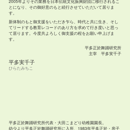
2005年よりその業務を日本伝統文化振興財団に移行されるこ
とになり、その御好意のもと続行させていただいて居りま
す。
新体制のもと御支援をいただき乍ら、時代と共に生き、そし
てリードする教育レコードのあり方を求めて行き度いと思っ
て居ります。今度共よろしく御支援の程をお願い申上げま
す。
平多正於舞踊研究所
主宰 平多実千子
平多実千子
ひらたみちこ
平多正於舞踊研究所代表・大田こまどり幼稚園園長。
幼少より平多正於舞踊研究所に入所、1983年平多正於・房子