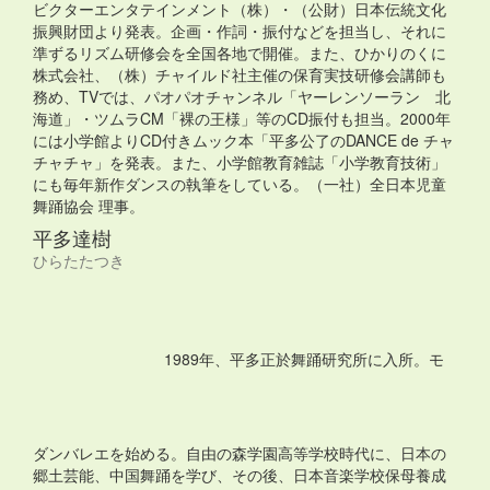
ビクターエンタテインメント（株）・（公財）日本伝統文化
振興財団より発表。企画・作詞・振付などを担当し、それに
準ずるリズム研修会を全国各地で開催。また、ひかりのくに
株式会社、（株）チャイルド社主催の保育実技研修会講師も
務め、TVでは、パオパオチャンネル「ヤーレンソーラン 北
海道」・ツムラCM「裸の王様」等のCD振付も担当。2000年
には小学館よりCD付きムック本「平多公了のDANCE de チャ
チャチャ」を発表。また、小学館教育雑誌「小学教育技術」
にも毎年新作ダンスの執筆をしている。（一社）全日本児童
舞踊協会 理事。
平多達樹
ひらたたつき
1989年、平多正於舞踊研究所に入所。モ
ダンバレエを始める。自由の森学園高等学校時代に、日本の
郷土芸能、中国舞踊を学び、その後、日本音楽学校保母養成