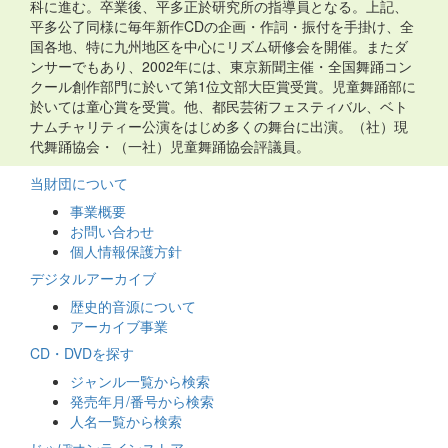
科に進む。卒業後、平多正於研究所の指導員となる。上記、
平多公了同様に毎年新作CDの企画・作詞・振付を手掛け、全
国各地、特に九州地区を中心にリズム研修会を開催。またダ
ンサーでもあり、2002年には、東京新聞主催・全国舞踊コン
クール創作部門に於いて第1位文部大臣賞受賞。児童舞踊部に
於いては童心賞を受賞。他、都民芸術フェスティバル、ベト
ナムチャリティー公演をはじめ多くの舞台に出演。（社）現
代舞踊協会・（一社）児童舞踊協会評議員。
当財団について
事業概要
お問い合わせ
個人情報保護方針
デジタルアーカイブ
歴史的音源について
アーカイブ事業
CD・DVDを探す
ジャンル一覧から検索
発売年月/番号から検索
人名一覧から検索