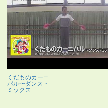
ス
・
サムライ
・
さる
・
シーサー
・
ジャングルビート
・
ス
カート
・
ストレッチ
・
スポーツ
・
たべもの
・
ダンス
・
タ
ンバリン
・
チアガール
・
つえ
・
テクノ
・
ニューオリン
ズ
・
のみもの
・
パジャマ
・
バチ
・
バラ
・
ハロウィン
・
ハ
ワイアン
・
ヒーロー
・
ピアノ伴奏
・
ヒップホップ
・
ヒロ
イン
・
ファンタジー
・
ブギウギ
・
フラ
・
フラメンコ
・
ペ
ットボトル
・
ポップス
・
ポンポン
・
マーチ
・
まとい
・
マ
ント
・
ミュージカル
・
もちつき
・
よさこい
・
ライダー
・
ラップ
・
ラテン
・
レイ
・
ロック
・
わらべうた
・
世界の言
葉
・
人形
・
体操
・
傘
・
和風
・
太鼓
・
妖怪
・
布
・
帽子
・
忍
者
・
応援団
・
扇
・
扇子
・
手作りの刀
・
手袋
・
手話
・
旗
・
日本
・
昔話
・
時代劇
・
武術
・
民謡
・
汽車
・
沖縄
・
海賊
・
琉球
・
発表会2018
・
白衣
・
着物
・
紙のお皿
・
組体操
・
腰
ミノ
・
自転車
・
舞踊
・
花火
・
親子
・
調理道具
・
長靴
・
音
頭
・
鳴子
・
鳶口（とびぐち）
・
くだものカーニ
バル〜ダンス・
ミックス