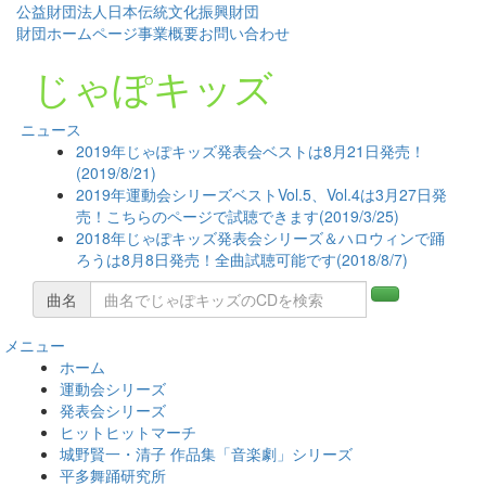
公益財団法人日本伝統文化振興財団
財団ホームページ
事業概要
お問い合わせ
じゃぽキッズ
ニュース
2019年じゃぽキッズ発表会ベストは8月21日発売！
(2019/8/21)
2019年運動会シリーズベストVol.5、Vol.4は3月27日発
売！こちらのページで試聴できます(2019/3/25)
2018年じゃぽキッズ発表会シリーズ＆ハロウィンで踊
ろうは8月8日発売！全曲試聴可能です(2018/8/7)
曲名
メニュー
コ
ホーム
ン
運動会シリーズ
テ
発表会シリーズ
ン
ヒットヒットマーチ
ツ
城野賢一・清子 作品集「音楽劇」シリーズ
へ
平多舞踊研究所