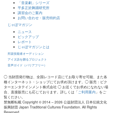
「音楽劇」シリーズ
平多正於舞踊研究所
講習会のご案内
お問い合わせ・販売特約店
じゃぽマガジン
ニュース
ピックアップ
レポート
じゃぽマガジンとは
邦楽技能者オーディション
アイヌ語を贈るプロジェクト
音声ガイド（バリアフリー）
◯ 当財団発行物は、全国レコード店にてお取り寄せ可能、また各
種インターネット・ショップにてお求め頂けます。◯ 販売：ビク
ターエンタテインメント株式会社 ◯ お近くでお求めになれない場
合、直接販売にも応じております。詳しくは「
ご利用案内
」をご
覧ください。
禁無断転載 Copyright © 2014 – 2026 公益財団法人 日本伝統文化
振興財団 Japan Traditional Cultures Foundation. All Rights
Reserved.