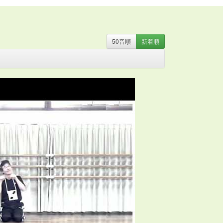
50音
順
新着
順
・
お姫さま
・
お姫様
・
お月さま
・
お祭り
・
お絵か
器
・
カミナリ
・
カントリー
・
カンフー
・
クリスマ
ト
・
ストレッチ
・
スポーツ
・
たべもの
・
ダンス
・
のみもの
・
パジャマ
・
バチ
・
バラ
・
ハロウィン
・
ン
・
ファンタジー
・
ブギウギ
・
フラ
・
フラメン
マント
・
ミュージカル
・
もちつき
・
よさこい
・
ラ
の言葉
・
人形
・
体操
・
傘
・
和風
・
太鼓
・
妖怪
・
話
・
旗
・
日本
・
昔話
・
時代劇
・
武術
・
民謡
・
汽
・
組体操
・
腰ミノ
・
自転車
・
舞踊
・
花火
・
親子
・