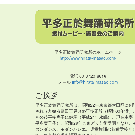
平多正於舞踊研究所のホームページ
http://www.hirata-masao.com/
電話 03-3720-8616
メール
info@hirata-masao.com
ご挨拶
平多正於舞踊研究所は、昭和22年東京都大田区に創
され（創始者島田正男改め平多正於（昭和60年没）
その後平多房子に継承（平成24年永眠）、現在主宰
平多実千子）、昭和28年こまどり芸術学園となり、
ダンダンス、モダンバレエ、児童舞踊の各種学校と