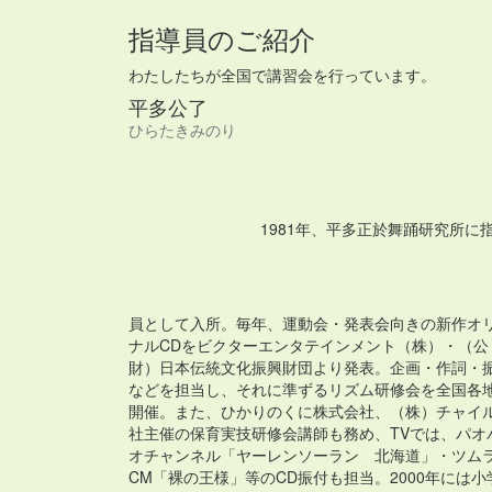
指導員のご紹介
わたしたちが全国で講習会を行っています。
平多公了
ひらたきみのり
1981年、平多正於舞踊研究所に
員として入所。毎年、運動会・発表会向きの新作オ
ナルCDをビクターエンタテインメント（株）・（公
財）日本伝統文化振興財団より発表。企画・作詞・
などを担当し、それに準ずるリズム研修会を全国各
開催。また、ひかりのくに株式会社、（株）チャイ
社主催の保育実技研修会講師も務め、TVでは、パオ
オチャンネル「ヤーレンソーラン 北海道」・ツム
CM「裸の王様」等のCD振付も担当。2000年には小