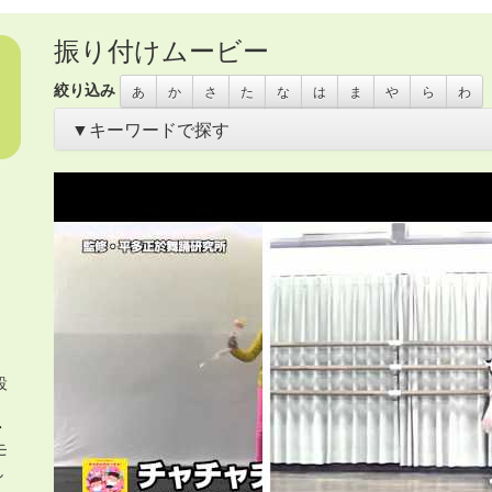
振り付けムービー
絞り込み
あ
か
さ
た
な
は
ま
や
ら
わ
▼キーワードで探す
あいさつ
・
アイリッシュ
・
いきもの
・
うちわ
・
オリンピック
き
・
お花
・
お面
・
カスタネット
・
カチャーシー
・
カップ麺容
ス
・
サムライ
・
さる
・
シーサー
・
ジャングルビート
・
スカー
タンバリン
・
チアガール
・
つえ
・
テクノ
・
ニューオリンズ
・
ハワイアン
・
ヒーロー
・
ピアノ伴奏
・
ヒップホップ
・
ヒロイ
コ
・
ペットボトル
・
ポップス
・
ポンポン
・
マーチ
・
まとい
・
イダー
・
ラップ
・
ラテン
・
レイ
・
ロック
・
わらべうた
・
世界
布
・
帽子
・
忍者
・
応援団
・
扇
・
扇子
・
手作りの刀
・
手袋
・
手
車
・
沖縄
・
海賊
・
琉球
・
発表会2018
・
白衣
・
着物
・
紙のお皿
調理道具
・
長靴
・
音頭
・
鳴子
・
鳶口（とびぐち）
・
設
、
・
モ
し