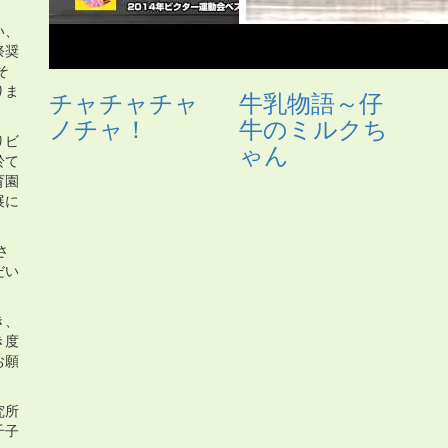
い、
祭奨
そ
りま
チャチャチャ
牛乳物語～仔
ノチャ！
牛のミルクち
りビ
ゃん
於て
育園
展に
さ
だい
き、
き度
お願
究所
千子