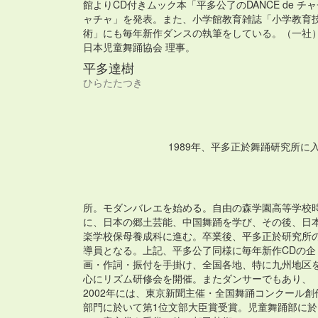
館よりCD付きムック本「平多公了のDANCE de チ
ャチャ」を発表。また、小学館教育雑誌「小学教育
術」にも毎年新作ダンスの執筆をしている。（一社
日本児童舞踊協会 理事。
平多達樹
ひらたたつき
1989年、平多正於舞踊研究所に
所。モダンバレエを始める。自由の森学園高等学校
に、日本の郷土芸能、中国舞踊を学び、その後、日
楽学校保母養成科に進む。卒業後、平多正於研究所
導員となる。上記、平多公了同様に毎年新作CDの企
画・作詞・振付を手掛け、全国各地、特に九州地区
心にリズム研修会を開催。またダンサーでもあり、
2002年には、東京新聞主催・全国舞踊コンクール創
部門に於いて第1位文部大臣賞受賞。児童舞踊部に於