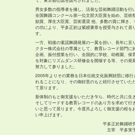
て、東京都公認を認可されました。
男女多数の指導者を擁し、活発な芸術舞踊活動を行
全国舞踊コンクール第一位文部大臣賞を始め、芸術
励賞、厚生大臣賞、芸術選奨 他、多数の賞に輝き、
の功により、平多正於は紫綬褒章を授受与されて居
す。
一方、戦後の童謡舞踊発展の一翼を担い、長年に亘
クター株式会社の専属として、教育レコード部門に
企画、振付授業を行い、全国的に学校、幼稚園、保
を対象にリズムダンス研修会を開催する等、その発
努力して参りました。
2005年よりその業務を日本伝統文化振興財団に移行
れることになり、その御好意のもと続行させていた
て居ります。
新体制のもと御支援をいただき乍ら、時代と共に生
そしてリードする教育レコードのあり方を求めて行
いと思って居ります。今度共よろしく御支援の程を
い申上げます。
平多正於舞踊研
主宰 平多実