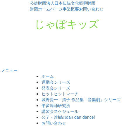
公益財団法人日本伝統文化振興財団
財団ホームページ
事業概要
お問い合わせ
じゃぽキッズ
メニュー
コ
ホーム
ン
運動会シリーズ
テ
発表会シリーズ
ン
ヒットヒットマーチ
ツ
城野賢一・清子 作品集「音楽劇」シリーズ
へ
平多舞踊研究所
ス
講習会スケジュール
キ
公了・達樹のdan dan dance!
ッ
お問い合わせ
プ