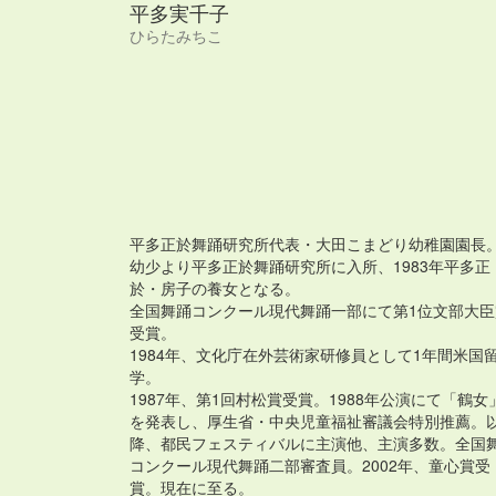
平多実千子
ひらたみちこ
平多正於舞踊研究所代表・大田こまどり幼稚園園長
幼少より平多正於舞踊研究所に入所、1983年平多正
於・房子の養女となる。
全国舞踊コンクール現代舞踊一部にて第1位文部大臣
受賞。
1984年、文化庁在外芸術家研修員として1年間米国
学。
1987年、第1回村松賞受賞。1988年公演にて「鶴女
を発表し、厚生省・中央児童福祉審議会特別推薦。
降、都民フェスティバルに主演他、主演多数。全国
コンクール現代舞踊二部審査員。2002年、童心賞受
賞。現在に至る。