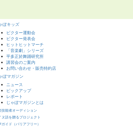
ゃぽキッズ
ビクター運動会
ビクター発表会
ヒットヒットマーチ
「音楽劇」シリーズ
平多正於舞踊研究所
講習会のご案内
お問い合わせ・販売特約店
ゃぽマガジン
ニュース
ピックアップ
レポート
じゃぽマガジンとは
楽技能者オーディション
イヌ語を贈るプロジェクト
声ガイド（バリアフリー）