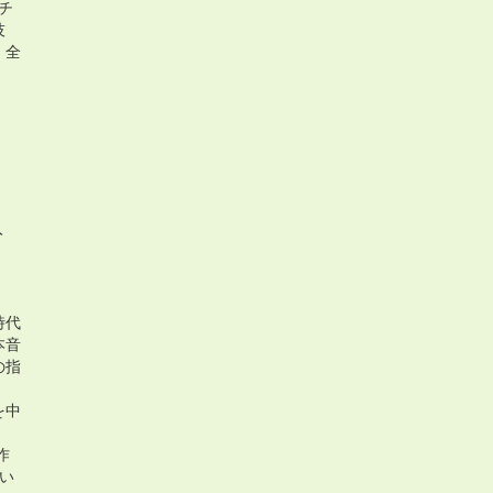
ャチ
技
）全
入
時代
本音
の指
を中
作
い