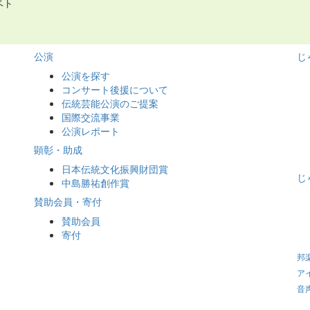
ベト
。
公演
じ
公演を探す
コンサート後援について
伝統芸能公演のご提案
国際交流事業
公演レポート
顕彰・助成
日本伝統文化振興財団賞
じ
中島勝祐創作賞
賛助会員・寄付
賛助会員
寄付
邦
ア
音